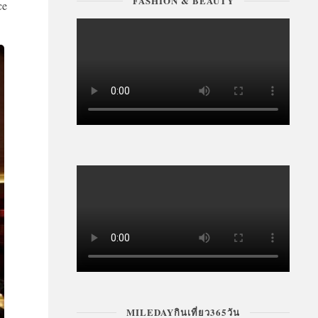
FASHION & BEAUTY
ce
MILEDAYกินเที่ยว365วัน