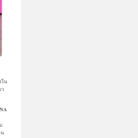
างใน
ยว
INA
ับ
าน