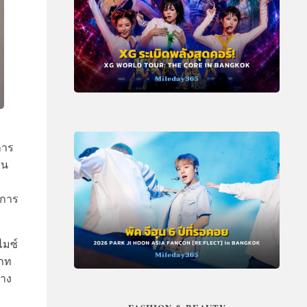
การ
ีน
งการ
ไมซ์
เภท
่าง