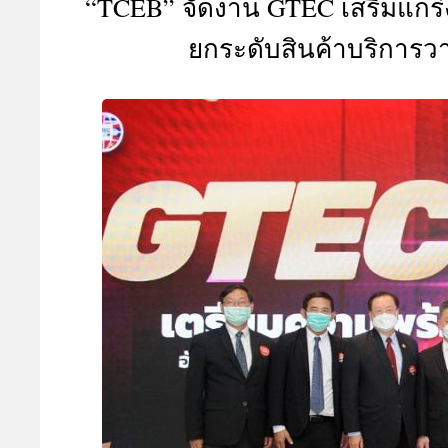
“TCEB” จัดงาน GTEC เสริมแกร่ง
A
ยกระดับสินค้าบริการว