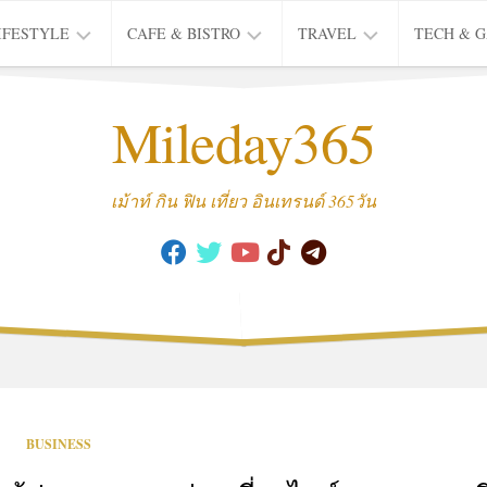
IFESTYLE
CAFE & BISTRO
TRAVEL
TECH & 
IFE
BISTRO
TIEW
Mileday365
HEALTH
THAI
CAFE
HOTEL
INTER
REVIEW
TRIP
เม้าท์ กิน ฟิน เที่ยว อินเทรนด์ 365วัน
MUSIC
&
ARTS
CULTURE
FASHION
&
BEAUTY
MOVIE
BUSINESS
&
SERIES