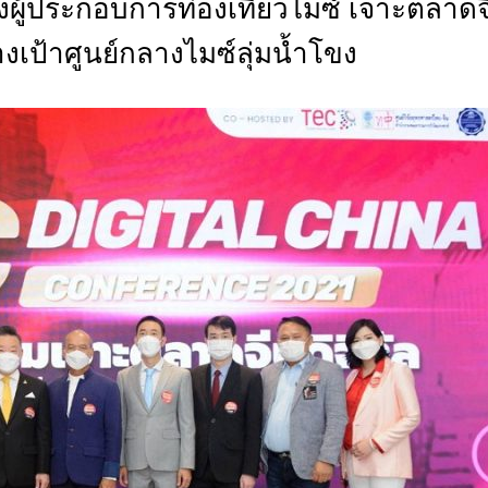
ผู้ประกอบการท่องเที่ยวไมซ์ เจาะตลาดจ
CTIVITIES
างเป้าศูนย์กลางไมซ์ลุ่มน้ำโขง
&
EVENT
DEAL