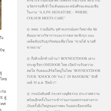
ลักชัวรีจากอังกฤษ ผสานพลังจากธรรมชาติเข้ากับ
นวัตกรรมที่เข้าใจเส้นผมและหนังศีรษะคนเอเชีย
ในงาน “A.S.P® SIGNATURE – WHERE
COLOUR MEETS CARE”
ททท. ร่วมมือกับ จุฬาลงกรณ์มหาวิทยาลัย จัด
สัมมนาทางวิชาการและการตลาดเชิงรุก แนะ
ึง
เคล็ดลับปรับธุรกิจท่องเที่ยวไทย “ขายได้ ขายดี
ขายนาน”
ร์ซ
ถึงคิวเด็กข้างบ้าน!! BOYNEXTDOOR เคาะ
ประตูเรียก ONEDOOR ไทย เปิดบ้านรับความ
สดใส กับคอนเสิร์ตใหญ่ในไทย “BOYNEXTDOOR
ู่
TOUR ‘KNOCK ON Vol.2’ IN BANGKOK” ปักดี
 ไทย
เดย์ 30 ม.ค. ปีหน้า!!
ะก่อ
กรมบังคับคดี กระทรวงยุติธรรม ประกาศความ
 สู่
พร้อมอีกครั้งในการเข้าร่วมงานมหกรรมทางการ
เทศ
เงินครั้งยิ่งใหญ่ของภาคตะวันออกเฉียงเหนือ
ร