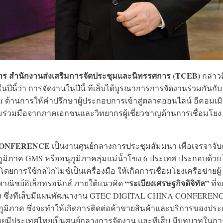
ิหาร สำนักงานส่งเสริมการจัดประชุมและนิทรรศการ (TCEB)
กล่าวถ
ว่า การจัดงานในปีนี้ ทีเส็บได้บูรณาการการจัดงานร่วมกันกับ
enter ด้านการให้คำปรึกษาผู้ประกอบการเข้าสู่ตลาดออนไลน์ อีคอมเมิ
มร่วมมือจากภาคเอกชนและวิทยากรผู้เชี่ยวชาญด้านการเชื่อมโยง
CONFERENCE
เป็นงานศูนย์กลางการประชุมสัมมนา เพื่อเจรจาจับค
ิภาค GMS หรืออนุภูมิภาคลุ่มแม่น้ำโขง 6 ประเทศ ประกอบด้วย
ยการใช้กลไกไมซ์เป็นเครื่องมือ ให้เกิดการเชื่อมโยงเครือข่ายผู้
“ระเบียงเศรษฐกิจดิจิทัล”
ณิชย์อิเล็กทรอนิกส์ ภายใต้แนวคิด
ที่จ
น้ำโขง ซึ่งทีเส็บมีแผนพัฒนางาน GTEC DIGITAL CHINA CONFERENCE
ูมิภาค ซึ่งจะทำให้เกิดการติดต่อค้าขายสินค้าและบริการของประ
 โดยมีประเทศไทยเป็นศูนย์กลางการจัดงาน และทีเส็บ มีบทบาทในกา