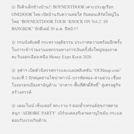
ถึงคิวเด็กข้างบ้าน!! BOYNEXTDOOR เคาะประตูเรียก
ONEDOOR ไทย เปิดบ้านรับความสดใส กับคอนเสิร์ตใหญ่ใน
ไทย “BOYNEXTDOOR TOUR ‘KNOCK ON Vol.2’ IN
BANGKOK” ปักดีเดย์ 30 ม.ค. ปีหน้า!!
กรมบังคับคดี กระทรวงยุติธรรม ประกาศความพร้อมอีกครั้ง
ในการเข้าร่วมงานมหกรรมทางการเงินครั้งยิ่งใหญ่ของภาค
ตะวันออกเฉียงเหนือ Money Expo Korat 2026
จุฬาฯ เปิดตัวนิทรรศการและแอปพลิเคชัน “OUHmap.com”
ระยะที่ 2 ปักหมุดย่านไชน่าทาวน์–บรรทัดทอง–สามย่าน เชื่อม
โยงมรดกเมืองสามัญด้าน “อาหาร–พื้นที่ศักดิ์สิทธิ์” สู่เศรษฐกิจ
สร้างสรรค์
เดอะไนน์ เซ็นเตอร์ พระราม 9 ตอกย้ำเทรนด์สุขภาพสาย
สนุก ‘AEROBIC PARTY’ เบิร์นแคลอรีเผาผลาญไขมัน กระแส
ตอบรับแรงเกินต้าน