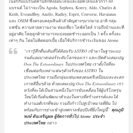
เนอร์กับแบรนด์ค้าปลีกทั้งออนไลน์และออฟไลน์แล้วกว่า 60
แบรนด์ ไม่ว่าจะเป็น Agoda, Sephora, Konvy, Aldo, Charles &
Keith, EveandBoy, Anello, Radley, Esprit, Converse, Havaianas
และ OSIM ซึ่งครอบคลุมสินค้าสำคัญต่างๆมากมาย อาทิ กลุ่ม
แฟชั่น ความสวยความงาม ท่องเที่ยว ไลฟ์สไตล์ รวมถึงบ้านและที่
อยู่อาศัย โดยลูกค้าสามารถแบ่งยอดชำระออกเป็น 3 ครั้ง ครั้งละ
เท่าๆ กัน โดยไม่คิดดอกเบี้ย เมื่อใช้บริการชำระเงินของ Atome
“เรารู้สึกตื่นเต้นที่ได้ต้อนรับ ASTRO เข้ามาในฐานะแบ
รนด์แอมบาสเดอร์ระดับโลกของเรา และเปิดตัวแคมเปญ
Own The Extraordinary ในประเทศไทย เราตั้งใจที่จะ
เชื่อมต่อกับเหล่าแฟนๆตัวจริงของ ASTRO ใน
ประเทศไทย รวมถึงกลุ่มแฟนเพลงดนตรีเคป๊อบและละคร
เกาหลีอื่นๆด้วย ด้วยแคมเปญ Own The Extraordinary เรา
หวังที่จะได้เป็นส่วนหนึ่งในการขับเคลื่อนให้ผู้บริโภครุ่น
ใหม่ได้เริ่มต้นพัฒนาตัวเองในทางที่สร้างสรรค์และได้
ทำงานอดิเรกที่ชอบ รวมถึงก้าวไปสู่เป้าหมายที่ฝัน ไป
พร้อมกับการย่างเข้าสู่เทศกาลช้อปปิงที่ยิ่งใหญ่นี้”
คุณภูมิ
พงษ์ ตันเจริญผล ผู้จัดการทั่วไป Atome ประจำ
ประเทศไทย
กล่าว