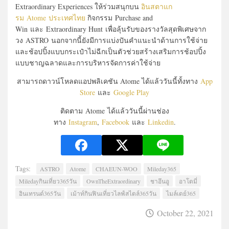
Extraordinary Experiences ให้ร่วมสนุกบน
อินสตาแก
รม Atome ประเทศไทย
กิจกรรม Purchase and
Win และ Extraordinary Hunt เพื่อลุ้นรับของรางวัลสุดพิเศษจาก
วง ASTRO นอกจากนี้ยังมีการแบ่งปันคำแนะนำด้านการใช้จ่าย
และช้อปปิ้งแบบกระเป๋าไม่ฉีกเป็นตัวช่วยสร้างเสริมการช้อปปิ้ง
แบบชาญฉลาดและการบริหารจัดการค่าใช้จ่าย
สามารถดาวน์โหลดแอปพลิเคชัน Atome ได้แล้ววันนี้ทั้งทาง
App
Store
และ
Google Play
ติดตาม Atome ได้แล้ววันนี้ผ่านช่อง
ทาง
Instagram
,
Facebook
และ
Linkedin
.
Tags:
ASTRO
Atome
CHAEUN-WOO
Mileday365
Miledayกินเที่ยว365วัน
OwnTheExtraordinary
ชาอึนอู
อาโตมี่
อินเทรนด์365วัน
เม้าท์กินฟินเที่ยวไลฟ์สไตล์365วัน
ไมล์เดย์365
October 22, 2021