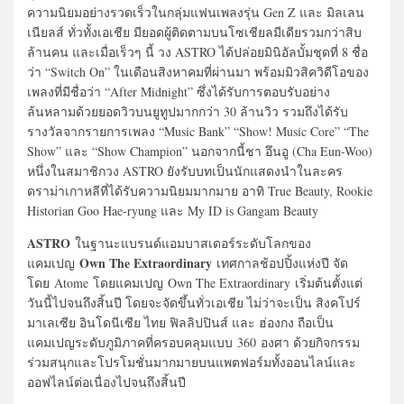
ความนิยมอย่างรวดเร็วในกลุ่มแฟนเพลงรุ่น Gen Z และ มิลเลน
เนียลส์ ทั่วทั้งเอเชีย มียอดผู้ติดตามบนโซเชียลมีเดียรวมกว่าสิบ
ล้านคน และเมื่อเร็วๆ นี้ วง ASTRO ได้ปล่อยมินิอัลบั้มชุดที่ 8 ชื่อ
ว่า “Switch On” ในเดือนสิงหาคมที่ผ่านมา พร้อมมิวสิควิดีโอของ
เพลงที่มีชื่อว่า “After Midnight” ซึ่งได้รับการตอบรับอย่าง
ล้นหลามด้วยยอดวิวบนยูทูปมากกว่า 30 ล้านวิว รวมถึงได้รับ
รางวัลจากรายการเพลง “Music Bank” “Show! Music Core” “The
Show” และ “Show Champion” นอกจากนี้ชา อึนอู (Cha Eun-Woo)
หนึ่งในสมาชิกวง ASTRO ยังรับบทเป็นนักแสดงนำในละคร
ดราม่าเกาหลีที่ได้รับความนิยมมากมาย อาทิ True Beauty, Rookie
Historian Goo Hae-ryung และ My ID is Gangam Beauty
ASTRO
ในฐานะแบรนด์แอมบาสเดอร์ระดับโลกของ
Own The Extraordinary
แคมเปญ
เทศกาลช้อปปิ้งแห่งปี จัด
โดย Atome โดยแคมเปญ Own The Extraordinary เริ่มต้นตั้งแต่
วันนี้ไปจนถึงสิ้นปี โดยจะจัดขึ้นทั่วเอเชีย ไม่ว่าจะเป็น สิงคโปร์
มาเลเซีย อินโดนีเซีย ไทย ฟิลลิปปินส์ และ ฮ่องกง ถือเป็น
แคมเปญระดับภูมิภาคที่ครอบคลุมแบบ 360 องศา ด้วยกิจกรรม
ร่วมสนุกและโปรโมชั่นมากมายบนแพตฟอร์มทั้งออนไลน์และ
ออฟไลน์ต่อเนื่องไปจนถึงสิ้นปี