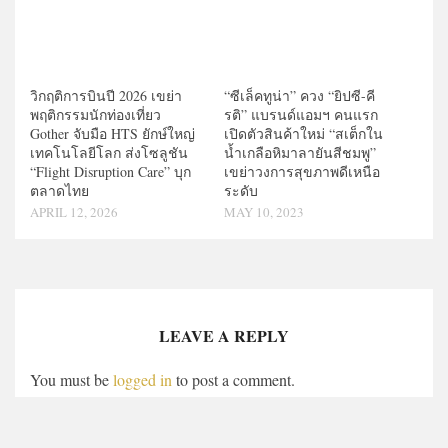
วิกฤติการบินปี 2026 เขย่า
“ซีเล็คทูน่า” ควง “ยิปซี-คี
พฤติกรรมนักท่องเที่ยว
รติ” แบรนด์แอมฯ คนแรก
Gother จับมือ HTS ยักษ์ใหญ่
เปิดตัวสินค้าใหม่ “สเต็กใน
เทคโนโลยีโลก ส่งโซลูชัน
น้ำเกลือหิมาลายันสีชมพู”
“Flight Disruption Care” บุก
เขย่าวงการสุขภาพดีเหนือ
ตลาดไทย
ระดับ
APRIL 12, 2026
MAY 10, 2023
LEAVE A REPLY
You must be
logged in
to post a comment.