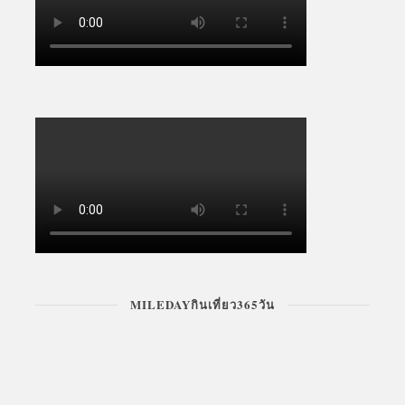
MILEDAYกินเที่ยว365วัน