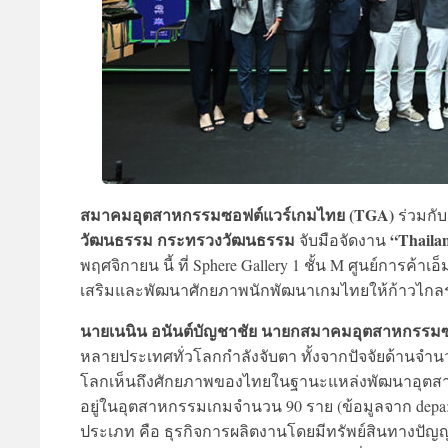
สมาคมอุตสาหกรรมซอฟต์แวร์เกมไทย (TGA)
ร่วมกั
วัฒนธรรม กระทรวงวัฒนธรรม
“Thaila
จับมือจัดงาน
พฤศจิกายน นี้ ที่ Sphere Gallery 1 ชั้น M ศูนย์การค้
เสริมและพัฒนาศักยภาพนักพัฒนาเกมไทยให้ก้าวไกล
นายเนนิน อนันต์บัญชาชัย นายกสมาคมอุตสาหกรรมซ
หลายประเทศทั่วโลกกำลังจับตา ทั้งจากปัจจัยด้านจำนว
โลกเห็นถึงศักยภาพของไทยในฐานะแหล่งพัฒนาอุตสา
อยู่ในอุตสาหกรรมเกมจำนวน 90 ราย (ข้อมูลจาก depa: 
ประเภท คือ ธุรกิจการผลิตงานโดยมีทรัพย์สินทางปัญญา