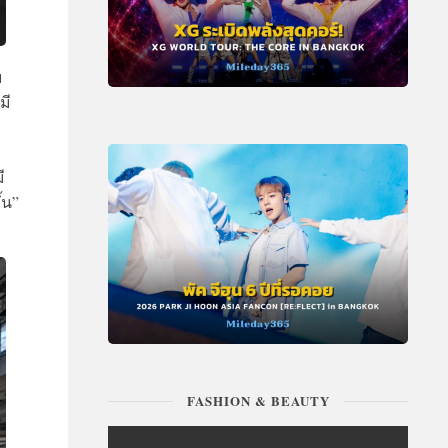
ม
มี
ี
้น”
FASHION & BEAUTY