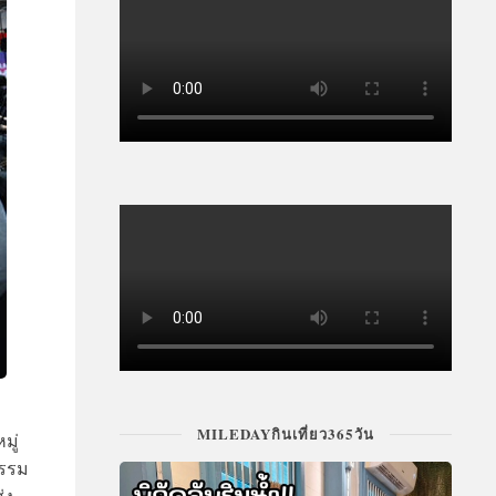
MILEDAYกินเที่ยว365วัน
มู่
ธรรม
่ง