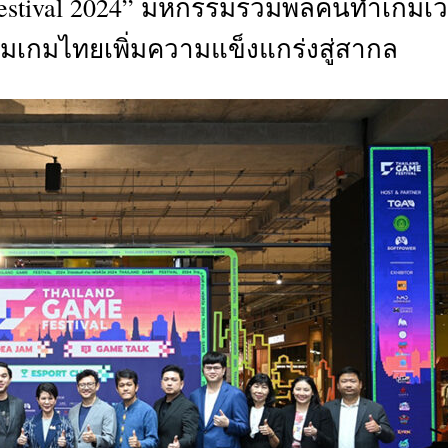
 Festival 2024” มหกรรมรวมพลคนทำเกมเว
CTIVITIES
มเกมไทยเพิ่มความแข็งแกร่งสู่สากล
&
EVENT
DEAL