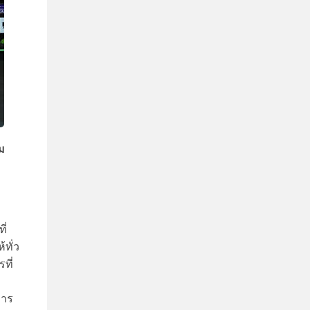
ม
ี่
ทั่ว
ที่
การ