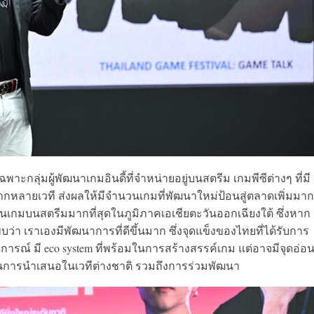
กลุ่มผู้พัฒนาเกมอินดี้ที่จำหน่ายอยู่บนสตรีม เกมพีซีต่างๆ ที่มี
ลายเวที ส่งผลให้มีจำนวนเกมที่พัฒนาใหม่ป้อนสู่ตลาดเพิ่มมากข
นเกมบนสตรีมมากที่สุดในภูมิภาคเอเชียตะวันออกเฉียงใต้ ซึ่งหาก
า เราเองมีพัฒนาการที่ดีขึ้นมาก ซึ่งจุดแข็งของไทยที่ได้รับการ
ารณ์ มี eco system ที่พร้อมในการสร้างสรรค์เกม แต่อาจมีจุดอ่อ
ในการนำเสนอในเวทีต่างชาติ รวมถึงการร่วมพัฒนา