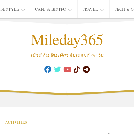
IFESTYLE
CAFE & BISTRO
TRAVEL
TECH & 
IFE
BISTRO
TIEW
Mileday365
HEALTH
THAI
CAFE
HOTEL
INTER
REVIEW
TRIP
เม้าท์ กิน ฟิน เที่ยว อินเทรนด์ 365วัน
MUSIC
&
ARTS
CULTURE
FASHION
&
BEAUTY
MOVIE
ACTIVITIES
&
SERIES