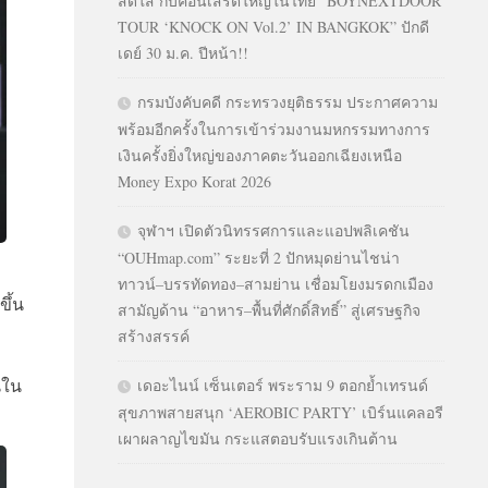
สดใส กับคอนเสิร์ตใหญ่ในไทย “BOYNEXTDOOR
TOUR ‘KNOCK ON Vol.2’ IN BANGKOK” ปักดี
เดย์ 30 ม.ค. ปีหน้า!!
กรมบังคับคดี กระทรวงยุติธรรม ประกาศความ
พร้อมอีกครั้งในการเข้าร่วมงานมหกรรมทางการ
เงินครั้งยิ่งใหญ่ของภาคตะวันออกเฉียงเหนือ
Money Expo Korat 2026
จุฬาฯ เปิดตัวนิทรรศการและแอปพลิเคชัน
“OUHmap.com” ระยะที่ 2 ปักหมุดย่านไชน่า
ทาวน์–บรรทัดทอง–สามย่าน เชื่อมโยงมรดกเมือง
ึ้น
สามัญด้าน “อาหาร–พื้นที่ศักดิ์สิทธิ์” สู่เศรษฐกิจ
สร้างสรรค์
นใน
เดอะไนน์ เซ็นเตอร์ พระราม 9 ตอกย้ำเทรนด์
สุขภาพสายสนุก ‘AEROBIC PARTY’ เบิร์นแคลอรี
เผาผลาญไขมัน กระแสตอบรับแรงเกินต้าน