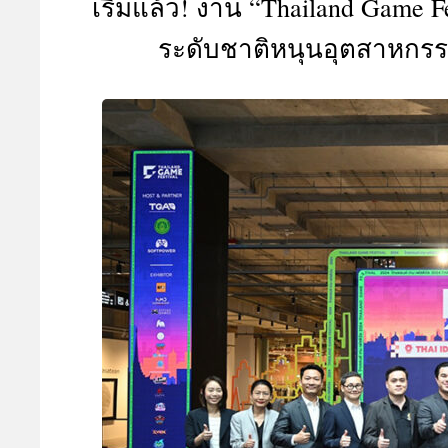
เริ่มแล้ว! งาน “Thailand Game
A
ระดับชาติหนุนอุตสาหกรร