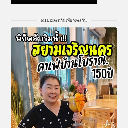
MILEDAYกินเที่ยว365วัน