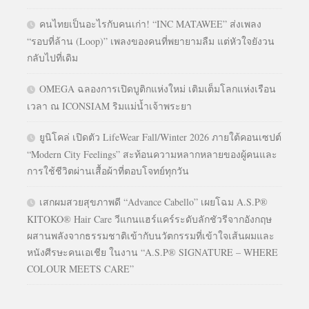
คนไทยเป็นอะไรกับคนเก่า! “INC MATAWEE” ส่งเพลง
“รอบที่ล้าน (Loop)” เพลงของคนที่พยายามลืม แต่หัวใจยังวน
กลับไปที่เดิม
OMEGA ฉลองการเปิดบูติกแห่งใหม่ เติมเต็มโลกแห่งเรือน
เวลา ณ ICONSIAM ริมแม่น้ำเจ้าพระยา
ยูนิโคล่ เปิดตัว LifeWear Fall/Winter 2026 ภายใต้คอนเซปต์
“Modern City Feelings” สะท้อนความหลากหลายของผู้คนและ
การใช้ชีวิตผ่านเสื้อผ้าที่ตอบโจทย์ทุกวัน
เสกผมสวยสุขภาพดี “Advance Cabello” เผยโฉม A.S.P®
KITOKO® Hair Care วีแกนแฮร์แคร์ระดับลักชัวรีจากอังกฤษ
ผสานพลังจากธรรมชาติเข้ากับนวัตกรรมที่เข้าใจเส้นผมและ
หนังศีรษะคนเอเชีย ในงาน “A.S.P® SIGNATURE – WHERE
COLOUR MEETS CARE”