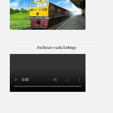
ภัยเงียบความดันโลหิตสูง