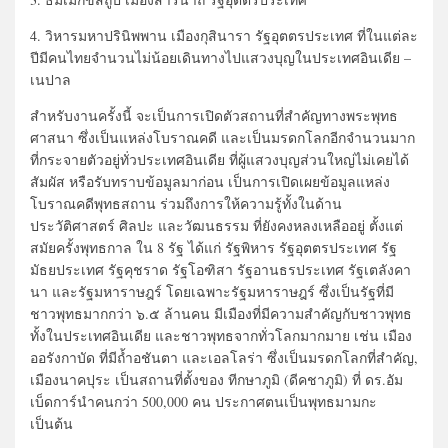
4. วิหารมหาปรินิพพาน เมืองกุสินารา รัฐอุตตรประเทศ ที่ในแต่ละ
ปีมีคนไทยจำนวนไม่น้อยเดินทางไปแสวงบุญในประเทศอินเดีย –
เนปาล
สำหรับงานครั้งนี้ จะเป็นการเปิดตัวสถานที่สำคัญทางพระพุทธ
ศาสนา ซึ่งเป็นแหล่งโบราณคดี และเป็นมรดกโลกอีกจำนวนมาก
ที่กระจายตัวอยู่ทั่วประเทศอินเดีย ที่ผู้แสวงบุญส่วนใหญ่ไม่เคยได้
สัมผัส หรือรับทราบข้อมูลมาก่อน เป็นการเปิดเผยข้อมูลแหล่ง
โบราณคดีพุทธสถาน ร่วมถึงการให้ความรู้ทั้งในด้าน
ประวัติศาสตร์ ศิลปะ และวัฒนธรรม ที่ยังคงหลงเหลืออยู่ ตั้งแต่
สมัยครั้งพุทธกาล ใน 8 รัฐ ได้แก่ รัฐพิหาร รัฐอุตตรประเทศ รัฐ
มัธยประเทศ รัฐคุชราด รัฐโอฑิสา รัฐอานธรประเทศ รัฐเตลังคา
นา และรัฐมหาราษฎร์ โดยเฉพาะรัฐมหาราษฎร์ ซึ่งเป็นรัฐที่มี
ชาวพุทธมากกว่า ๖.๕ ล้านคน มีเมืองที่มีความสำคัญกับชาวพุทธ
ทั้งในประเทศอินเดีย และชาวพุทธจากทั่วโลกมากมาย เช่น เมือง
ออรังกาบัด ที่มีถ้ำอชันตา และเอลโลร่า ซึ่งเป็นมรดกโลกที่สำคัญ,
เมืองนาคปุระ เป็นสถานที่ตั้งของ ทีกษาภูมิ (ดีคชาภูมิ) ที่ ดร.อัม
เบ็ดการ์นำคนกว่า 500,000 คน ประกาศตนเป็นพุทธมามกะ
เป็นต้น