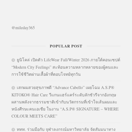
@mileday365
POPULAR POST
ยูนิโคล่ เปิดตัว LifeWear Fall/Winter 2026 ภายใต้คอนเซปต์
“Modern City Feelings” สะท้อนความหลากหลายของผู้คนและ
การใช้ชีวิตผ่านเสื้อผ้าที่ตอบโจทย์ทุกวัน
เสกผมสวยสุขภาพดี “Advance Cabello” เผยโฉม A.S.P®
KITOKO® Hair Care วีแกนแฮร์แคร์ระดับลักชัวรีจากอังกฤษ
ผสานพลังจากธรรมชาติเข้ากับนวัตกรรมที่เข้าใจเส้นผมและ
หนังศีรษะคนเอเชีย ในงาน “A.S.P® SIGNATURE – WHERE
COLOUR MEETS CARE”
ททท. ร่วมมือกับ จุฬาลงกรณ์มหาวิทยาลัย จัดสัมมนาทาง