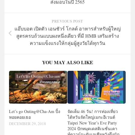
ส่งมอบในปี 2565
PREVIOUS POST
แอ๊บบอต เปิดตัว เอนชัวร์ โกลด์ อาหารสำหรับผู้ใหญ่
สูตรครบถ้วนแบบผงหนึ่งเดียว ที่มี HMB เสริมสร้าง
ความแข็งแรงให้กลุ่มผู้สูงวัยได้ทุกวัน
YOU MAY ALSO LIKE
Let’s go Outing@Cha-Am ปิ้ง
จัดเต็ม 46 วัน! การท่องเที่ยว
หอยคอยเธอ
ไต้หวันจัดใหญ่เมกะอีเวนต์
Taipei New Year’s Eve Party
DECEMBER 29, 2018
2024 ปักหมุดเดสติเนชั่นเคา
ท์ดาวน์ระดับเอเชียหวังดึงนัก