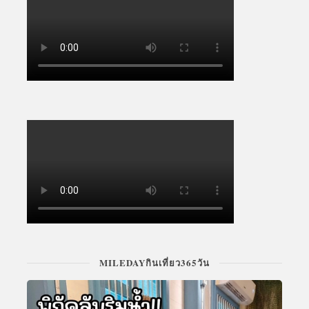
MILEDAYกินเที่ยว365วัน