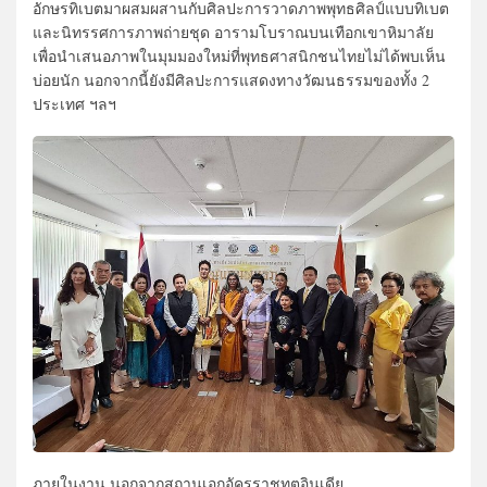
อักษรทิเบตมาผสมผสานกับศิลปะการวาดภาพพุทธศิลป์แบบทิเบต
และนิทรรศการภาพถ่ายชุด อารามโบราณบนเทือกเขาหิมาลัย
เพื่อนำเสนอภาพในมุมมองใหม่ที่พุทธศาสนิกชนไทยไม่ได้พบเห็น
บ่อยนัก นอกจากนี้ยังมีศิลปะการแสดงทางวัฒนธรรมของทั้ง 2
ประเทศ ฯลฯ
ภายในงาน นอกจากสถานเอกอัครราชทูตอินเดีย