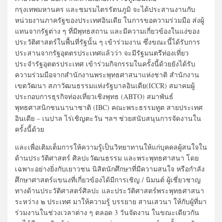
กรุงเทพมหานคร และชมรมไตรรัตนภูมิ จะได้ประสานงานกับ
หน่วยงานภาครัฐของประเทศอินเดีย ในการขอความร่วมมือ ส่งผู้
แทนจากรัฐต่าง ๆ ที่มีพุทธสถาน และมีความเกี่ยวข้องในแง่ของ
ประวัติศาสตร์ในพื้นที่รัฐนั้น ๆ เข้าร่วมงาน ซึ่งขณะนี้ได้รับการ
ประสานจากรัฐอุตตรประเทศแล้วว่า จะมีรัฐมนตรีท่องเที่ยว
ประจำรัฐอุตตรประเทศ เข้าร่วมกิจกรรมในครั้งนี้ด้วยยังได้รับ
ความร่วมมือจากสำนักงานพระพุทธศาสนาแห่งชาติ สำนักงาน
เขตวัฒนา สภาวัฒนธรรมแห่งรัฐบาลอินเดีย(ICCR) สมาคมผู้
ประกอบการธุรกิจท่องเที่ยวเชิงพุทธ (ABTO) สมาพันธ์
พุทธศาสนิกชนนานาชาติ (IBC) คณะพระธรรมทูต สายประเทศ
อินเดีย – เนปาล ไร่เชิญตะวัน ฯลฯ ช่วยสนับสนุนการจัดงานใน
ครั้งนี้ด้วย
และเพื่อเติมเต็มการให้ความรู้เป็นวิทยาทานให้แก่บุคคลผู้สนใจใน
ด้านประวัติศาสตร์ ศิลปะวัฒนธรรม และพระพุทธศาสนา โดย
เฉพาะอย่างยิ่งกับเยาวชน นิสิตนักศึกษาที่มีความสนใจ หรือกำลัง
ศึกษาศาสตร์แขนงที่เกี่ยวข้องได้มีการเชิญ / นิมนต์ ผู้เชี่ยวชาญ
ทางด้านประวัติศาสตร์ศิลปะ และประวัติศาสตร์พระพุทธศาสนา
ระหว่าง ๒ ประเทศ มาให้ความรู้ บรรยาย สานเสวนา ให้กับผู้ที่มา
ร่วมงานในช่วงเวลาต่าง ๆ ตลอด 3 วันจัดงาน ในขณะเดียวกัน