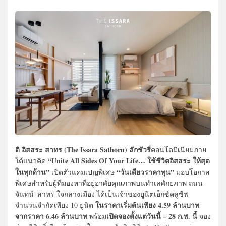
ดิ อิสสระ สาทร (The Issara Sathorn) ลักชัวรี่
คอนโดมิเนียมภาย
“Unite All Sides Of Your Life… ใช้ชีวิตอิสสระ ให้สุด
ใต้แนวคิด
ในทุกด้าน”
“วันเดียวราคาทุน”
เปิดตัวแคมเปญพิเศษ
มอบโอกาส
พิเศษสำหรับผู้ที่มองหาที่อยู่อาศัยคุณภาพบนทำเลศักยภาพ ถนน
จันทน์–สาทร ใจกลางเมือง ได้เป็นเจ้าของยูนิตเอ็กซ์คลูซีฟ
ในราคาเริ่มต้นเพียง 4.59 ล้านบาท
จำนวนจำกัดเพียง 10 ยูนิต
จากราคา 6.46 ล้านบาท
เปิดจองตั้งแต่วันนี้ – 28 ก.พ. นี้
พร้อม
จอง