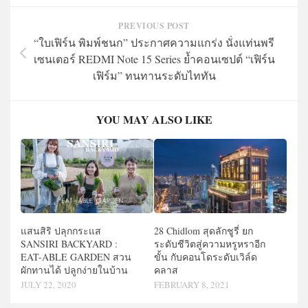
PREVIOUS POST
“ใบเฟิร์น พิมพ์ชนก” ประกาศความแกร่ง นั่งแท่นพรี
เซนเตอร์ REDMI Note 15 Series ย้ำคอนเซปต์ “เฟิร์น
เฟิร์ม” ทนทานระดับไททัน
YOU MAY ALSO LIKE
แสนสิริ ปลุกกระแส
28 Chidlom สุดลักชูรี่ ยก
SANSIRI BACKYARD :
ระดับชีวิตสู่ความหรูหราอีก
EAT-ABLE GARDEN สวน
ขั้น กับคอนโดระดับเวิล์ด
ผักทานได้ ปลูกง่ายในบ้าน
คลาส
JULY 22, 2020
FEBRUARY 8, 2021