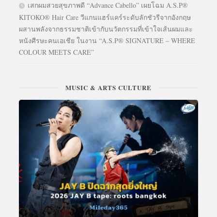
เสกผมสวยสุขภาพดี “Advance Cabello” เผยโฉม A.S.P®
KITOKO® Hair Care วีแกนแฮร์แคร์ระดับลักชัวรีจากอังกฤษ
ผสานพลังจากธรรมชาติเข้ากับนวัตกรรมที่เข้าใจเส้นผมและ
หนังศีรษะคนเอเชีย ในงาน “A.S.P® SIGNATURE – WHERE
COLOUR MEETS CARE”
MUSIC & ARTS CULTURE