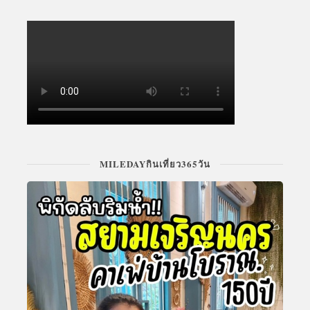
MILEDAYกินเที่ยว365วัน