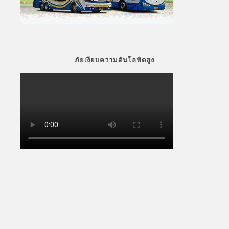
ภัยเงียบความดันโลหิตสูง