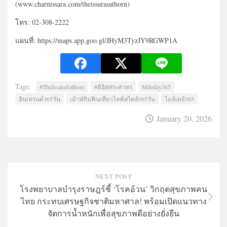
(www.charnissara.com/theissarasathorn)
โทร: 02-308-2222
แผนที่: https://maps.app.goo.gl/JHyM3TyzJY9RGWP1A
Tags:
#TheIssaraSathorn
#ดิอิสสระสาทร
Mileday365
อินเทรนด์365วัน
เม้าท์กินฟินเที่ยวไลฟ์สไตล์365วัน
ไมล์เดย์365
January 20, 2026
NEXT POST
โรงพยาบาลบำรุงราษฎร์ชี้ ‘โรคอ้วน’ วิกฤตสุขภาพคน
ไทย กระทบเศรษฐกิจชาติมหาศาล! พร้อมเปิดแนวทาง
จัดการน้ำหนักเพื่อสุขภาพดีอย่างยั่งยืน