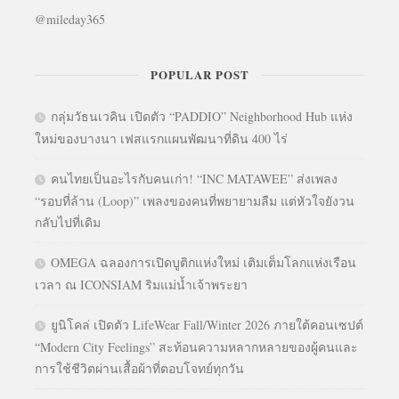
@mileday365
POPULAR POST
กลุ่มวัธนเวคิน เปิดตัว “PADDIO” Neighborhood Hub แห่ง
ใหม่ของบางนา เฟสแรกแผนพัฒนาที่ดิน 400 ไร่
คนไทยเป็นอะไรกับคนเก่า! “INC MATAWEE” ส่งเพลง
“รอบที่ล้าน (Loop)” เพลงของคนที่พยายามลืม แต่หัวใจยังวน
กลับไปที่เดิม
OMEGA ฉลองการเปิดบูติกแห่งใหม่ เติมเต็มโลกแห่งเรือน
เวลา ณ ICONSIAM ริมแม่น้ำเจ้าพระยา
ยูนิโคล่ เปิดตัว LifeWear Fall/Winter 2026 ภายใต้คอนเซปต์
“Modern City Feelings” สะท้อนความหลากหลายของผู้คนและ
การใช้ชีวิตผ่านเสื้อผ้าที่ตอบโจทย์ทุกวัน