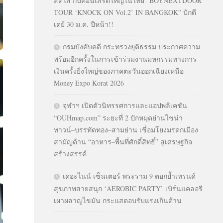
สดใส กับคอนเสิร์ตใหญ่ในไทย “BOYNEXTDOOR
TOUR ‘KNOCK ON Vol.2’ IN BANGKOK” ปักดี
เดย์ 30 ม.ค. ปีหน้า!!
กรมบังคับคดี กระทรวงยุติธรรม ประกาศความ
พร้อมอีกครั้งในการเข้าร่วมงานมหกรรมทางการ
เงินครั้งยิ่งใหญ่ของภาคตะวันออกเฉียงเหนือ
Money Expo Korat 2026
จุฬาฯ เปิดตัวนิทรรศการและแอปพลิเคชัน
“OUHmap.com” ระยะที่ 2 ปักหมุดย่านไชน่า
ทาวน์–บรรทัดทอง–สามย่าน เชื่อมโยงมรดกเมือง
สามัญด้าน “อาหาร–พื้นที่ศักดิ์สิทธิ์” สู่เศรษฐกิจ
สร้างสรรค์
เดอะไนน์ เซ็นเตอร์ พระราม 9 ตอกย้ำเทรนด์
สุขภาพสายสนุก ‘AEROBIC PARTY’ เบิร์นแคลอรี
เผาผลาญไขมัน กระแสตอบรับแรงเกินต้าน