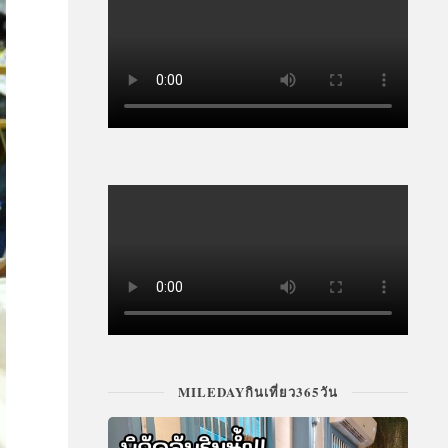
MILEDAYกินเที่ยว365วัน