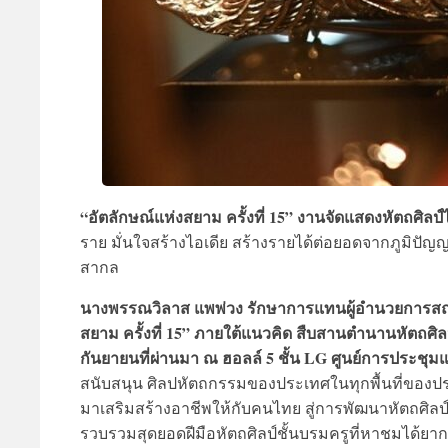
“อัตลักษณ์แห่งสยาม ครั้งที่ 15” งานจัดแสดงหัตถศิลป์
ราย มั่นใจสร้างไอเดีย สร้างรายได้ต่อยอดจากภูมิปัญ
สากล
นางพรรณวิลาส แพพ่วง รักษาการแทนผู้อำนวยการสถ
สยาม ครั้งที่ 15” ภายใต้แนวคิด สืบสานตำนานหัตถศิลป์ไ
กันยายนที่ผ่านมา ณ ฮอลล์ 5 ชั้น LG ศูนย์การประชุมแห่ง
สนับสนุน ศิลปหัตถกรรมของประเทศในทุกพื้นที่ของปร
มาเสริมสร้างอาชีพให้กับคนไทย สู่การพัฒนาหัตถศิลป
รวบรวมสุดยอดฝีมือหัตถศิลป์ชั้นบรมครูที่หาชมได้ย