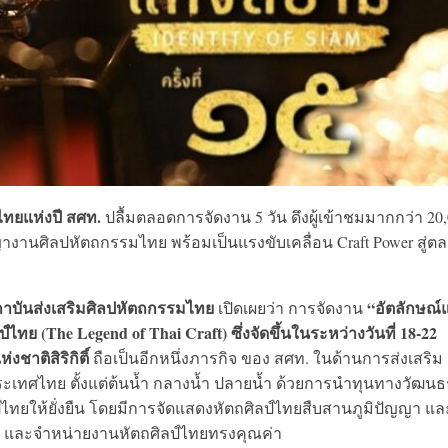
ไทยแห่งปี สศท.
ปลื้มตลอดการจัดงาน 5 วัน ดึงผู้เข้าชมมากกว่า 20
ญางานศิลปหัตถกรรมไทย พร้อมเป็นแรงขับเคลื่อน Craft Power สู่ต
าบันส่งเสริมศิลปหัตถกรรมไทย
“อัตลักษณ์แ
เปิดเผยว่า การจัดงาน
ทย (The Legend of Thai Craft) ซึ่งจัดขึ้นในระหว่างวันที่ 18-22
ชาติสิริกิติ์
ถือเป็นอีกหนึ่งภารกิจ ของ สศท. ในด้านการส่งเสริม
ะเทศไทย ตั้งแต่ต้นน้ำ กลางน้ำ ปลายน้ำ ด้วยการนำทุนทางวัฒน
์ไทยให้ยั่งยืน โดยมีการจัดแสดงหัตถศิลป์ไทยสืบสานภูมิปัญญา แล
าก และจำหน่ายงานหัตถศิลป์ไทยทรงคุณค่า