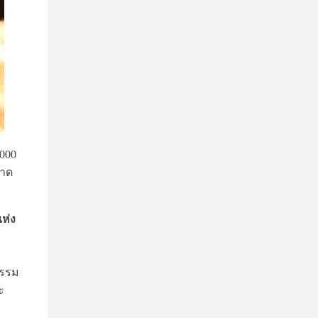
,000
ลาด
ห่ง
ธรรม
ะ