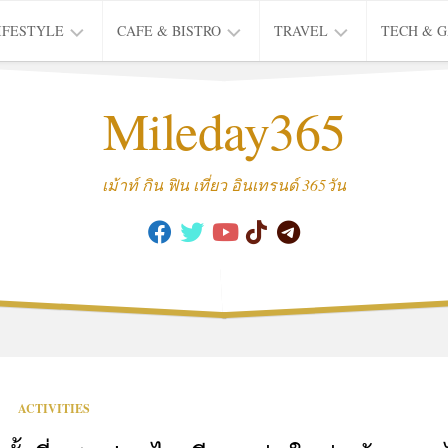
IFESTYLE
CAFE & BISTRO
TRAVEL
TECH & 
IFE
BISTRO
TIEW
Mileday365
HEALTH
THAI
CAFE
HOTEL
INTER
REVIEW
TRIP
เม้าท์ กิน ฟิน เที่ยว อินเทรนด์ 365วัน
MUSIC
&
ARTS
CULTURE
FASHION
&
BEAUTY
MOVIE
ACTIVITIES
&
SERIES