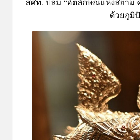
สศท. ปลื้ม “อัตลักษณ์แห่งสยาม คร
A
ด้วยภูมิ