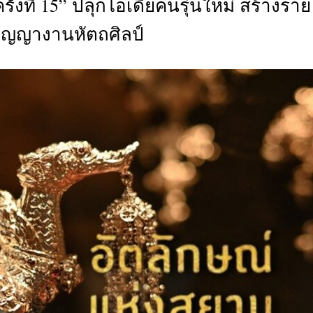
ั้งที่ 15” ปลุกไอเดียคนรุ่นใหม่ สร้างราย
CTIVITIES
ปัญญางานหัตถศิลป์
&
EVENT
DEAL