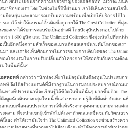
ันก็ใช้ประโยชน์จากความเชี่ยวชาญของแอสคอทท์ ไม่ว่าจะเป็นด
าชิกของเรา โดยในช่วงไม่กี่ปีที่ผ่านมา เราได้เห็นความสนใจที่เพ
มยืดหยุ่น และสามารถเตรียมความพร้อมเพื่อเปิดให้บริการได้ไว
ไว้ ทำให้แบรนด์ดั้งเดิมที่อยู่ภายใต้ The Crest Collection ที่มุ่ง
นานของเราได้รับการตอบรับเป็นอย่างดี โดยปัจจุบันประกอบไปด้วย
 1,600 ยูนิต และ The Unlimited Collection ซึ่งมุ่งเน้นไปที่เสน่ห
เป็นอีกหนึ่งความสำเร็จของแบรนด์คอลเลกชันระดับโลกของเรา ที
ผ่านมา และเรายังเห็นศักยภาพในการขยายการเติบโตของ The Unlim
เจ้าของโรงแรมในการปรับเปลี่ยนตัวโครงการให้สอดรับกับความต้อ
มในพื้นที่นั้นๆ
 แอสคอทท์
กล่าวว่า “นักท่องเที่ยวในปัจจุบันยินดีลงทุนในประสบกา
 แอสคอทท์ จึงได้สร้างแบรนด์ที่มีรากฐานในการมอบประสบการณ์ตาม
งที่ปรารถนาที่จะเรียนรู้วิถีชีวิตในพื้นที่นั้นๆ มากขึ้น ด้วย The
ดูดนักเดินทางกลุ่มใหม่นี้ ที่แสวงหาความรู้สึกที่ดื่มด่ำกับสถานที
ับการออกแบบเพื่อมอบประสบการณ์ที่แท้จริงจากจุดหมายปลายทางแต่ล
จิตรงดงาม ที่จะนำแขกผู้เข้าพักไปค้นหาตัวตนและชื่นชมกับวัฒนธร
ี้เอง ทำให้เรามั่นใจว่า The Unlimited Collection จะช่วยสร้างคว
ากับจุดหมายปลายทางที่พวกเขาไปเยือน ซึ่งจะทำให้ทุกการเข้าพักน่าจ