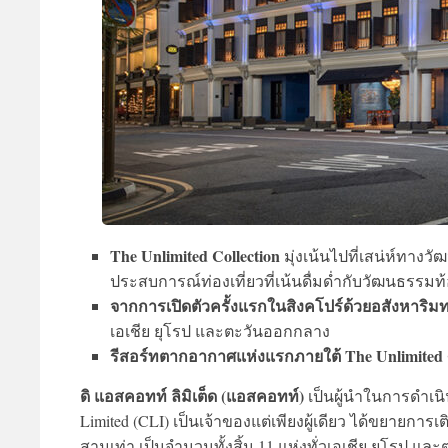
The Unlimited Collection
มุ่งเน้นไปที่เสน่ห์ทา
ประสบการณ์ท่องเที่ยวที่เน้นดื่มด่ำกับวัฒนธรรมท้
จากการเปิดตัวครั้งแรกในสิงคโปร์ด้วยอสังหาริมทร
เอเชีย ยุโรป และตะวันออกกลาง
รีสอร์ทตากอากาศแห่งแรกภายใต้ The Unlimited C
ดิ แอสคอทท์ ลิมิเต็ด (แอสคอทท์)
เป็นผู้นำในการดำเนิน
Limited (CLI) เป็นเจ้าของแต่เพียงผู้เดียว ได้ขยายกา
สามเท่า เป็นจำนวนทั้งสิ้น 11 แห่งทั่วเอเชีย ยุโรป แ