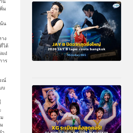
้าน
ิ่ม
เน้น
์ทาง
่ได้
ited
งการ
รณ์
แบบ
่
ะ
รม
าม
ดจำ