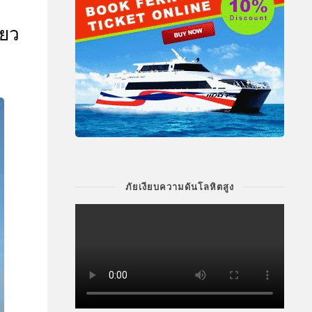
่ยว
ภัยเงียบความดันโลหิตสูง