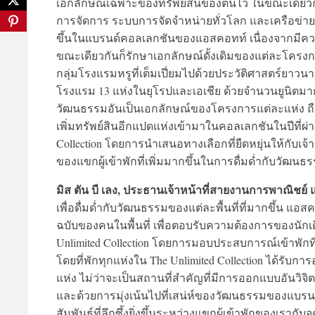
เอกลักษณ์เฉพาะของทรัพย์สินของตนไว้ ในขณะเดียวก
การจัดการ ระบบการจัดจำหน่ายทั่วโลก และเครือข่ายสม
ขึ้นในแบรนด์คอลเลกชันของแอสคอทท์ เนื่องจากมีควา
ขณะเดียวกันก็รักษาเอกลักษณ์ดั้งเดิมของแต่ละโครงการเอา
กลุ่มโรงแรมหรูที่เต็มเปี่ยมไปด้วยประวัติศาสตร์ยาว
โรงแรม 13 แห่งในยุโรปและเอเชีย ด้วยจำนวนยูนิตมากกว่า
วัฒนธรรมอันเป็นเอกลักษณ์ของโครงการแต่ละแห่ง ถือ
เพิ่มทรัพย์สินอีกแปดแห่งเข้ามาในคอลเลกชันในปีที่
Collection โดยการนำเสนอทางเลือกที่ยืดหยุ่นให้กับ
ของแขกผู้เข้าพักที่เพิ่มมากขึ้นในการดื่มด่ำกับวัฒนธรร
มิส ตัน บี เลง, ประธานเจ้าหน้าที่สายงานการพาณิชย์
เพื่อดื่มด่ำกับวัฒนธรรมของแต่ละพื้นที่ที่มากขึ้น
ฉบับของคนในพื้นที่ เพื่อตอบรับความต้องการของนักเดินทา
Unlimited Collection โดยการมอบประสบการณ์เข้าพักที่ดึง
โดยที่พักทุกแห่งใน The Unlimited Collection ได้ร
แห่ง ไม่ว่าจะเป็นสถานที่สำคัญที่มีการออกแบบอันวิ
และด้วยการมุ่งเน้นไปที่เสน่ห์ของวัฒนธรรมของแบรนด์น
สัมพันธ์ที่ลึกซึ้งยิ่งขึ้นระหว่างแขกผู้เข้าพักของเร