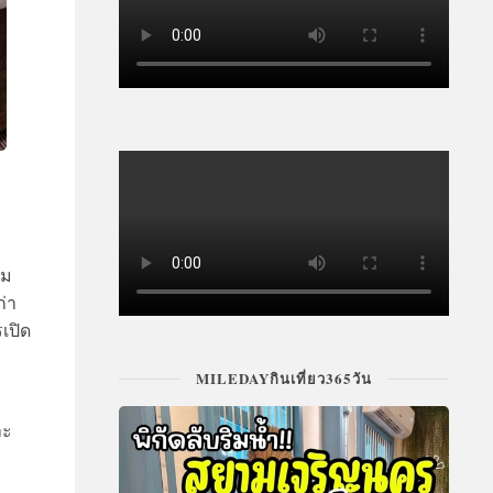
คม
ก่า
เปิด
MILEDAYกินเที่ยว365วัน
ละ