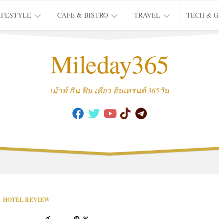
IFESTYLE
CAFE & BISTRO
TRAVEL
TECH & 
IFE
BISTRO
TIEW
Mileday365
HEALTH
THAI
CAFE
HOTEL
INTER
REVIEW
TRIP
เม้าท์ กิน ฟิน เที่ยว อินเทรนด์ 365วัน
MUSIC
&
ARTS
CULTURE
FASHION
&
BEAUTY
MOVIE
HOTEL REVIEW
&
SERIES