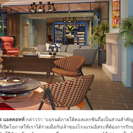
์กร แอสคอทท์
กล่าวว่า “แบรนด์ภายใต้คอลเลกชันถือเป็นส่วนสำคั
เปิดโอกาสให้เราได้ร่วมมือกับเจ้าของโรงแรมอิสระที่ต้องการรัก