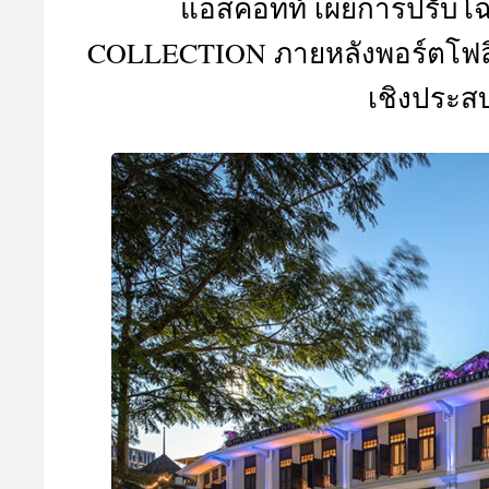
แอสคอทท์ เผยการปรับโ
A
COLLECTION ภายหลังพอร์ตโฟลิโ
เชิงประสบ