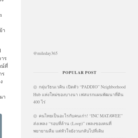
n
ข้า
d
@mileday365
าคาร
์ที่
POPULAR POST
การ
อง
กลุ่มวัธนเวคิน เปิดตัว “PADDIO” Neighborhood
Hub แห่งใหม่ของบางนา เฟสแรกแผนพัฒนาที่ดิน
ฒนา
400 ไร่
คนไทยเป็นอะไรกับคนเก่า! “INC MATAWEE”
ส่งเพลง “รอบที่ล้าน (Loop)” เพลงของคนที่
พยายามลืม แต่หัวใจยังวนกลับไปที่เดิม