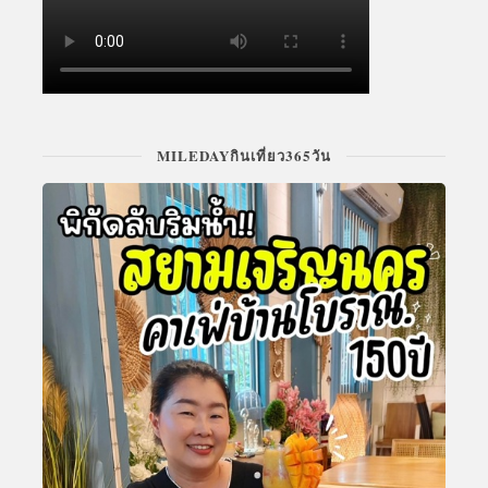
MILEDAYกินเที่ยว365วัน