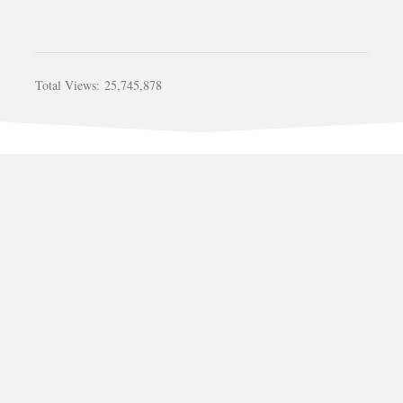
Total Views:
25,745,878
รับสร้างบ้าน อาคาร วัด รีโนเวท ต่อเติม ติดต่อคุณ เก่ง 081-