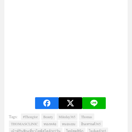
Tags:
#Thonglor
Beauty
Mileday365
Thomas
THOMASCLINIC
ทองหล่อ
หมอแยม
อินเทรนด์365
เม้าท์กินฟินเที่ยวไลฟ์สไตล์365วัน
โทมัสคลินิก
ไมล์เดย์365