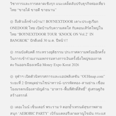
วิชาการและการตลาดเชิงรุก แนะเคล็ดลับปรับธุรกิจท่องเที่ยว
ไทย “ขายได้ ขายดี ขายนาน”
ถึงคิวเด็กข้างบ้าน!! BOYNEXTDOOR เคาะประตูเรียก
ONEDOOR ไทย เปิดบ้านรับความสดใส กับคอนเสิร์ตใหญ่ใน
ไทย “BOYNEXTDOOR TOUR ‘KNOCK ON Vol.2’ IN
BANGKOK” ปักดีเดย์ 30 ม.ค. ปีหน้า!!
กรมบังคับคดี กระทรวงยุติธรรม ประกาศความพร้อมอีกครั้ง
ในการเข้าร่วมงานมหกรรมทางการเงินครั้งยิ่งใหญ่ของภาค
ตะวันออกเฉียงเหนือ Money Expo Korat 2026
จุฬาฯ เปิดตัวนิทรรศการและแอปพลิเคชัน “OUHmap.com”
ระยะที่ 2 ปักหมุดย่านไชน่าทาวน์–บรรทัดทอง–สามย่าน เชื่อม
โยงมรดกเมืองสามัญด้าน “อาหาร–พื้นที่ศักดิ์สิทธิ์” สู่เศรษฐกิจ
สร้างสรรค์
เดอะไนน์ เซ็นเตอร์ พระราม 9 ตอกย้ำเทรนด์สุขภาพสาย
สนุก ‘AEROBIC PARTY’ เบิร์นแคลอรีเผาผลาญไขมัน กระแส