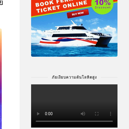
์
ภัยเงียบความดันโลหิตสูง