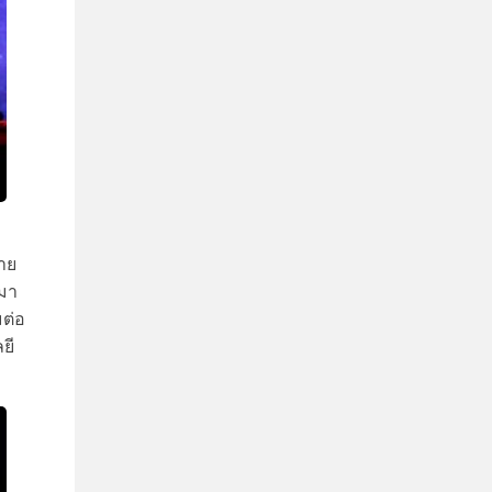
าย
มา
มต่อ
ยี