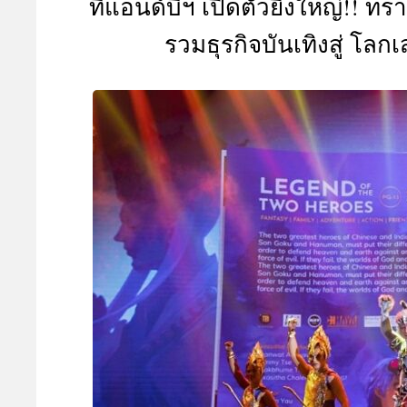
ทีแอนด์บีฯ เปิดตัวยิ่งใหญ่!! ทร
A
รวมธุรกิจบันเทิงสู่ โลก