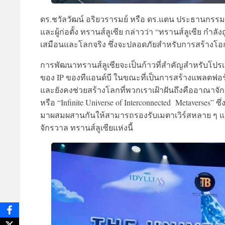
ดร.ชวัลวัฒน์ อริยวรารมย์
หรือ ดร.แตน ประธานกรรมการ
และผู้ก่อตั้ง ทรานส์ลูเซีย
กล่าวว่า “
ทรานส์ลูเซีย
กำลัง
เสมือนและโลกจริง ซึ่งจะปลอดภัยสำหรับการสร้างโอกาส
การพัฒนาทรานส์ลูเซียจะเป็นก้าวที่สำคัญสำหรับโปรเ
ของ IP ของทีแอนด์บี ในขณะที่เป็นการสร้างแพลตฟอร์มซ
และยังคงช่วยสร้างโลกที่พวกเราเฝ้าฝันถึง
คืออาณาจักร
หรือ
“Infinite Universe of Interconnected Metaverses”
ซึ
มาผสมผสานกันให้สามารถรองรับเมตาเวิร์สหลาย ๆ แห่ง
จักรวาล ทรานส์ลูเซียแห่งนี้