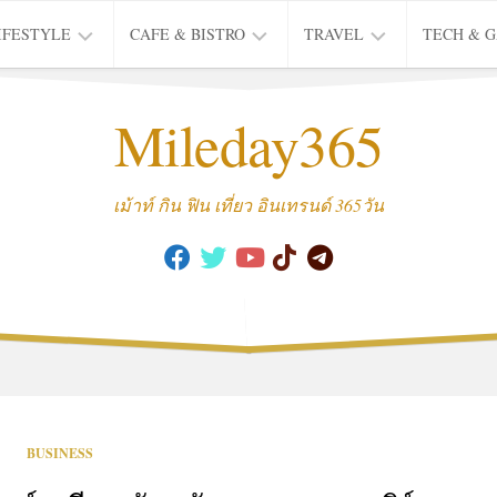
IFESTYLE
CAFE & BISTRO
TRAVEL
TECH & 
IFE
BISTRO
TIEW
Mileday365
HEALTH
THAI
CAFE
HOTEL
INTER
REVIEW
TRIP
เม้าท์ กิน ฟิน เที่ยว อินเทรนด์ 365วัน
MUSIC
&
ARTS
CULTURE
FASHION
&
BEAUTY
MOVIE
BUSINESS
&
SERIES