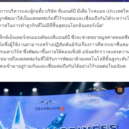
บริหารและผู้ก่อตั้ง บริษัท ทีแอนด์บี มีเดีย โกลบอล (ประเทศไท
ถูกพัฒนาให้เป็นแพลตฟอร์มที่ไร้รอยต่อและเชื่อมถึงกันได้ระหว่าง
ในการทำธุรกิจที่ไม่มีที่สิ้นสุดบนโลกอินเทอร์เน็ต”
จ็กต์เอ็นเตอร์เทนเมนต์ของ
ทีแอนด์บี ซึ่งจะช่วยขยายมูลค่าตลอดชี
ึ่งผู้ใช้งานสามารถสร้างปฏิสัมพันธ์กับเรื่องราวที่พวกเขาชื่นชอ
เมตาเวิร์ส ซึ่งพัฒนาขึ้นภายใต้คอนเซ็ปต์
อนันตจักรวาลแห่งควา
่งหมายถึงแพลตฟอร์มที่ได้รับการพัฒนาด้วยเทคโนโลยีขั้นสูงระดั
เข้ามาอยู่ร่วมกันและเชื่อมต่อถึงกันได้อย่างไร้รอยต่อในอนันต