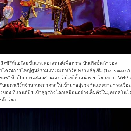
้ผลิตซีรีส์แอนิเมชั่นและคอนเทนต์เพื่อความบันเทิงชั้นนำของ
ัวโครงการใหญ่ศูนย์รวมแห่งเมตาเวิร์ส
ทรานส์ลูเซีย
(Translucia)
ภ
erses”
ซึ่งเป็นการผสมผสานเทคโนโลยีล้ำหน้าของโลกอย่าง Web3 
งรับเมตาเวิร์สจำนวนมหาศาลให้เข้ามาอยู่ร่วมกันและสามารถเชื่อ
ิงของ ทีแ
อนด์บีฯ
เข้าสู่ธุรกิจโลกเสมือนอย่างเต็มตัวในยุคเทคโนโล
ระดับโลก