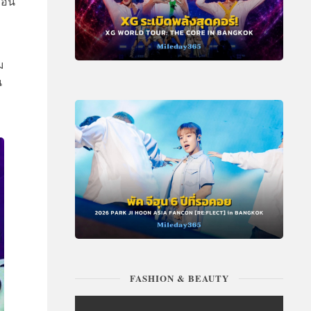
มือน
ง
ม
น
FASHION & BEAUTY