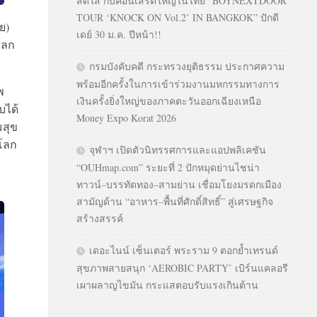
สดใส กับคอนเสิร์ตใหญ่ในไทย “BOYNEXTDOOR
TOUR ‘KNOCK ON Vol.2’ IN BANGKOK” ปักดี
ย)
เดย์ 30 ม.ค. ปีหน้า!!
โลก
กรมบังคับคดี กระทรวงยุติธรรม ประกาศความ
พร้อมอีกครั้งในการเข้าร่วมงานมหกรรมทางการ
พ
เงินครั้งยิ่งใหญ่ของภาคตะวันออกเฉียงเหนือ
บได้
Money Expo Korat 2026
มสุข
บโลก
จุฬาฯ เปิดตัวนิทรรศการและแอปพลิเคชัน
“OUHmap.com” ระยะที่ 2 ปักหมุดย่านไชน่า
ทาวน์–บรรทัดทอง–สามย่าน เชื่อมโยงมรดกเมือง
สามัญด้าน “อาหาร–พื้นที่ศักดิ์สิทธิ์” สู่เศรษฐกิจ
สร้างสรรค์
เดอะไนน์ เซ็นเตอร์ พระราม 9 ตอกย้ำเทรนด์
สุขภาพสายสนุก ‘AEROBIC PARTY’ เบิร์นแคลอรี
เผาผลาญไขมัน กระแสตอบรับแรงเกินต้าน