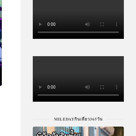
MILEDAYกินเที่ยว365วัน