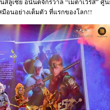
านส์ลูเซีย อนันตจักรวาล “เมตาเวิร์ส” ศูนย
CTIVITIES
เสมือนอย่างเต็มตัว ที่แรกของโลก!!
&
EVENT
DEAL