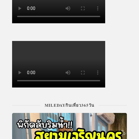
MILEDAYกินเที่ยว365วัน