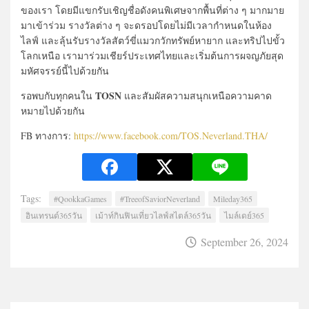
ของเรา โดยมีแขกรับเชิญชื่อดังคนพิเศษจากพื้นที่ต่าง ๆ มากมาย
มาเข้าร่วม รางวัลต่าง ๆ จะดรอปโดยไม่มีเวลากำหนดในห้อง
ไลฟ์ และลุ้นรับรางวัลสัตว์ขี่แมวกวักทรัพย์หายาก และทริปไปขั้ว
โลกเหนือ เรามาร่วมเชียร์ประเทศไทยและเริ่มต้นการผจญภัยสุด
มหัศจรรย์นี้ไปด้วยกัน
TOSN
รอพบกับทุกคนใน
และสัมผัสความสนุกเหนือความคาด
หมายไปด้วยกัน
FB ทางการ:
https://www.facebook.com/TOS.Neverland.THA/
Tags:
#QookkaGames
#TreeofSaviorNeverland
Mileday365
อินเทรนด์365วัน
เม้าท์กินฟินเที่ยวไลฟ์สไตล์365วัน
ไมล์เดย์365
September 26, 2024