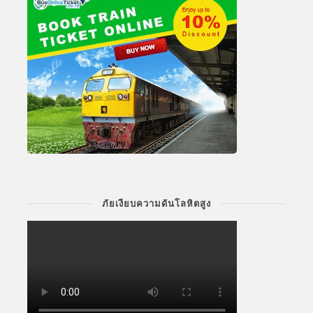
ภัยเงียบความดันโลหิตสูง