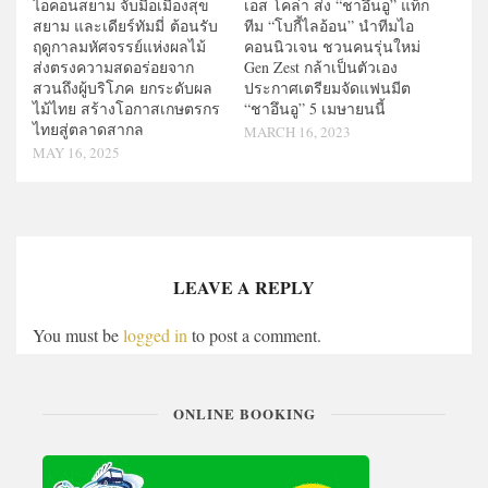
เอส โคล่า ส่ง “ชาอึนอู” แท็ก
ไอคอนสยาม จับมือเมืองสุข
ทีม “โบกี้ไลอ้อน” นำทีมไอ
สยาม และเดียร์ทัมมี่ ต้อนรับ
คอนนิวเจน ชวนคนรุ่นใหม่
ฤดูกาลมหัศจรรย์แห่งผลไม้
Gen Zest กล้าเป็นตัวเอง
ส่งตรงความสดอร่อยจาก
ประกาศเตรียมจัดแฟนมีต
สวนถึงผู้บริโภค ยกระดับผล
“ชาอึนอู” 5 เมษายนนี้
ไม้ไทย สร้างโอกาสเกษตรกร
ไทยสู่ตลาดสากล
MARCH 16, 2023
MAY 16, 2025
LEAVE A REPLY
You must be
logged in
to post a comment.
ONLINE BOOKING