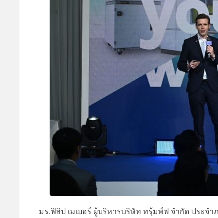
มร.ฟิลิป เมเยอร์ ผู้บริหารบริษัท ทรุ้มพ์ฟ จำกัด ประจำภ