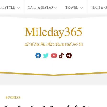
IFESTYLE
CAFE & BISTRO
TRAVEL
TECH & 
IFE
BISTRO
TIEW
Mileday365
HEALTH
THAI
CAFE
HOTEL
INTER
REVIEW
TRIP
เม้าท์ กิน ฟิน เที่ยว อินเทรนด์ 365วัน
MUSIC
&
ARTS
CULTURE
FASHION
&
BEAUTY
MOVIE
BUSINESS
&
SERIES