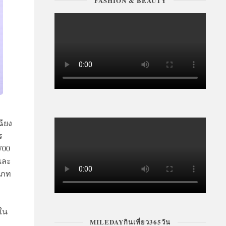
FASHION & BEAUTY
ฉียง
ร
700
และ
เภท
ใน
MILEDAYกินเที่ยว365วัน