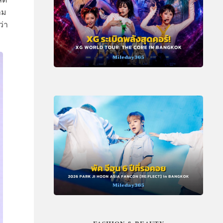
าม
ว่า