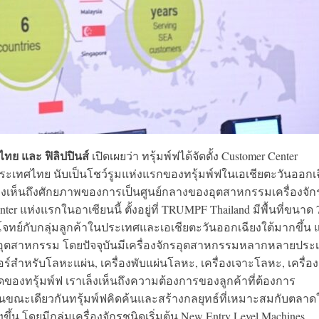
ศไทย และ ฟิลิปปินส์
เปิดเผยว่า ทรุ้มพ์ฟได้จัดตั้ง Customer Center
่ประเทศไทย นับเป็นโชว์รูมแห่งแรกของทรุ้มพ์ฟในเอเชียตะวันออกเ
กมองเห็นถึงศักยภาพของการเป็นศูนย์กลางของอุตสาหกรรมเครื่องจัก
ter แห่งแรกในอาเซียนนี้ ตั้งอยู่ที่ TRUMPF Thailand มีพื้นที่ขนาด 
จทย์กับกลุ่มลูกค้าในประเทศและเอเชียตะวันออกเฉียงใต้มากขึ้น 
ุตสาหกรรม โดยปัจจุบันมีเครื่องจักรอุตสาหกรรมหลากหลายประ
ลเซอร์สำหรับโลหะแผ่น, เครื่องพับแผ่นโลหะ, เครื่องเจาะโลหะ, เครื่อง
คิดของทรุ้มพ์ฟ เราเล็งเห็นถึงความต้องการของลูกค้าที่ต้องการ
่ในขณะเดียวกันทรุ้มพ์ฟคิดค้นและสร้างกลยุทธ์ที่เหมาะสมกับตลาด
ึ้น โดยมีกลุ่มเครื่องจักรชนิดเริ่มต้น New Entry Level Machines