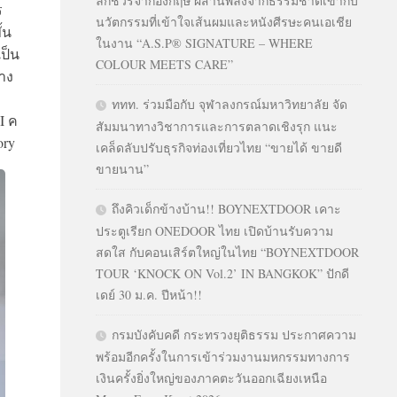
ลักชัวรีจากอังกฤษ ผสานพลังจากธรรมชาติเข้ากับ
ร
นวัตกรรมที่เข้าใจเส้นผมและหนังศีรษะคนเอเชีย
้น
ในงาน “A.S.P® SIGNATURE – WHERE
เป็น
COLOUR MEETS CARE”
้าง
ททท. ร่วมมือกับ จุฬาลงกรณ์มหาวิทยาลัย จัด
I
ค
สัมมนาทางวิชาการและการตลาดเชิงรุก แนะ
ory
เคล็ดลับปรับธุรกิจท่องเที่ยวไทย “ขายได้ ขายดี
ขายนาน”
ถึงคิวเด็กข้างบ้าน!! BOYNEXTDOOR เคาะ
ประตูเรียก ONEDOOR ไทย เปิดบ้านรับความ
สดใส กับคอนเสิร์ตใหญ่ในไทย “BOYNEXTDOOR
TOUR ‘KNOCK ON Vol.2’ IN BANGKOK” ปักดี
เดย์ 30 ม.ค. ปีหน้า!!
กรมบังคับคดี กระทรวงยุติธรรม ประกาศความ
พร้อมอีกครั้งในการเข้าร่วมงานมหกรรมทางการ
เงินครั้งยิ่งใหญ่ของภาคตะวันออกเฉียงเหนือ