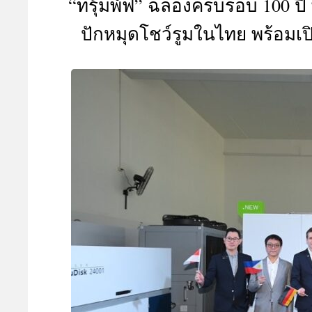
“ทรุ้มพ์ฟ” ฉลองครบรอบ 100 ปี
A
ปักหมุดโชว์รูมในไทย พร้อมเปิ