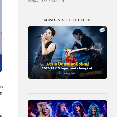
Money Expo Korat 2026
MUSIC & ARTS CULTURE
าร
ตาม
ิต