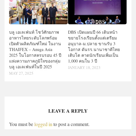
บลู เอเลเฟ่นท์ โชว์ศักยภาพ
DBS เปิดแผนปี 66 เดินหน้า
อาหารไทยระดับโลกพร้อม
ขยายโรงเรียนตั้งแต่เตรียม
เปิดตัวผลิตภัณฑ์ใหม่ ในงาน
อนุบาล-ม.ปลาย ขานรับ 3
THAIFEX – Anuga Asia
โอกาส ดันรร.นานาชาติไทย
2025 ในโอกาสครบรอบ 45 ปี
เติบโต คาดนักเรียนเพิ่มเป็น
แห่งความภาคภูมิใจของกลุ่ม
1,000 คนใน 3 ปี
บลู เอเลเฟ่นท์ในปี 2025
JANUARY 18, 2023
MAY 27, 2025
LEAVE A REPLY
You must be
logged in
to post a comment.