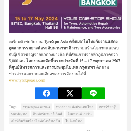
TyreXpo Asia ครั้งแรกในไทยกับงานแสดง
เตรียมตัวพบกับงาน
อุตสาหกรรมยางล้อระดับนานาชาติ
มาร่วมสร้างโอกาสและพบ
กับผู้เชี่ยวชาญจากแวดวงยางล้อ ที่มีศักยภาพจากทั่วภูมิภาคกว่า
โดยงานจะจัดขึ้นระหว่างวันที่ 15 – 17 พฤษภาคม 2567
5,000 คน
ที่ศูนย์นิทรรศการและการประชุมไบเทค กรุงเทพฯ
ติดตาม
ข่าวสารและรายละเอียดของการจัดงานได้ที่
www.tyrexpoasia.com
Tags:
#TyreXpoAsia2024
#การยางแห่งประเทศไทย
#ทาร์ซัสกรุ๊ป
Mileday365
อินฟอร์มามาร์เก็ตส์
อินเทรนด์365วัน
เม้าท์กินฟินเที่ยวไลฟ์สไตล์365วัน
ไมล์เดย์365