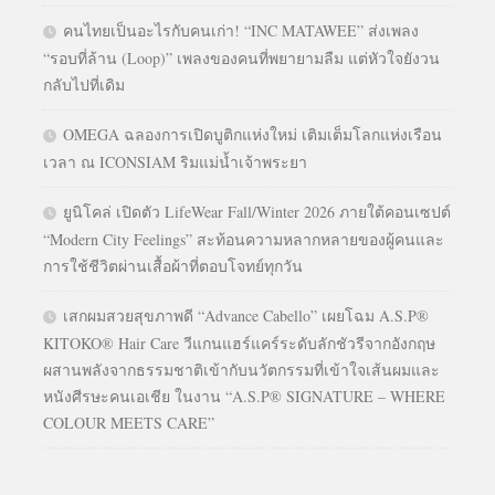
คนไทยเป็นอะไรกับคนเก่า! “INC MATAWEE” ส่งเพลง
“รอบที่ล้าน (Loop)” เพลงของคนที่พยายามลืม แต่หัวใจยังวน
กลับไปที่เดิม
OMEGA ฉลองการเปิดบูติกแห่งใหม่ เติมเต็มโลกแห่งเรือน
เวลา ณ ICONSIAM ริมแม่น้ำเจ้าพระยา
ยูนิโคล่ เปิดตัว LifeWear Fall/Winter 2026 ภายใต้คอนเซปต์
“Modern City Feelings” สะท้อนความหลากหลายของผู้คนและ
การใช้ชีวิตผ่านเสื้อผ้าที่ตอบโจทย์ทุกวัน
เสกผมสวยสุขภาพดี “Advance Cabello” เผยโฉม A.S.P®
KITOKO® Hair Care วีแกนแฮร์แคร์ระดับลักชัวรีจากอังกฤษ
ผสานพลังจากธรรมชาติเข้ากับนวัตกรรมที่เข้าใจเส้นผมและ
หนังศีรษะคนเอเชีย ในงาน “A.S.P® SIGNATURE – WHERE
COLOUR MEETS CARE”