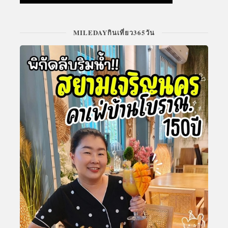
MILEDAYกินเที่ยว365วัน