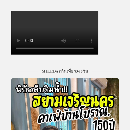
MILEDAYกินเที่ยว365วัน