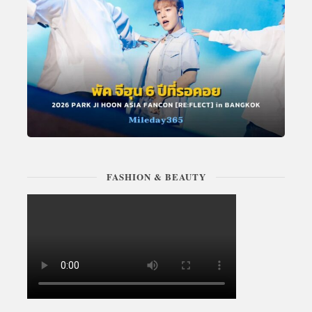
FASHION & BEAUTY