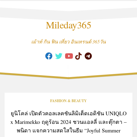
Skip
to
content
Mileday365
เม้าท์ กิน ฟิน เที่ยว อินเทรนด์ 365วัน
FASHION & BEAUTY
ยูนิโคล่ เปิดตัวคอลเลคชันลิมิเต็ดเอดิชัน UNIQLO
x Marimekko ฤดูร้อน 2024 ชวนแอลลี่ และตุ๊กตา –
พนิดา แจกความสดใสในธีม “Joyful Summer