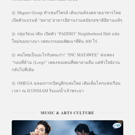
Maguro Group ทำเซอร์ไพรส์ เดินเกมส์ลงตลาดอาหารไทย
เปิดตัวแบรนด์ “หลาย”อาหารอีสานร่วมสมัยรสชาติอีสานแท้ๆ
กลุ่มวัธนเวคิน เปิดตัว “PADDIO” Neighborhood Hub แห่ง
ใหม่ของบางนา เฟสแรกแผนพัฒนาที่ดิน 400 ไร่
คนไทยเป็นอะไรกับคนเก่า! “INC MATAWEE” ส่งเพลง
“รอบที่ล้าน (Loop)” เพลงของคนที่พยายามลืม แต่หัวใจยังวน
กลับไปที่เดิม
OMEGA ฉลองการเปิดบูติกแห่งใหม่ เติมเต็มโลกแห่งเรือน
เวลา ณ ICONSIAM ริมแม่น้ำเจ้าพระยา
MUSIC & ARTS CULTURE