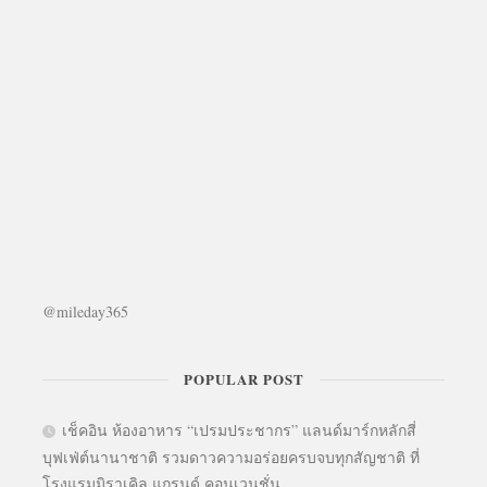
@mileday365
POPULAR POST
เช็คอิน ห้องอาหาร “เปรมประชากร” แลนด์มาร์กหลักสี่
บุฟเฟ่ต์นานาชาติ รวมดาวความอร่อยครบจบทุกสัญชาติ ที่
โรงแรมมิราเคิล แกรนด์ คอนเวนชั่น