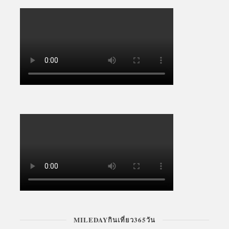
MILEDAYกินเที่ยว365วัน