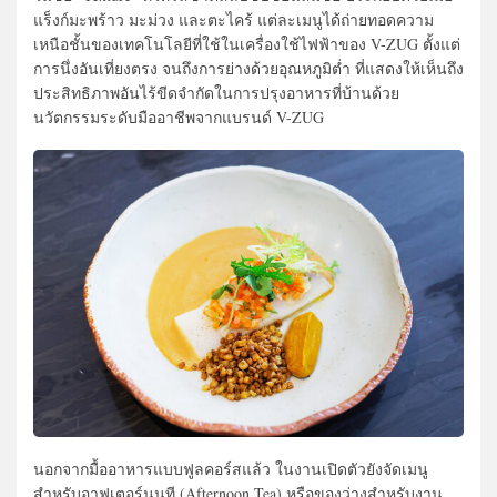
แร็งก์มะพร้าว มะม่วง และตะไคร้ แต่ละเมนูได้ถ่ายทอดความ
เหนือชั้นของเทคโนโลยีที่ใช้ในเครื่องใช้ไฟฟ้าของ V-ZUG ตั้งแต่
การนึ่งอันเที่ยงตรง จนถึงการย่างด้วยอุณหภูมิต่ำ ที่แสดงให้เห็นถึง
ประสิทธิภาพอันไร้ขีดจำกัดในการปรุงอาหารที่บ้านด้วย
นวัตกรรมระดับมืออาชีพจากแบรนด์ V-ZUG
นอกจากมื้ออาหารแบบฟูลคอร์สแล้ว ในงานเปิดตัวยังจัดเมนู
สำหรับอาฟเตอร์นูนที (Afternoon Tea) หรือของว่างสำหรับงาน