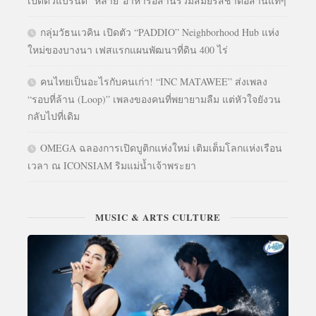
เปิดตัวแบรนด์ “หลาย”อาหารอีสานร่วมสมัยรสชาติอีสานแท้ๆ
กลุ่มวัธนเวคิน เปิดตัว “PADDIO” Neighborhood Hub แห่ง
ใหม่ของบางนา เฟสแรกแผนพัฒนาที่ดิน 400 ไร่
คนไทยเป็นอะไรกับคนเก่า! “INC MATAWEE” ส่งเพลง
“รอบที่ล้าน (Loop)” เพลงของคนที่พยายามลืม แต่หัวใจยังวน
กลับไปที่เดิม
OMEGA ฉลองการเปิดบูติกแห่งใหม่ เติมเต็มโลกแห่งเรือน
เวลา ณ ICONSIAM ริมแม่น้ำเจ้าพระยา
MUSIC & ARTS CULTURE