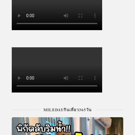
MILEDAYกินเที่ยว365วัน