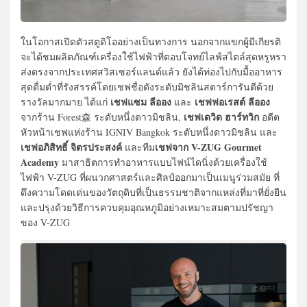
ในโอกาสเปิดตัวสตูดิโออย่างเป็นทางการ นอกจากแขกผู้มีเกียรติ
จะได้ชมผลิตภัณฑ์เครื่องใช้ไฟฟ้าที่ตอบโจทย์ไลฟ์สไตล์สุดหรูหรา
ส่งตรงจากประเทศสวิสเซอร์แลนด์แล้ว ยังได้ท่องไปกับมื้ออาหาร
สุดดื่มด่ำที่รังสรรค์โดยเชฟชื่อดังระดับมิชลินสตาร์การันตีด้วย
เชฟแซม ลีออง
เชฟฟอเรสต์ ลีออง
รางวัลมากมาย ได้แก่
และ
เชฟเดวิด ฮาร์ทวิก
จากร้าน Forest森 ระดับหนึ่งดาวมิชลิน,
อดีต
หัวหน้าเชฟแห่งร้าน IGNIV Bangkok ระดับหนึ่งดาวมิชลิน และ
เชฟอภิสิทธิ์ จิตรประสงค์
เชฟจาก V-ZUG Gourmet
และทีม
Academy
มาสาธิตการทำอาหารแบบไฟน์ไดนิ่งด้วยเครื่องใช้
ไฟฟ้า V-ZUG ที่ผนวกศาสตร์และศิลป์ออกมาเป็นเมนูร่วมสมัย ที่
ดึงความโดดเด่นของวัตถุดิบที่เป็นธรรมชาติจากแหล่งที่มาที่ยั่งยืน
และปรุงด้วยวิธีการควบคุมอุณหภูมิอย่างเหมาะสมตามปรัชญา
ของ V-ZUG