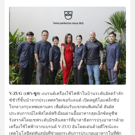
V-ZUG (เฟา-ซูก)
แบรนด์เครื่องใช้ไฟฟ้าในบ้านระดับอัลตร้าลัก
ซ์ชัวรี่ชั้นนำจากประเทศสวิตเซอร์แลนด์ เปิดสตูดิโอแฟล็กชิป
ใจกลางกรุงเทพมหานคร เพื่อต้อนรับแขกคนพิเศษได้ สัมผัส
ประสบการณ์ไลฟ์สไตล์พรีเมียมผ่านมื้ออาหารสุดเอ็กซ์คลูซีฟ
รังสรรค์โดยเชฟระดับมิชลินสตาร์ที่มาสาธิตการปรุงอาหารด้วย
เครื่องใช้ไฟฟ้าจากแบรนด์ V-ZUG อันโดดเด่นด้วยดีไซน์และ
เทคโนโลยีสุดทันสมัยที่ช่วยยกระดับการประกอบอาหารในที่พัก