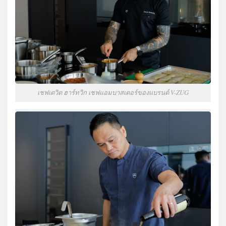
เชฟเดวิด ฮาร์ทวิก เชฟแอมบาสเดอร์ของแบรนด์ V-ZUG