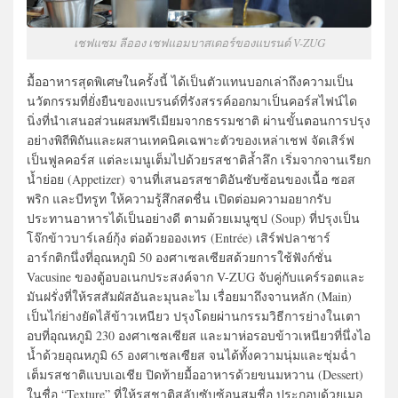
เชฟแซม ลีออง เชฟแอมบาสเดอร์ของแบรนด์ V-ZUG
มื้ออาหารสุดพิเศษในครั้งนี้ ได้เป็นตัวแทนบอกเล่าถึงความเป็น
นวัตกรรมที่ยั่งยืนของแบรนด์ที่รังสรรค์ออกมาเป็นคอร์สไฟน์ได
นิ่งที่นำเสนอส่วนผสมพรีเมียมจากธรรมชาติ ผ่านขั้นตอนการปรุง
อย่างพิถีพิถันและผสานเทคนิคเฉพาะตัวของเหล่าเชฟ จัดเสิร์ฟ
เป็นฟูลคอร์ส แต่ละเมนูเต็มไปด้วยรสชาติล้ำลึก เริ่มจากจานเรียก
น้ำย่อย (Appetizer) จานที่เสนอรสชาติอันซับซ้อนของเนื้อ ซอส
พริก และบีทรูท ให้ความรู้สึกสดชื่น เปิดต่อมความอยากรับ
ประทานอาหารได้เป็นอย่างดี ตามด้วยเมนูซุป (Soup) ที่ปรุงเป็น
โจ๊กข้าวบาร์เลย์กุ้ง ต่อด้วยอองเทร (Entrée) เสิร์ฟปลาชาร์
อาร์กติกนึ่งที่อุณหภูมิ 50 องศาเซลเซียสด้วยการใช้ฟังก์ชั่น
Vacusine ของตู้อบอเนกประสงค์จาก V-ZUG จับคู่กับแคร์รอตและ
มันฝรั่งที่ให้รสสัมผัสอันละมุนละไม เรื่อยมาถึงจานหลัก (Main)
เป็นไก่ย่างยัดไส้ข้าวเหนียว ปรุงโดยผ่านกรรมวิธีการย่างในเตา
อบที่อุณหภูมิ 230 องศาเซลเซียส และมาห่อรอบข้าวเหนียวที่นึ่งไอ
น้ำด้วยอุณหภูมิ 65 องศาเซลเซียส จนได้ทั้งความนุ่มและชุ่มฉ่ำ
เต็มรสชาติแบบเอเชีย ปิดท้ายมื้ออาหารด้วยขนมหวาน (Dessert)
ในชื่อ “Texture” ที่ให้รสชาติสลับซับซ้อนสมชื่อ ประกอบด้วยเมอ