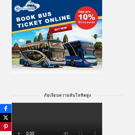
ภัยเงียบความดันโลหิตสูง