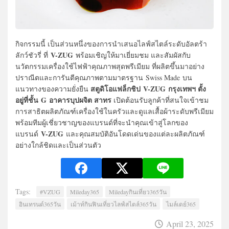
กิจกรรมนี้ เป็นส่วนหนึ่งของการนำเสนอไลฟ์
สไตล์ระดับอัลตร้า
V-ZUG
ลักว์ชัวรี่ ที่
พร้อมเชิญให้มาเยี่ยมชม และสัมผัสกับ
นวัตกรรมเครื่องใช้
ไฟฟ้าคุณภาพสุดพรีเมียม ที่ผลิตขึ้นมาอย่าง
ปราณี
ตและการันตีคุณภาพตามมาตรฐาน
Swiss Made
บน
สตูดิโอแฟล็กชิป
V-ZUG
กรุงเทพฯ ตั้ง
แนวทางของความยั่งยืน
อยู่ที่ชั้น
G
อาคารบุปผจิต สาทร
เปิดต้อนรับลูกค้าที่สนใจเข้
าชม
การสาธิตผลิตภัณฑ์เครื่องใช้
ในครัวและดูแลเสื้อผ้าระดับพรี
เมียม
พร้อมทีมผู้เชี่ยวชาญของแบรนด์
ที่จะนำคุณเข้าสู่โลกของ
V-ZUG
แบรนด์
และคุณสมบัติอันโดดเด่นของแต่
ละผลิตภัณฑ์
อย่างใกล้ชิดและเป็
นส่วนตัว
Tags:
#VZUG
Mileday365
Miledayกินเที่ยว365วัน
อินเทรนด์365วัน
เม้าท์กินฟินเที่ยวไลฟ์สไตล์365วัน
ไมล์เดย์365
April 23, 2025