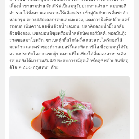
เลี้ยงน้ำชายามบ่าย จัดเสิร์ฟเป็นเมนูรับประทานง่าย ๆ แบบพอดี
คำ รวมไว้ทั้งคาวและหวานให้เลือกสรร เข้าคู่กันกับการดื่มชาดำ
หอมกรุ่น อย่างสลัดเคลกรอบและมะม่วง, แตงกวานึ่งท็อปด้วยแคร์
รอตบด เพิ่มความสดชื่นด้วยน้ำเลมอน, ปลาค็อดอบน้ำผึ้งแกล้ม
ด้วยขิงดอง, แซลมอนมิซุยพร้อมน้ำสลัดบัตเตอร์มิลค์, ทอดมันกุ้ง
ราดซอสมาโยพริก, ซาเบล่คุ้กกี้สไตล์ฝรั่งเศสรสตะไคร้สอดไส้
มะพร้าว และครัวซองต์ราสเบอร์รี่และพิสตาชิโอ ซึ่งทุกเมนูได้รับ
ความประทับใจจากแขกผู้ร่วมงานที่ไม่เพียงได้ลิ้มลองอาหารเลิศ
รส แต่ยังได้มาร่วมสัมผัสประสบการณ์สุดเอ็กซ์คลูซีฟด้วยกันที่สตู
ดิโอ V-ZUG กรุงเทพฯ ด้วย