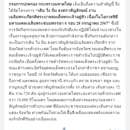
กรมการปกครอง กระทรวงมหาดไทย
เล็งเห็นถึงความสำคัญนี้ จึง
“เดิน วิ่ง ปั่น ธงตราสัญลักษณ์ งาน
ได้จัดโครงการ
เฉลิมพระเกียรติพระบาทสมเด็จพระเจ้าอยู่หัว เนื่องในโอกาสพิธี
มหามงคลเฉลิมพระชนมพรรษา 6 รอบ 28 กรกฎาคม 2567”
ซึ่งมี
การจัดกิจกรรมแสดงความจงรักภักดีและปฏิบัติโดยนำแนวทางใน
เรื่องการดูแลสุขภาพ ด้วยการออกกำลังกาย ซึ่งกิจกรรมดังกล่าว
จะเป็นการเดิน วิ่ง ปั่น ธงตราสัญลักษณ์เฉลิมพระเกียรติฯ จาก
จังหวัดต่างๆทั่วประเทศ โดยเริ่มต้นจากจังหวัดชายแดนที่พระบาท
สมเด็จพระเจ้าอยู่หัวได้เคยเสด็จพระราชดำเนินไปปฏิบัติพระราช
กรณียกิจ เมื่อครั้งพระราชดำรัสพระบาทสมเด็จพระเจ้าอยู่หัว ใน
ขณะดำรงพระอิสริยยศสมเด็จพระบรมโอรสาธิราชฯ สยามมกุฎ
ราชกุมาร โดยมี 10 จังหวัดต้นทาง ได้แก่ แม่ฮ่องสอน เชียงราย
บึงกาฬ นครพนม อุบลราชธานี สระแก้ว ตราด สงขลา สตูล และ
กาญจนบุรี นำธงตราสัญลักษณ์จากทั้ง 10 เส้นทาง เส้นทางละ 72
คัน รวม 720 คัน มุ่งสู่กระทรวงมหาดไทยระยะทางรวมทั่วประเทศ
กว่า 10,000 กิโลเมตร โดยตลอดการเดินทางของขบวนธงตรา
สัญลักษณ์จากทั่วประเทศ พี่น้องประชาชนของแต่ละเส้นทาง ของ
แต่ละจังหวัด ต่างพร้อมใจสวมใส่เสื้อสีเหลืองแสดงพลังแห่งความ
จงรักภักดีกันอย่างเนืองแน่น