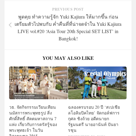
PREVIOUS POST
พูดคุย ทำความรู้จัก Yuki Kajiura ให้มากขึ้น ก่อน
เตรียมตัวไปพบกับ ค่ำคืนที่ที่น่าจดจำใน Yuki Kajiura
LIVE vol.#20 ‘Asia Tour 20th Special SET LIST’ in
Bangkok!
YOU MAY ALSO LIKE
วธ. จัดกิจกรรมเวียนเทียน
ฉลองครบรอบ 20 ปี ‘สเปเชีย
นมัสการพระพุทธรูป สิ่ง
ลโอลิมปิคไทย’ จัดกอล์ฟการ
ศักดิ์สิทธิ์ สัตตมหาสถาน 7
กุศล ชิงถ้วย อดีตนายก
แห่ง เกี่ยวกับการตรัสรู้ของ
รัฐมนตรี นายอานันท์ ปันยา
พระพุทธเจ้า ในวัน
รชุน
วิสาขบูชา 2565