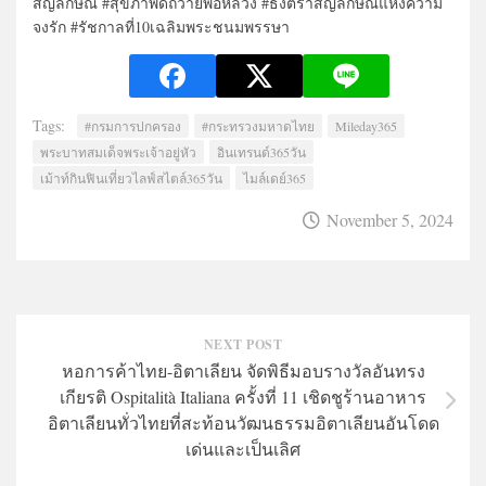
สัญลักษณ์ #สุขภาพดีถวายพ่อหลวง #ธงตราสัญลักษณ์แห่งความ
จงรัก #รัชกาลที่10เฉลิมพระชนมพรรษา
Tags:
#กรมการปกครอง
#กระทรวงมหาดไทย
Mileday365
พระบาทสมเด็จพระเจ้าอยู่หัว
อินเทรนด์365วัน
เม้าท์กินฟินเที่ยวไลฟ์สไตล์365วัน
ไมล์เดย์365
November 5, 2024
NEXT POST
หอการค้าไทย-อิตาเลียน จัดพิธีมอบรางวัลอันทรง
เกียรติ Ospitalità Italiana ครั้งที่ 11 เชิดชูร้านอาหาร
อิตาเลียนทั่วไทยที่สะท้อนวัฒนธรรมอิตาเลียนอันโดด
เด่นและเป็นเลิศ