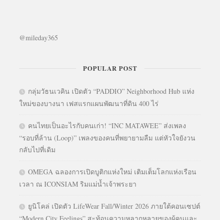
@mileday365
POPULAR POST
กลุ่มวัธนเวคิน เปิดตัว “PADDIO” Neighborhood Hub แห่ง
ใหม่ของบางนา เฟสแรกแผนพัฒนาที่ดิน 400 ไร่
คนไทยเป็นอะไรกับคนเก่า! “INC MATAWEE” ส่งเพลง
“รอบที่ล้าน (Loop)” เพลงของคนที่พยายามลืม แต่หัวใจยังวน
กลับไปที่เดิม
OMEGA ฉลองการเปิดบูติกแห่งใหม่ เติมเต็มโลกแห่งเรือน
เวลา ณ ICONSIAM ริมแม่น้ำเจ้าพระยา
ยูนิโคล่ เปิดตัว LifeWear Fall/Winter 2026 ภายใต้คอนเซปต์
“Modern City Feelings” สะท้อนความหลากหลายของผู้คนและ