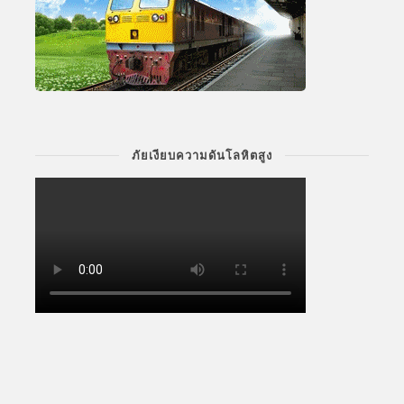
ภัยเงียบความดันโลหิตสูง