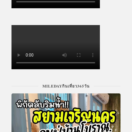
MILEDAYกินเที่ยว365วัน