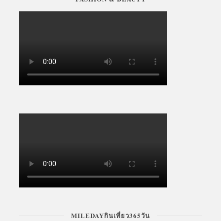
MILEDAYกินเที่ยว365วัน