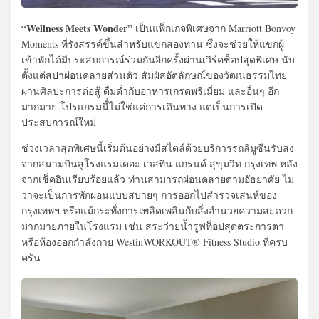
“Wellness Meets Wonder”
เป็นแพ็กเกจพิเศษจาก Marriott Bonvoy
Moments ที่รังสรรค์ขึ้นสำหรับแขกสองท่าน ซึ่งจะช่วยให้แขกผู้
เข้าพักได้มีประสบการณ์ร่วมกันอีกครั้งผ่านเวิร์คช็อปสุดพิเศษ นับ
ตั้งแต่สปาผ่อนคลายส่วนตัว สัมผัสอัตลักษณ์ของวัฒนธรรมไทย
ผ่านศิลปะการต่อสู้ ดื่มด่ำกับอาหารเกรดพรีเมี่ยม และอื่นๆ อีก
มากมาย โปรแกรมนี้่ไม่ใช่แค่การเดินทาง แต่เป็นการเปิด
ประสบการณ์ใหม่
ช่วงเวลาสุดพิเศษนี้เริ่มต้นอย่างมีสไตล์ด้วยบริการรถลิมูซีนรับส่ง
จากสนามบินสู่โรงแรมเดอะ เวสทิน แกรนด์ สุขุมวิท กรุงเทพ หลัง
จากเช็คอินเรียบร้อยแล้ว ท่านสามารถผ่อนคลายตามอัธยาศัย ไม่
ว่าจะเป็นการพักผ่อนแบบสบายๆ การออกไปสำรวจเสน่ห์ของ
กรุงเทพฯ หรือแม้กระทั่งการเพลิดเพลินกับสิ่งอำนวยความสะดวก
มากมายภายในโรงแรม เช่น สระว่ายน้ำรูฟท็อปสุดตระการตา
หรือห้องออกกำลังกาย WestinWORKOUT® Fitness Studio ที่ครบ
ครัน