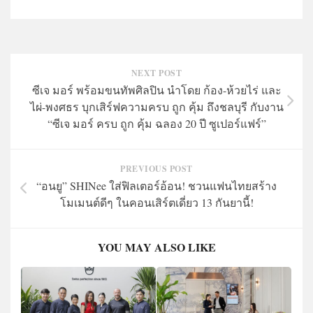
NEXT POST
ซีเจ มอร์ พร้อมขนทัพศิลปิน นำโดย ก้อง-ห้วยไร่ และ
ไผ่-พงศธร บุกเสิร์ฟความครบ ถูก คุ้ม ถึงชลบุรี กับงาน
“ซีเจ มอร์ ครบ ถูก คุ้ม ฉลอง 20 ปี ซูเปอร์แฟร์”
PREVIOUS POST
“อนยู” SHINee ใส่ฟิลเตอร์อ้อน! ชวนแฟนไทยสร้าง
โมเมนต์ดีๆ ในคอนเสิร์ตเดี่ยว 13 กันยานี้!
YOU MAY ALSO LIKE