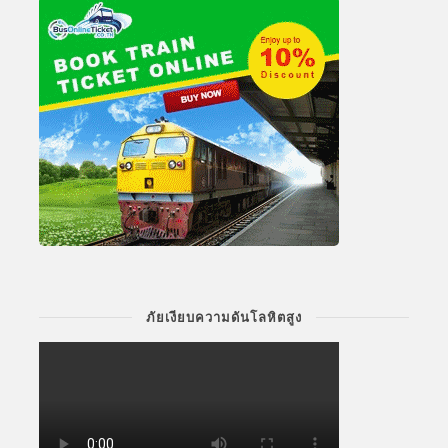
ภัยเงียบความดันโลหิตสูง