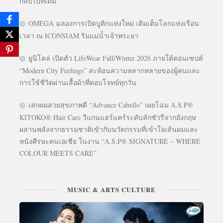
กลับไปที่เดิม
OMEGA ฉลองการเปิดบูติกแห่งใหม่ เติมเต็มโลกแห่งเรือน
เวลา ณ ICONSIAM ริมแม่น้ำเจ้าพระยา
ยูนิโคล่ เปิดตัว LifeWear Fall/Winter 2026 ภายใต้คอนเซปต์
“Modern City Feelings” สะท้อนความหลากหลายของผู้คนและ
การใช้ชีวิตผ่านเสื้อผ้าที่ตอบโจทย์ทุกวัน
เสกผมสวยสุขภาพดี “Advance Cabello” เผยโฉม A.S.P®
KITOKO® Hair Care วีแกนแฮร์แคร์ระดับลักชัวรีจากอังกฤษ
ผสานพลังจากธรรมชาติเข้ากับนวัตกรรมที่เข้าใจเส้นผมและ
หนังศีรษะคนเอเชีย ในงาน “A.S.P® SIGNATURE – WHERE
COLOUR MEETS CARE”
MUSIC & ARTS CULTURE