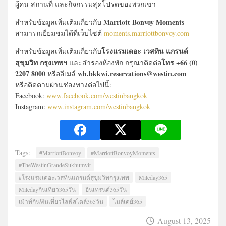
ผู้คน สถานที่ และกิจกรรมสุดโปรดของพวกเขา
Marriott Bonvoy Moments
สำหรับข้อมูลเพิ่มเติมเกี่ยวกับ
สามารถเยี่ยมชมได้ที่เว็บไซต์
moments.marriottbonvoy.com
โรงแรมเดอะ เวสทิน แกรนด์
สำหรับข้อมูลเพิ่มเติมเกี่ยวกับ
สุขุมวิท กรุงเทพฯ
โทร +66 (0)
และสำรองห้องพัก กรุณาติดต่อ
2207 8000
wh.bkkwi.reservations@westin.com
หรืออีเมล์
หรือติดตามผ่านช่องทางต่อไปนี้:
Facebook:
www.facebook.com/westinbangkok
Instagram:
www.instagram.com/westinbangkok
Tags:
#MarriottBonvoy
#MarriottBonvoyMoments
#TheWestinGrandeSukhumvit
#โรงแรมเดอะเวสทินแกรนด์สุขุมวิทกรุงเทพ
Mileday365
Miledayกินเที่ยว365วัน
อินเทรนด์365วัน
เม้าท์กินฟินเที่ยวไลฟ์สไตล์365วัน
ไมล์เดย์365
August 13, 2025