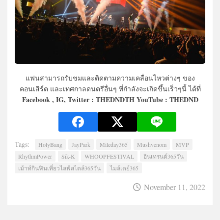
แฟนสามารถรับชมและติดตามความเคลื่อนไหวต่างๆ ของ
คอนเสิร์ต และเทศกาลดนตรีอื่นๆ ที่กำลังจะเกิดขึ้นเร็วๆนี้ ได้ที่
Facebook , IG, Twitter : THEDNDTH YouTube : THEDND
Tags:
HolyBang
JayPark
Mileday365
Mushvenom
MVP
RhythmPower
Sik-K
WHOOPFESTIVAL
อินเทรนด์365วัน
เม้าท์กินฟินเที่ยวไลฟ์สไตล์365วัน
ไมล์เดย์365
November 11, 2022