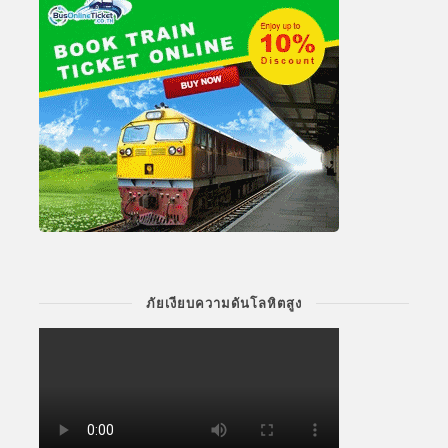
ภัยเงียบความดันโลหิตสูง