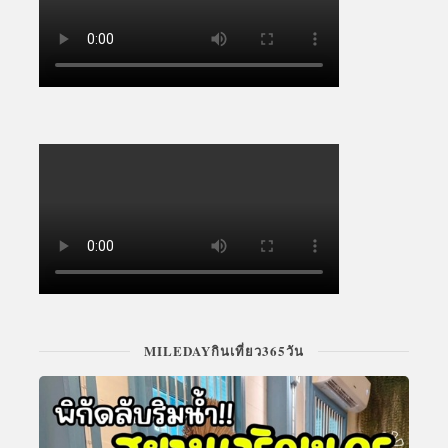
MILEDAYกินเที่ยว365วัน