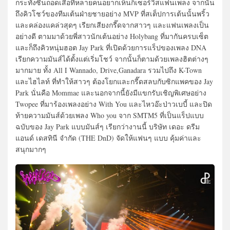
กระทั่งซีนถอดเสื้อที่หลายคนอยากเห็นก็เซอร์วิสแฟนเพลง จากนั้น
ถึงคิวโชว์ของทีมเต้นฝ่ายชายอย่าง MVP ที่สเต็ปการเต้นนั้นพริ้ว
และคล่องแคล่วสุดๆ เรียกเสียงกรี๊ดจากสาวๆ และแฟนเพลงเป็น
อย่างดี ตามมาด้วยพี่สาวนักเต้นอย่าง Holybang ที่มากันครบเซ็ต
และก็ถึงคิวหนุ่มฮอต Jay Park ที่เปิดด้วยการแร็ปของเพลง DNA
เรียกความมันส์ได้ตั้งแต่เริ่มโชว์ จากนั้นก็ตามด้วยเพลงฮิตต่างๆ
มากมาย ทั้ง All I Wannado, Drive,Ganadara รวมไปถึง K-Town
และไฮไลท์ ที่ทำให้สาวๆ ต้องโยกและกรี๊ดสลบกับซิกแพคของ Jay
Park นั่นคือ Mommae และนอกจากนี้ยังมีแขกรับเชิญพิเศษอย่าง
Twopee ที่มาร้องเพลงอย่าง With You และไหวอ๊ะป่าวเบบี้ และปิด
ท้ายความมันส์ด้วยเพลง Who you จาก SMTM5 ที่เป็นแร็ปแบบ
ฉบับของ Jay Park แบบมันส์ๆ เรียกว่างานนี้ บริษัท เดอะ ดรีม
แอนด์ เดสทินี จำกัด (THE DnD) จัดให้แฟนๆ แบบ คุ้มค่าและ
สนุกมากๆ