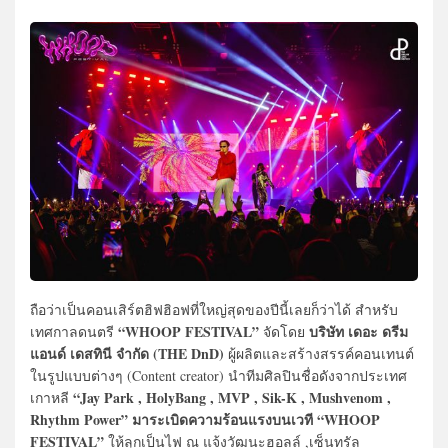
ถือว่าเป็นคอนเสิร์ตฮิฟฮิอฟที่ใหญ่สุดของปีนี้เลยก็ว่าได้ สำหรับ
“WHOOP FESTIVAL”
บริษัท เดอะ ดรีม
เทศกาลดนตรี
จัดโดย
แอนด์ เดสทินี จำกัด (THE DnD)
ผู้ผลิตและสร้างสรรค์คอนเทนต์
ในรูปแบบต่างๆ (Content creator) นำทีมศิลปินชื่อดังจากประเทศ
“Jay Park , HolyBang , MVP , Sik-K , Mushvenom ,
เกาหลี
Rhythm Power” มาระเบิดความร้อนแรงบนเวที “WHOOP
FESTIVAL”
ให้ลุกเป็นไฟ ณ แจ้งวัฒนะฮอลล์ ,เซ็นทรัล