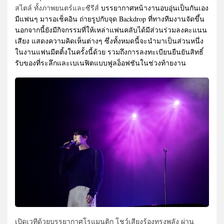
สไตล์ ทั้งภาพยนตร์และซีรีส์
บรรยากาศหน้างานอบอุ่นเป็นกันเอง
มีแฟนๆ มารอเช็คอิน ถ่ายรูปกับจุด Backdrop ที่ทางทีมงานจัดขึ้น
นอกจากนี้ยังมีกิจกรรมที่ให้เหล่าแฟนคลับได้มีส่วนร่วมลงคะแนน
เสียง แสดงความคิดเห็นต่างๆ ซึ่งทั้งหมดนี้จะนำมาเป็นส่วนหนึ่ง
ในงานแฟนมีตติ้งในครั้งนี้ด้วย รวมถึงการลงทะเบียนยืนยันสิทธิ์
รับของที่ระลึกและเบเนฟิตแบบฟูลอ็อฟชันในช่วงท้ายงาน
เปิดเวทีด้วยบรรยากาศโรแมนติก โชว์เสียงร้องทรงพลัง ผ่าน