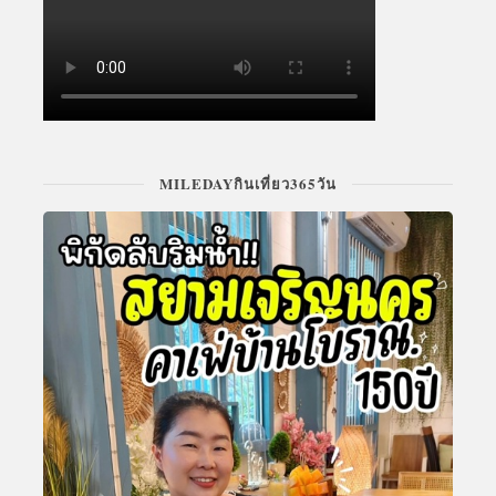
MILEDAYกินเที่ยว365วัน