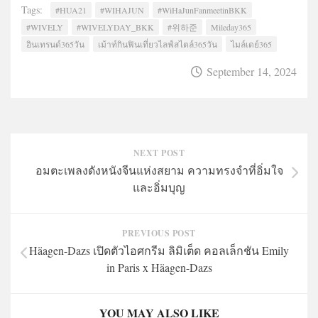
Tags:
#HUA21
#WIHAJUN
#WiHaJunFanmeetinBKK
#WIVELY
#WIVELYDAY_BKK
#위하준
Mileday365
อินเทรนด์365วัน
เม้าท์กินฟินเที่ยวไลฟ์สไตล์365วัน
ไมล์เดย์365
September 14, 2024
NEXT POST
อมตะเพลงดังหนังจีนแห่งสยาม ความทรงจำที่อิ่มใจ
และอิ่มบุญ
PREVIOUS POST
Häagen-Dazs เปิดตัวไอศกรีม ลิมิเต็ด คอลเล็กชัน Emily
in Paris x Häagen-Dazs
YOU MAY ALSO LIKE