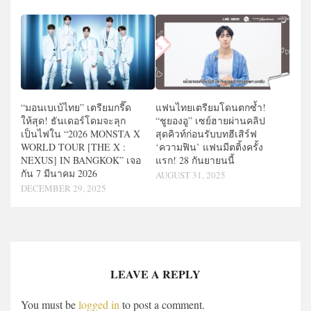
แฟนไทยเตรียมโดนตกซ้ำ!
“มอนเบเบ้ไทย” เตรียมกรี๊ด
“ชูยองอู” เซย์ฮายผ่านคลิป
ให้สุด! ธันเดอร์โดมจะลุก
สุดคิวท์ก่อนรับบทฮีเสิร์ฟ
เป็นไฟใน “2026 MONSTA X
‘ความฟิน’ แฟนมีตติ้งครั้ง
WORLD TOUR [THE X :
แรก! 28 กันยายนนี้
NEXUS] IN BANGKOK” เจอ
กัน 7 มีนาคม 2026
AUGUST 31, 2025
DECEMBER 29, 2025
LEAVE A REPLY
You must be
logged in
to post a comment.