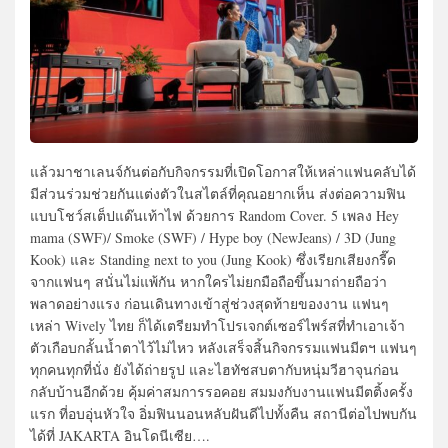
แล้วมาชาเลนจ์กันต่อกับกิจกรรมที่เปิดโอกาสให้เหล่าแฟนคลับได้
มีส่วนร่วมช่วยกันแต่งตัวในสไตล์ที่คุณอยากเห็น ส่งต่อความฟิน
แบบโชว์สเต็ปแด๊นเท้าไฟ ด้วยการ Random Cover. 5 เพลง Hey
mama (SWF)/ Smoke (SWF) / Hype boy (NewJeans) / 3D (Jung
Kook) และ Standing next to you (Jung Kook) ซึ่งเรียกเสียงกรี๊ด
จากแฟนๆ สนั่นไม่แพ้กัน หากใครไม่ยกมือถือขึ้นมาถ่ายถือว่า
พลาดอย่างแรง ก่อนเดินทางเข้าสู่ช่วงสุดท้ายของงาน แฟนๆ
เหล่า Wively ไทย ก็ได้เตรียมทำโปรเจกต์เซอร์ไพร์สที่ทำเอาเจ้า
ตัวเกือบกลั้นน้ำตาไว้ไม่ไหว หลังเสร็จสิ้นกิจกรรมแฟนมีตฯ แฟนๆ
ทุกคนทุกที่นั่ง ยังได้ถ่ายรูป และไฮทัชสบตากับหนุ่มวีฮาจุนก่อน
กลับบ้านอีกด้วย คุ้มค่าสมการรอคอย สมมงกับงานแฟนมีตติ้งครั้ง
แรก ที่อบอุ่นหัวใจ อิ่มฟินนอนหลับฝันดีไปทั้งคืน สถานีต่อไปพบกัน
ได้ที่ JAKARTA อินโดนีเซีย….