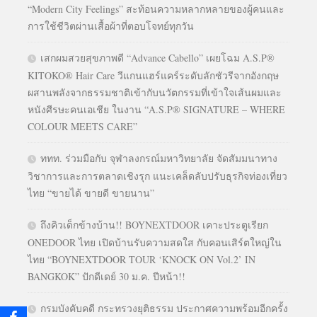
“Modern City Feelings” สะท้อนความหลากหลายของผู้คนและ
การใช้ชีวิตผ่านเสื้อผ้าที่ตอบโจทย์ทุกวัน
เสกผมสวยสุขภาพดี “Advance Cabello” เผยโฉม A.S.P®
KITOKO® Hair Care วีแกนแฮร์แคร์ระดับลักชัวรีจากอังกฤษ
ผสานพลังจากธรรมชาติเข้ากับนวัตกรรมที่เข้าใจเส้นผมและ
หนังศีรษะคนเอเชีย ในงาน “A.S.P® SIGNATURE – WHERE
COLOUR MEETS CARE”
ททท. ร่วมมือกับ จุฬาลงกรณ์มหาวิทยาลัย จัดสัมมนาทาง
วิชาการและการตลาดเชิงรุก แนะเคล็ดลับปรับธุรกิจท่องเที่ยว
ไทย “ขายได้ ขายดี ขายนาน”
ถึงคิวเด็กข้างบ้าน!! BOYNEXTDOOR เคาะประตูเรียก
ONEDOOR ไทย เปิดบ้านรับความสดใส กับคอนเสิร์ตใหญ่ใน
ไทย “BOYNEXTDOOR TOUR ‘KNOCK ON Vol.2’ IN
BANGKOK” ปักดีเดย์ 30 ม.ค. ปีหน้า!!
กรมบังคับคดี กระทรวงยุติธรรม ประกาศความพร้อมอีกครั้ง