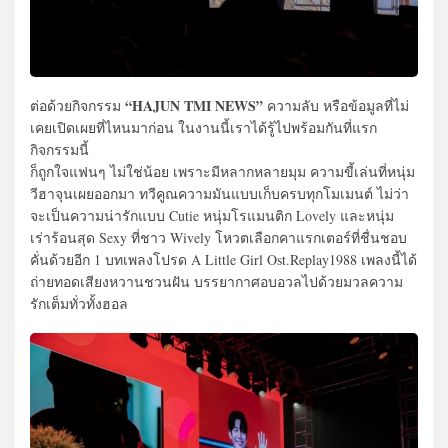
“HAJUN TMI NEWS”
ต่อด้วยกิจกรรม
ความลับ หรือข้อมูลที่ไม่
เคยเปิดเผยที่ไหนมาก่อน ในงานนี้เราได้รู้ไปพร้อมกันที่แรก
กิจกรรมนี้
ก็ถูกใจแฟนๆ ไม่ใช่น้อย เพราะมีหลากหลายมุม ความขี้เล่นที่หนุ่ม
วีฮาจุนเผยออกมา ทวีคูณความมันแบบเก็บครบทุกโมเมนต์ ไม่ว่า
จะเป็นความน่ารักแบบ Cutie หนุ่มโรแมนติก Lovely และหนุ่ม
เร่าร้อนสุด Sexy ที่ชาว Wively โหวตเลือกคาแรกเตอร์ที่ชื่นชอบ
คั่นด้วยอีก 1 บทเพลงโปรด A Little Girl Ost.Replay1988 เพลงนี้ได้
ถ่ายทอดเสียงหวานชวนฝัน บรรยากาศอบอวลไปด้วยมวลความ
รักเต็มทั่วทั้งฮอล