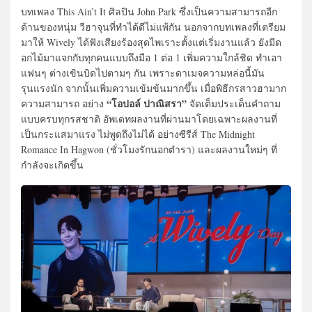
บทเพลง This Ain’t It ศิลปิน John Park ซึ่งเป็นความสามารถอีก
ด้านของหนุ่ม วีฮาจุนที่ทำได้ดีไม่แพ้กัน นอกจากบทเพลงที่เตรียม
มาให้ Wively ได้ฟังเสียงร้องสุดไพเราะตั้งแต่เริ่มงานแล้ว ยังมีด
อกไม้มาแจกกับทุกคนแบบถึงมือ 1 ต่อ 1 เพิ่มความใกล้ชิด ทำเอา
แฟนๆ ต่างเขินบิดไปตามๆ กัน เพราะดาเมจความหล่อนี้มัน
รุนแรงนัก จากนั้นเพิ่มความเข้มข้นมากขึ้น เมื่อพิธีกรสาวฮามาก
“โอปอล์ ปาณิสรา”
ความสามารถ อย่าง
จัดเต็มประเด็นคำถาม
แบบครบทุกรสชาติ อัพเดทผลงานที่ผ่านมาโดยเฉพาะผลงานที่
เป็นกระแสมาแรง ไม่พูดถึงไม่ได้ อย่างซีรีส์ The Midnight
Romance In Hagwon (ชั่วโมงรักนอกตำรา) และผลงานใหม่ๆ ที่
กำลังจะเกิดขึ้น