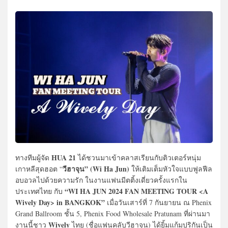
HUA 21
ทางทีมผู้จัด
ได้ชวนมาเข้าคลาสเรียนกับติวเตอร์หนุ่ม
วีฮาจุน” (Wi Ha Jun)
เกาหลีสุดฮอต “
ให้เติมเต็มหัวใจแบบฟูลฟีล
อบอวลไปด้วยความรัก ในงานแฟนมีตติ้งเดี่ยวครั้งแรกใน
“WI HA JUN 2024 FAN MEETING TOUR <A
ประเทศไทย กับ
Wively Day> in BANGKOK”
เมื่อวันเสาร์ที่ 7 กันยายน ณ Phenix
Grand Ballroom ชั้น 5, Phenix Food Wholesale Pratunam ที่ผ่านมา
Wively
งานนี้ชาว
ไทย (ชื่อแฟนคลับวีฮาจุน) ได้ยิ้มแก้มปริกันเป็น