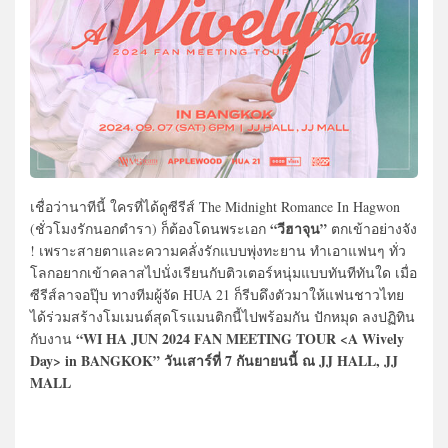
เชื่อว่านาทีนี้ ใครที่ได้ดูซีรีส์ The Midnight Romance In Hagwon
“วีฮาจุน”
(ชั่วโมงรักนอกตำรา) ก็ต้องโดนพระเอก
ตกเข้าอย่างจัง
! เพราะสายตาและความคลั่งรักแบบพุ่งทะยาน ทำเอาแฟนๆ ทั่ว
โลกอยากเข้าคลาสไปนั่งเรียนกับติวเตอร์หนุ่มแบบทันทีทันใด เมื่อ
ซีรีส์ลาจอปุ๊บ ทางทีมผู้จัด HUA 21 ก็รีบดึงตัวมาให้แฟนชาวไทย
ได้ร่วมสร้างโมเมนต์สุดโรแมนติกนี้ไปพร้อมกัน ปักหมุด ลงปฏิทิน
“WI HA JUN 2024 FAN MEETING TOUR <A Wively
กับงาน
Day> in BANGKOK” วันเสาร์ที่ 7 กันยายนนี้ ณ JJ HALL, JJ
MALL