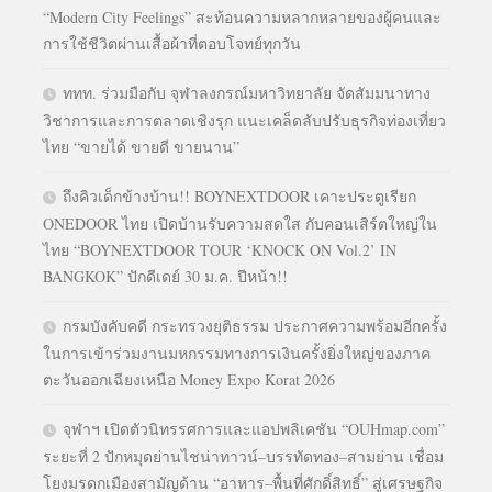
“Modern City Feelings” สะท้อนความหลากหลายของผู้คนและ
การใช้ชีวิตผ่านเสื้อผ้าที่ตอบโจทย์ทุกวัน
ททท. ร่วมมือกับ จุฬาลงกรณ์มหาวิทยาลัย จัดสัมมนาทาง
วิชาการและการตลาดเชิงรุก แนะเคล็ดลับปรับธุรกิจท่องเที่ยว
ไทย “ขายได้ ขายดี ขายนาน”
ถึงคิวเด็กข้างบ้าน!! BOYNEXTDOOR เคาะประตูเรียก
ONEDOOR ไทย เปิดบ้านรับความสดใส กับคอนเสิร์ตใหญ่ใน
ไทย “BOYNEXTDOOR TOUR ‘KNOCK ON Vol.2’ IN
BANGKOK” ปักดีเดย์ 30 ม.ค. ปีหน้า!!
กรมบังคับคดี กระทรวงยุติธรรม ประกาศความพร้อมอีกครั้ง
ในการเข้าร่วมงานมหกรรมทางการเงินครั้งยิ่งใหญ่ของภาค
ตะวันออกเฉียงเหนือ Money Expo Korat 2026
จุฬาฯ เปิดตัวนิทรรศการและแอปพลิเคชัน “OUHmap.com”
ระยะที่ 2 ปักหมุดย่านไชน่าทาวน์–บรรทัดทอง–สามย่าน เชื่อม
โยงมรดกเมืองสามัญด้าน “อาหาร–พื้นที่ศักดิ์สิทธิ์” สู่เศรษฐกิจ