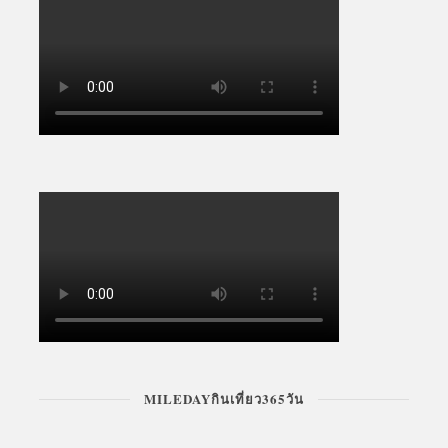
MILEDAYกินเที่ยว365วัน