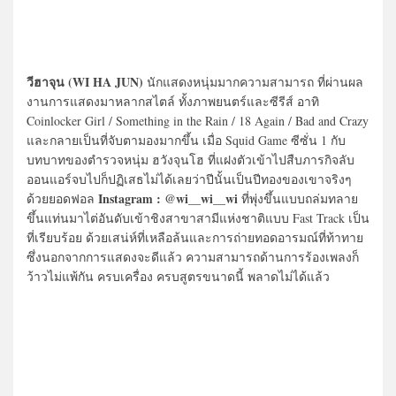
วีฮาจุน (WI HA JUN)
นักแสดงหนุ่มมากความสามารถ ที่ผ่านผล
งานการแสดงมาหลากสไตล์ ทั้งภาพยนตร์และซีรีส์ อาทิ
Coinlocker Girl / Something in the Rain / 18 Again / Bad and Crazy
และกลายเป็นที่จับตามองมากขึ้น เมื่อ Squid Game ซีซั่น 1 กับ
บทบาทของตำรวจหนุ่ม ฮวังจุนโฮ ที่แฝงตัวเข้าไปสืบภารกิจลับ
ออนแอร์จบไปก็ปฏิเสธไม่ได้เลยว่าปีนั้นเป็นปีทองของเขาจริงๆ
Instagram : @wi__wi__wi
ด้วยยอดฟอล
ที่พุ่งขึ้นแบบถล่มทลาย
ขึ้นแท่นมาไต่อันดับเข้าชิงสาขาสามีแห่งชาติแบบ Fast Track เป็น
ที่เรียบร้อย ด้วยเสน่ห์ที่เหลือล้นและการถ่ายทอดอารมณ์ที่ท้าทาย
ซึ่งนอกจากการแสดงจะดีแล้ว ความสามารถด้านการร้องเพลงก็
ว้าวไม่แพ้กัน ครบเครื่อง ครบสูตรขนาดนี้ พลาดไม่ได้แล้ว