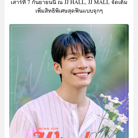
เสาร์ที่ 7 กันยายนนี้ ณ JJ HALL, JJ MALL จัดเต็ม
เพิ่มสิทธิพิเศษสุดฟินแบบจุกๆ