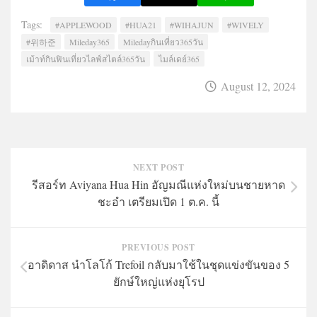
Tags:
#APPLEWOOD
#HUA21
#WIHAJUN
#WIVELY
#위하준
Mileday365
Miledayกินเที่ยว365วัน
เม้าท์กินฟินเที่ยวไลฟ์สไตล์365วัน
ไมล์เดย์365
August 12, 2024
NEXT POST
รีสอร์ท Aviyana Hua Hin อัญมณีแห่งใหม่บนชายหาด
ชะอำ เตรียมเปิด 1 ต.ค. นี้
PREVIOUS POST
อาดิดาส นำโลโก้ Trefoil กลับมาใช้ในชุดแข่งขันของ 5
ยักษ์ใหญ่แห่งยุโรป