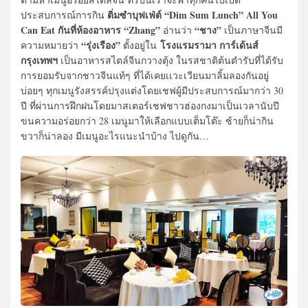
ติ่มซำบุฟเฟ่ต์ “Dim Sum Lunch” All You
ประสบการณ์การกิน
Can Eat กันที่ห้องอาหาร “Zhang”
“ชาง”
อ่านว่า
เป็นภาษาจีนมี
“รุ่งเรือง”
โรงแรมรามา การ์เด้นส์
ความหมายว่า
ตั้งอยู่ใน
กรุงเทพฯ
เป็นอาหารสไตล์จีนกวางตุ้ง ในรสชาติต้นตำรับที่ได้รับ
การยอมรับจากชาวจีนแท้ๆ ที่ได้เคยเเวะเวียนมาลิ้มลองกันอยู่
บ่อยๆ ทุกเมนูรังสรรค์ปรุงแต่งโดยเชฟผู้มีประสบการณ์มากว่า 30
ปี ที่ผ่านการฝึกฝนโดยมาสเตอร์เชฟชาวฮ่องกงมาเป็นเวลานับปี
ขนความอร่อยกว่า 28 เมนูมาให้เลือกแบบเต็มโต๊ะ ซ้ายก็น่ากิน
ขวาก็น่าลอง มีเมนูอะไรแนะนำบ้าง ไปดูกัน…