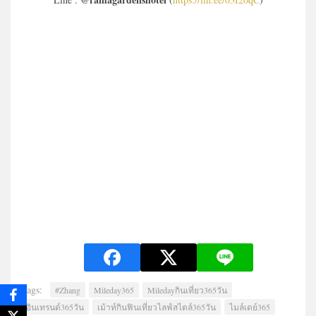
Tags:
#Zhang
Mileday365
Miledayกินเที่ยว365วัน
อินเทรนด์365วัน
เม้าท์กินฟินเที่ยวไลฟ์สไตล์365วัน
ไมล์เดย์365