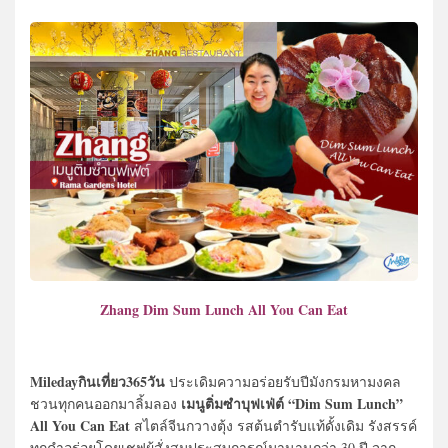
Zhang Dim Sum Lunch All You Can Eat
Miledayกินเที่ยว365วัน
ประเดิมความอร่อยรับปีมังกรมหามงคล
เมนูติ่มซำบุฟเฟ่ต์ “Dim Sum Lunch”
ชวนทุกคนออกมาลิ้มลอง
All You Can Eat
สไตล์จีนกวางตุ้ง รสต้นตำรับแท้ดั้งเดิม รังสรรค์
ทุกคำอร่อยโดยเชฟผู้สั่งสมประสบการณ์มานานกว่า 30 ปี จาก