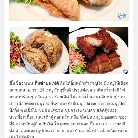
ติ่มซำบุฟเฟ่ต์
ขึ้นชื่อว่าเป็น
กินได้อิ่มหนำสำราญใจ มีเมนูให้เลือก
หลากหลาย กว่า 28 เมนู วัตถุชั้นดี ปรุงแต่งรสชาติสดใหม่ เสิร์ฟ
มาแบบร้อนๆ ควันฉุยๆ อร่อยเลิศ ไม่ว่าจะเป็นขนมจีบหน้ากุ้ง ฮะ
เก๋า เผือกทอด เมนูทอดอื่นๆ และยังมีเมนู a la carte อย่างเมนูเป็ด
ปักกิ่ง ซุปเยื่อไผ่ ซุปข้นเสฉวน ซุปกระเพาะปลา สลัดกุ้งทอด
บะหมี่ฮกเกี้ยน และเต้าหู้ทอดพริกเกลือ ซึ่งเป็นเมนู Signature ของ
ที่ร้าน มากินคู่ด้วยกันได้ ในมุมของหวานจะเป็นแบบ a la carte มี
ทั้ง สาคูแคนตาลูปเย็น เต้าฮวย และบัวลอยน้ำขิง เลือกสั่งมาทาน
เพิ่มได้อีกด้วย