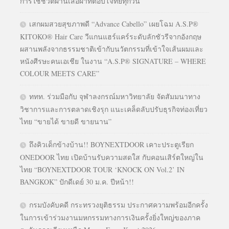
การใช้ชีวิตผ่านเสื้อผ้าที่ตอบโจทย์ทุกวัน
เสกผมสวยสุขภาพดี “Advance Cabello” เผยโฉม A.S.P®
KITOKO® Hair Care วีแกนแฮร์แคร์ระดับลักชัวรีจากอังกฤษ
ผสานพลังจากธรรมชาติเข้ากับนวัตกรรมที่เข้าใจเส้นผมและ
หนังศีรษะคนเอเชีย ในงาน “A.S.P® SIGNATURE – WHERE
COLOUR MEETS CARE”
ททท. ร่วมมือกับ จุฬาลงกรณ์มหาวิทยาลัย จัดสัมมนาทาง
วิชาการและการตลาดเชิงรุก แนะเคล็ดลับปรับธุรกิจท่องเที่ยว
ไทย “ขายได้ ขายดี ขายนาน”
ถึงคิวเด็กข้างบ้าน!! BOYNEXTDOOR เคาะประตูเรียก
ONEDOOR ไทย เปิดบ้านรับความสดใส กับคอนเสิร์ตใหญ่ใน
ไทย “BOYNEXTDOOR TOUR ‘KNOCK ON Vol.2’ IN
BANGKOK” ปักดีเดย์ 30 ม.ค. ปีหน้า!!
กรมบังคับคดี กระทรวงยุติธรรม ประกาศความพร้อมอีกครั้ง
ในการเข้าร่วมงานมหกรรมทางการเงินครั้งยิ่งใหญ่ของภาค