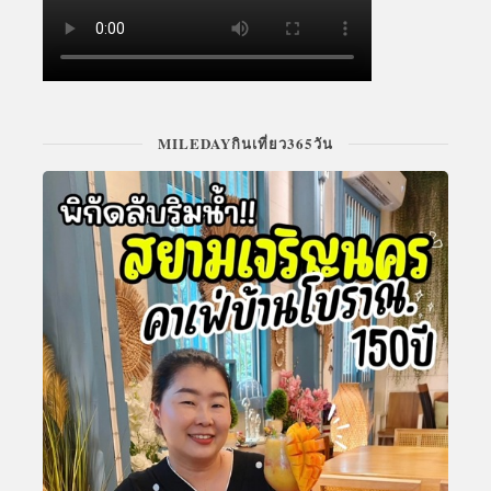
MILEDAYกินเที่ยว365วัน