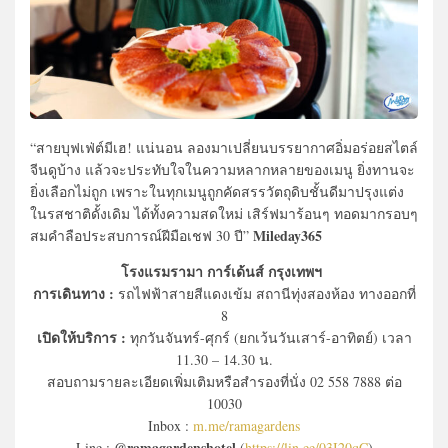
“สายบุฟเฟ่ต์มีเฮ! แน่นอน ลองมาเปลี่ยนบรรยากาศอิ่มอร่อยสไตล์
จีนดูบ้าง แล้วจะประทับใจในความหลากหลายของเมนู ยิ่งทานจะ
ยิ่งเลือกไม่ถูก เพราะในทุกเมนูถูกคัดสรรวัตถุดิบชั้นดีมาปรุงแต่ง
ในรสชาติดั้งเดิม ได้ทั้งความสดใหม่ เสิร์ฟมาร้อนๆ ทอดมากรอบๆ
Mileday365
สมคำลือประสบการณ์ฝีมือเชฟ 30 ปี”
โรงแรมรามา การ์เด้นส์ กรุงเทพฯ
การเดินทาง :
รถไฟฟ้าสายสีแดงเข้ม สถานีทุ่งสองห้อง ทางออกที่
8
เปิดให้บริการ :
ทุกวันจันทร์-ศุกร์ (ยกเว้นวันเสาร์-อาทิตย์) เวลา
11.30 – 14.30 น.
สอบถามรายละเอียดเพิ่มเติมหรือสำรองที่นั่ง 02 558 7888 ต่อ
10030
Inbox :
m.me/ramagardens
@ramagardenshotel
Line :
(
https://lin.ee/03I20qC
)