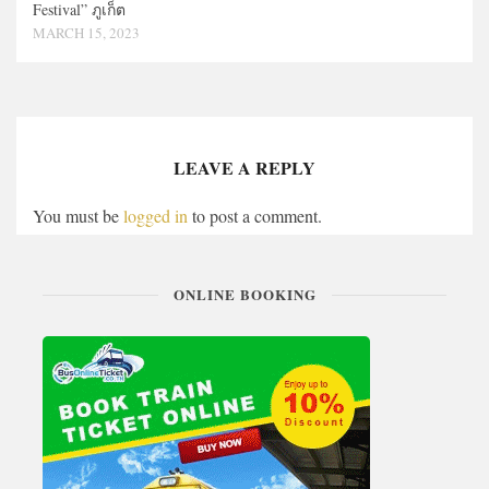
Festival” ภูเก็ต
MARCH 15, 2023
LEAVE A REPLY
You must be
logged in
to post a comment.
ONLINE BOOKING