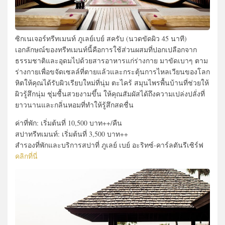
ซิกเนเจอร์ทรีทเมนท์ ภูเลย์เบย์ สครับ (นวดขัดผิว 45 นาที)
เอกลักษณ์ของทรีทเมนท์นี้คือการใช้ส่วนผสมที่ปอกเปลือกจาก
ธรรมชาติและอุดมไปด้วยสารอาหารแก่ร่างกาย มาขัดเบาๆ ตาม
ร่างกายเพื่อขจัดเซลล์ที่ตายแล้วและกระตุ้นการไหลเวียนของโลก
หิตให้คุณได้รับผิวเรียบใหม่ที่นุ่ม ตะไคร้ สมุนไพรพื้นบ้านที่ช่วยให้
ผิวรู้สึกนุ่ม ชุ่มชื้นสวยงามขึ้น ให้คุณสัมผัสได้ถึงความเปล่งปลั่งที่
ยาวนานและกลิ่นหอมที่ทำให้รู้สึกสดชื่น
ค่าที่พัก: เริ่มต้นที่ 10,500 บาท++/คืน
สปาทรีทเมนท์: เริ่มต้นที่ 3,500 บาท++
สำรองที่พักและบริการสปาที่ ภูเลย์ เบย์ อะริทซ์-คาร์ลตันรีเซิร์ฟ
คลิกที่นี่