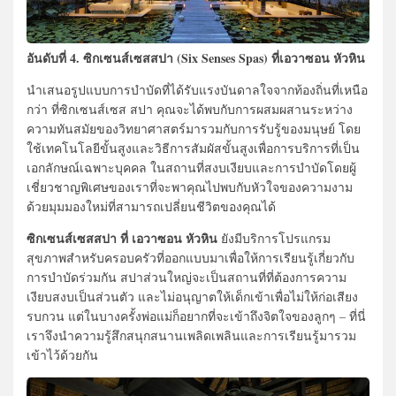
อันดับที่ 4. ซิกเซนส์เซสสปา (Six Senses Spas) ที่เอวาซอน หัวหิน
นำเสนอรูปแบบการบำบัดที่ได้รับแรงบันดาลใจจากท้องถิ่นที่เหนือ
กว่า ที่ซิกเซนส์เซส สปา คุณจะได้พบกับการผสมผสานระหว่าง
ความทันสมัยของวิทยาศาสตร์มารวมกับการรับรู้ของมนุษย์ โดย
ใช้เทคโนโลยีขั้นสูงและวิธีการสัมผัสขั้นสูงเพื่อการบริการที่เป็น
เอกลักษณ์เฉพาะบุคคล ในสถานที่สงบเงียบและการบำบัดโดยผู้
เชี่ยวชาญพิเศษของเราที่จะพาคุณไปพบกับหัวใจของความงาม
ด้วยมุมมองใหม่ที่สามารถเปลี่ยนชีวิตของคุณได้
ซิกเซนส์เซสสปา ที่ เอวาซอน หัวหิน
ยังมีบริการโปรแกรม
สุขภาพสำหรับครอบครัวที่ออกแบบมาเพื่อให้การเรียนรู้เกี่ยวกับ
การบำบัดร่วมกัน สปาส่วนใหญ่จะเป็นสถานที่ที่ต้องการความ
เงียบสงบเป็นส่วนตัว และไม่อนุญาตให้เด็กเข้าเพื่อไม่ให้ก่อเสียง
รบกวน แต่ในบางครั้งพ่อแม่ก็อยากที่จะเข้าถึงจิตใจของลูกๆ – ที่นี่
เราจึงนำความรู้สึกสนุกสนานเพลิดเพลินและการเรียนรู้มารวม
เข้าไว้ด้วยกัน