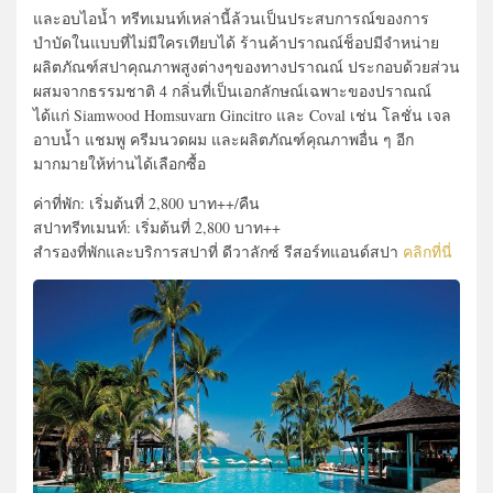
และอบไอน้ำ ทรีทเมนท์เหล่านี้ล้วนเป็นประสบการณ์ของการ
บำบัดในแบบที่ไม่มีใครเทียบได้ ร้านค้าปราณณ์ช็อปมีจำหน่าย
ผลิตภัณฑ์สปาคุณภาพสูงต่างๆของทางปราณณ์ ประกอบด้วยส่วน
ผสมจากธรรมชาติ 4 กลิ่นที่เป็นเอกลักษณ์เฉพาะของปราณณ์
ได้แก่ Siamwood Homsuvarn Gincitro และ Coval เช่น โลชั่น เจล
อาบน้ำ แชมพู ครีมนวดผม และผลิตภัณฑ์คุณภาพอื่น ๆ อีก
มากมายให้ท่านได้เลือกซื้อ
ค่าที่พัก: เริ่มต้นที่ 2,800 บาท++/คืน
สปาทรีทเมนท์: เริ่มต้นที่ 2,800 บาท++
สำรองที่พักและบริการสปาที่ ดีวาลักซ์ รีสอร์ทแอนด์สปา
คลิกที่นี่