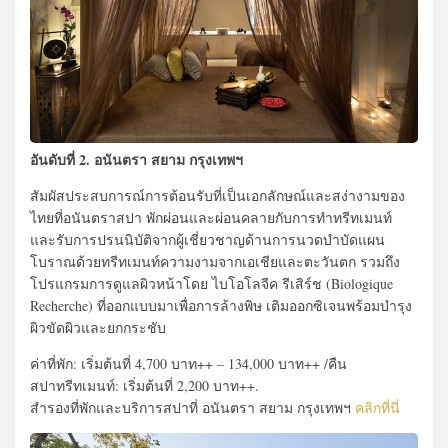
อันดับที่ 2.
อนันตรา สยาม กรุงเทพฯ
สัมผัสประสบการณ์การต้อนรับที่เป็นเอกลักษณ์และสง่างามของ
ไทยที่อนันตราสปา พักผ่อนและผ่อนคลายกับการทำทรีทเมนท์
และรับการปรนนิบัติจากผู้เชี่ยวชาญด้านการนวดบำบัดแผน
โบราณด้วยทรีทเมนท์ความงามจากเอเชียและตะวันตก รวมถึง
โปรแกรมการดูแลผิวหน้าโดย ไบโอโลจีค รีเสิร์ช (Biologique
Recherche) ที่ออกแบบมาเพื่อการล้างพิษ เติมออกซิเจนพร้อมบำรุง
ผิวขัดผิวและยกกระชับ
ค่าที่พัก: เริ่มต้นที่ 4,700 บาท++ – 134,000 บาท++ /คืน
สปาทรีทเมนท์: เริ่มต้นที่ 2,200 บาท++.
สำรองที่พักและบริการสปาที่ อนันตรา สยาม กรุงเทพฯ
คลิกที่นี่