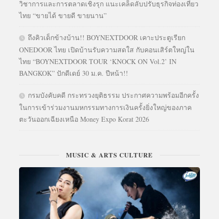
วิชาการและการตลาดเชิงรุก แนะเคล็ดลับปรับธุรกิจท่องเที่ยว
ไทย “ขายได้ ขายดี ขายนาน”
ถึงคิวเด็กข้างบ้าน!! BOYNEXTDOOR เคาะประตูเรียก
ONEDOOR ไทย เปิดบ้านรับความสดใส กับคอนเสิร์ตใหญ่ใน
ไทย “BOYNEXTDOOR TOUR ‘KNOCK ON Vol.2’ IN
BANGKOK” ปักดีเดย์ 30 ม.ค. ปีหน้า!!
กรมบังคับคดี กระทรวงยุติธรรม ประกาศความพร้อมอีกครั้ง
ในการเข้าร่วมงานมหกรรมทางการเงินครั้งยิ่งใหญ่ของภาค
ตะวันออกเฉียงเหนือ Money Expo Korat 2026
MUSIC & ARTS CULTURE