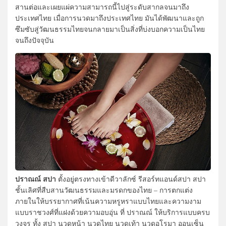
สานต่อและเผยแผ่ความสามารถนี้ไปสู่ระดับสากลจนมาถึง
ประเทศไทย เมื่อการนวดมาถึงประเทศไทย มันได้พัฒนาและถูก
ซึมซับสู่วัฒนธรรมไทยจนกลายมาเป็นสิ่งที่บ่งบอกความเป็นไทย
จนถึงปัจจุบัน
ปราณณ์ สปา
ตั้งอยู่ตรงทางเข้าดีวาลักซ์ รีสอร์ทแอนด์สปา สปา
ชั้นเลิศที่สืบสานวัฒนธรรมและมรดกของไทย – การตกแต่ง
ภายในให้บรรยากาศที่เน้นความหรูหราแบบไทยและความงาม
แบบราชวงศ์ที่แฝงด้วยความอบอุ่น ที่ ปราณณ์ ให้บริการแบบครบ
วงจร ทั้ง สปา นวดหน้า นวดไทย นวดเท้า นวดอโรมา ออนเซ็น