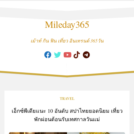
Skip
to
content
Mileday365
เม้าท์ กิน ฟิน เที่ยว อินเทรนด์ 365วัน
TRAVEL
เอ็กซ์พีเดียแนะ 10 อันดับ สปาไทยยอดนิยม เที่ยว
พักผ่อนต้อนรับเทศกาลวันแม่