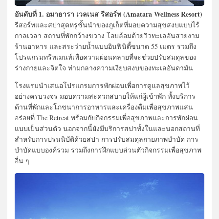
อันดับที่ 1. อมาธารา เวลเนส รีสอร์ท (Amatara Wellness Resort)
รีสอร์ทและสปาสุดหรูชั้นนำของภูเก็ตที่มอบความสุขสงบแบบไร้
กาลเวลา สถานที่พักกว้างขวาง โอบล้อมด้วยวิวทะเลอันสวยงาม
ร้านอาหาร และสระว่ายน้ำแบบอินฟินิตี้ขนาด 55 เมตร รวมถึง
โปรแกรมทรีทเมนท์เพื่อความผ่อนคลายที่จะช่วยปรับสมดุลของ
ร่างกายและจิตใจ ท่ามกลางความเงียบสงบของทะเลอันดามัน
โรงแรมนำเสนอโปรแกรมการพักผ่อนเพื่อการดูแลสุขภาพไว้
อย่างครบวงจร มอบความสะดวกสบายให้แก่ผู้เข้าพัก ทั้งบริการ
ด้านที่พักและโภชนาการอาหารและเครื่องดื่มเพื่อสุขภาพแสน
อร่อยที่ The Retreat พร้อมกับกิจกรรมเพื่อสุขภาพและการพักผ่อน
แบบเป็นส่วนตัว นอกจากนี้ยังมีบริการสปาทั้งในและนอกสถานที่
สำหรับการปรนนิบัติด้วยสปา การปรับสมดุลกายภาพบำบัด การ
บำบัดแบบองค์รวม รวมถึงการฝึกแบบส่วนตัวกิจกรรมเพื่อสุขภาพ
อื่น ๆ