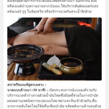
ตึงเครียดด้วยการการนวดแผนไทยหรือล้านนา นอกจากนี้ ยังมี
ทรีตเมนต์บำรุงความงามจาก Elemis ให้บริการสัมผัสมนตร์แห่ง
สลัมเบอร์ กูรู ในห้องสวีท หรือบริการนวดริมสระน้ำอีกด้วย
สปาทรีทเมนท์สูตรเฉพาะ :
นวดแบบล้านนา (90 นาที) :
เปิดประสบการณ์แบบองค์รวมกับ
บริการนวดทั่วร่างกายด้วยน้ำมันไพลซึ่งมีฤทธิ์ช่วยในการบำบัด
ผสมผสานเทคนิคการนวดแบบไทย พม่าและจีนเข้าด้วยกัน ตื่น
จากการหลับใหลโดยใช้คลื่นเสียงบำบัด ขจัดพลังงานด้านลบด้วย