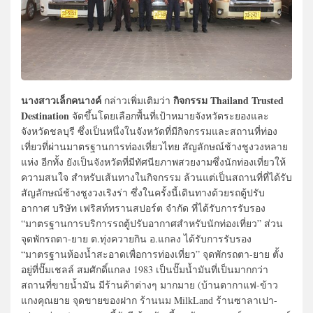
นางสาวเล็กคนางค์
กิจกรรม Thailand Trusted
กล่าวเพิ่มเติมว่า
Destination
จัดขึ้นโดยเลือกพื้นที่เป้าหมายจังหวัดระยองและ
จังหวัดชลบุรี ซึ่งเป็นหนึ่งในจังหวัดที่มีกิจกรรมและสถานที่ท่อง
เที่ยวที่ผ่านมาตรฐานการท่องเที่ยวไทย สัญลักษณ์ช้างชูงวงหลาย
แห่ง อีกทั้ง ยังเป็นจังหวัดที่มีทัศนียภาพสวยงามซึ่งนักท่องเที่ยวให้
ความสนใจ สำหรับเส้นทางในกิจกรรม ล้วนแต่เป็นสถานที่ที่ได้รับ
สัญลักษณ์ช้างชูงวงเริงร่า ซึ่งในครั้งนี้เดินทางด้วยรถตู้ปรับ
อากาศ บริษัท เฟริสท์ทรานสปอร์ต จำกัด ที่ได้รับการรับรอง
“มาตรฐานการบริการรถตู้ปรับอากาศสำหรับนักท่องเที่ยว” ส่วน
จุดพักรถตา-ยาย ต.ทุ่งควายกิน อ.แกลง ได้รับการรับรอง
“มาตรฐานห้องน้ำสะอาดเพื่อการท่องเที่ยว” จุดพักรถตา-ยาย ตั้ง
อยู่ที่ปั๊มเชลล์ สมศักดิ์แกลง 1983 เป็นปั๊มน้ำมันที่เป็นมากกว่า
สถานที่ขายน้ำมัน มีร้านค้าต่างๆ มากมาย (บ้านตากาแฟ-ข้าว
แกงคุณยาย จุดขายของฝาก ร้านนม MilkLand ร้านซาลาเปา-