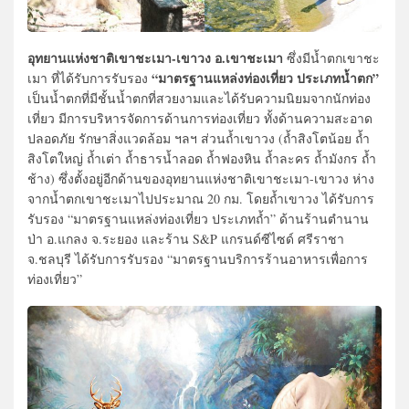
อุทยานแห่งชาติเขาชะเมา-เขาวง อ.เขาชะเมา
ซึ่งมีน้ำตกเขาชะ
“มาตรฐานแหล่งท่องเที่ยว ประเภทน้ำตก”
เมา ที่ได้รับการรับรอง
เป็นน้ำตกที่มีชั้นน้ำตกที่สวยงามและได้รับความนิยมจากนักท่อง
เที่ยว มีการบริหารจัดการด้านการท่องเที่ยว ทั้งด้านความสะอาด
ปลอดภัย รักษาสิ่งแวดล้อม ฯลฯ ส่วนถ้ำเขาวง (ถ้ำสิงโตน้อย ถ้ำ
สิงโตใหญ่ ถ้ำเต่า ถ้ำธารน้ำลอด ถ้ำฟองหิน ถ้ำละคร ถ้ำมังกร ถ้ำ
ช้าง) ซึ่งตั้งอยู่อีกด้านของอุทยานแห่งชาติเขาชะเมา-เขาวง ห่าง
จากน้ำตกเขาชะเมาไปประมาณ 20 กม. โดยถ้ำเขาวง ได้รับการ
รับรอง “มาตรฐานแหล่งท่องเที่ยว ประเภทถ้ำ” ด้านร้านตำนาน
ป่า อ.แกลง จ.ระยอง และร้าน S&P แกรนด์ซีไซด์ ศรีราชา
จ.ชลบุรี ได้รับการรับรอง “มาตรฐานบริการร้านอาหารเพื่อการ
ท่องเที่ยว”