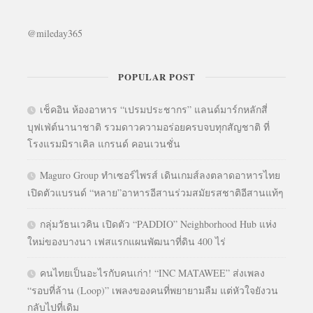
@mileday365
POPULAR POST
เช็คอิน ห้องอาหาร “เปรมประชากร” แลนด์มาร์กหลักสี่
บุฟเฟ่ต์นานาชาติ รวมดาวความอร่อยครบจบทุกสัญชาติ ที่
โรงแรมมิราเคิล แกรนด์ คอนเวนชั่น
Maguro Group ทำเซอร์ไพรส์ เดินเกมส์ลงตลาดอาหารไทย
เปิดตัวแบรนด์ “หลาย”อาหารอีสานร่วมสมัยรสชาติอีสานแท้ๆ
กลุ่มวัธนเวคิน เปิดตัว “PADDIO” Neighborhood Hub แห่ง
ใหม่ของบางนา เฟสแรกแผนพัฒนาที่ดิน 400 ไร่
คนไทยเป็นอะไรกับคนเก่า! “INC MATAWEE” ส่งเพลง
“รอบที่ล้าน (Loop)” เพลงของคนที่พยายามลืม แต่หัวใจยังวน
กลับไปที่เดิม