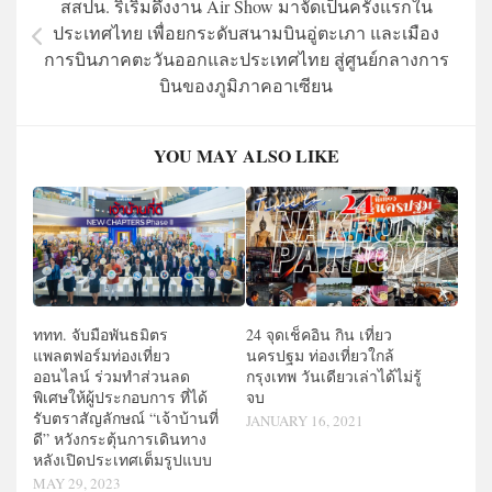
สสปน. ริเริ่มดึงงาน Air Show มาจัดเป็นครั้งแรกใน
ประเทศไทย เพื่อยกระดับสนามบินอู่ตะเภา และเมือง
การบินภาคตะวันออกและประเทศไทย สู่ศูนย์กลางการ
บินของภูมิภาคอาเซียน
YOU MAY ALSO LIKE
ททท. จับมือพันธมิตร
24 จุดเช็คอิน กิน เที่ยว
แพลตฟอร์มท่องเที่ยว
นครปฐม ท่องเที่ยวใกล้
ออนไลน์ ร่วมทำส่วนลด
กรุงเทพ วันเดียวเล่าได้ไม่รู้
พิเศษให้ผู้ประกอบการ ที่ได้
จบ
รับตราสัญลักษณ์ “เจ้าบ้านที่
JANUARY 16, 2021
ดี” หวังกระตุ้นการเดินทาง
หลังเปิดประเทศเต็มรูปแบบ
MAY 29, 2023