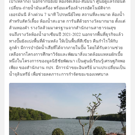
เปาเหล่ากง) นอกจากนี้ยังมี ห้องจัดเลี้ยง-สัมมนา ศูนย์ดูแลรถยนต์
เปลี่ยน-ถ่ายน้ำมันเครื่อง พร้อมเครื่องล้างรถอัตโนมัติจาก
เยอรมันนี ล้างด่วน 7 นาที ไปรษณีย์ไทย สถานที่ละหมาด ห้องน้ำ
สำหรับสัตว์เลี้ยง ห้องน้ำสะอาด การันตีด้วยรางวัลมากมาย ตั้งแต่
ส้วมทองคำ รางวัลส้วมมาตรฐานจากสำนักงานสาธารณสุข
จนถึงรางวัลห้องน้ำอาเซียนปี 2021-2022 นอกจากพื้นที่ธุรกิจแล้ว
ทางปั๊มยังแบ่งพื้นที่ด้านหลัง ให้เป็นพื้นที่สีเขียว คืนกำไรให้กับ
ลูกค้า มีการบำบัดน้ำเสียที่ได้จากภายในปั๊ม โดยได้รับความช่วย
เหลือจากโครงการศึกษาวิจัยและพัฒนาสิ่งแวดล้อมแหลมผักเบี้ย
หนึ่งในโครงการของมูลนิธิชัยพัฒนา เป็นศูนย์เรียนรู้เศรษฐกิจพอ
เพียง ของสำนักงาน กปร. มีการนำขยะอินทรีย์ มาแปรเปลี่ยนเป็น
น้ำจุลินทรีย์ เพื่อช่วยลดภาระการกำจัดขยะของเทศบาล