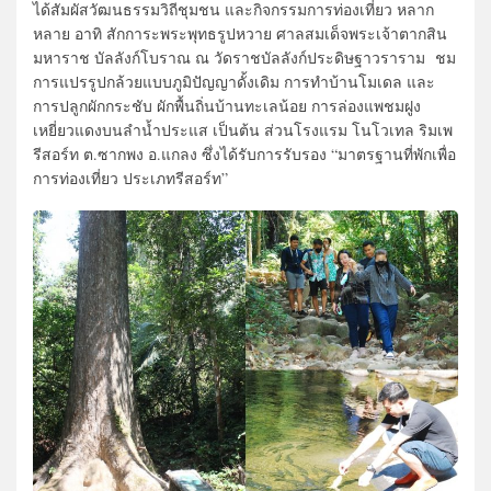
ได้สัมผัสวัฒนธรรมวิถีชุมชน และกิจกรรมการท่องเที่ยว หลาก
หลาย อาทิ สักการะพระพุทธรูปหวาย ศาลสมเด็จพระเจ้าตากสิน
มหาราช บัลลังก์โบราณ ณ วัดราชบัลลังก์ประดิษฐาวราราม ชม
การแปรรูปกล้วยแบบภูมิปัญญาดั้งเดิม การทำบ้านโมเดล และ
การปลูกผักกระชับ ผักพื้นถิ่นบ้านทะเลน้อย การล่องแพชมฝูง
เหยี่ยวแดงบนลำน้ำประแส เป็นต้น ส่วนโรงแรม โนโวเทล ริมเพ
รีสอร์ท ต.ซากพง อ.แกลง ซึ่งได้รับการรับรอง “มาตรฐานที่พักเพื่อ
การท่องเที่ยว ประเภทรีสอร์ท”