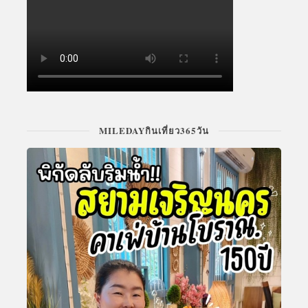
MILEDAYกินเที่ยว365วัน