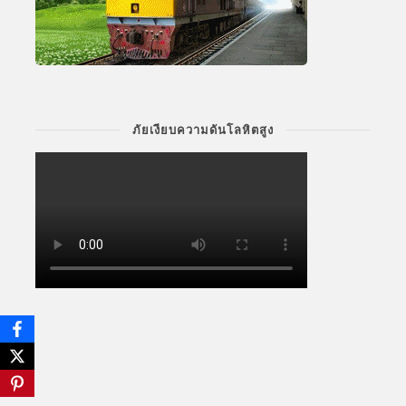
ภัยเงียบความดันโลหิตสูง