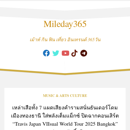
Skip
to
content
Mileday365
เม้าท์ กิน ฟิน เที่ยว อินเทรนด์ 365วัน
MUSIC & ARTS CULTURE
เหล่าเสือทั้ง 7 แผดเสียงคำรามสนั่นธันเดอร์โดม
เมืองทองธานี ใส่พลังเต็มแม็กซ์ ปิดฉากคอนเสิร์ต
“Travis Japan VIIsual World Tour 2025 Bangkok”