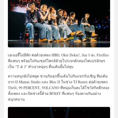
เอเนอจี้ไม่มีพัก ต่อด้วยเพลง HBD, Okie Dokie!, Say I do, Fireflies
ที่แฟนๆ พร้อมใจกันเซอร์ไพรส์ด้วยโปรเจกต์กล่องไฟแปรอักษร
เป็น “T & J” ทำเอาหนุ่มๆ ตื่นเต้นยิ้มไม่หุบ
ความสนุกยังไม่หยุด ชวนกันลุกขึ้นเต้นไปกับแขกรับเชิญ ทีมเต้น
จาก D Maniac Studio และ Bloc D ในช่วง TJ Remix ต่อด้วยเพลง
Thrill, 99 PERCENT, VOLCANO ที่หนุ่มเก็นตะได้โชว์สกิลตีกลอง
ทั้งเพลง และปิดช่วงนี้ด้วย BO$$Y ที่แฟนๆ ร้องตามกันอย่าง
สนุกสนาน