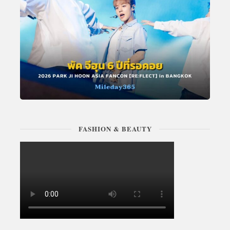
FASHION & BEAUTY