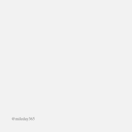
@mileday365