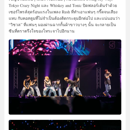
Tokyo Crazy Night และ Whiskey and Tonic ปิดฟลอร์เต้นรำด้วย
เซอร์ไพรส์สุดร้อนแรงในเพลง Rush ที่ทำเอาแฟนๆ กรี๊ดจนเสียง
แหบ กับคอสตูมที่ไม่จำเป็นต้องติดกระดุมอีกต่อไป และแน่นอนว่า
“วิชวล” ที่แฟนๆ มองผ่านฉากกั้นผ้าขาวบางๆ นั้น จะกลายเป็น
ซีนที่ตราตรึงใจของโทระจาไปอีกนาน