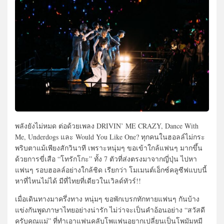
พลังยังไม่หมด ต่อด้วยเพลง DRIVIN’ ME CRAZY, Dance With
Me, Underdogs และ Would You Like One? ทุกคนในฮอลล์ไม่กระ
พริบตาแม้เพียงสักวินาที เพราะหนุ่มๆ ขอเข้าใกล้แฟนๆ มากขึ้น
ด้วยการขี่เสือ “โทรักโกะ” ทั้ง 7 ตัวที่ส่งตรงมาจากญี่ปุ่น ไปหา
แฟนๆ รอบฮอลล์อย่างใกล้ชิด เรียกว่า โมเมนต์เอ็กซ์คลูซีฟแบบนี้
หาที่ไหนไม่ได้ มีที่ไทยที่เดียวในเวิลด์ทัวร์!!
เมื่อเดินทางมาครึ่งทาง หนุ่มๆ ขอพักเบรกทักทายแฟนๆ กันบ้าง
แข่งกันพูดภาษาไทยอย่างน่ารัก ไม่ว่าจะเป็นคำอ้อนอย่าง “สวัสดี
ครับคุณแม่” ที่ทำเอาแฟนคลับโพแฟนอยากเปลี่ยนเป็นโพมัมหมี