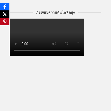
ภัยเงียบความดันโลหิตสูง