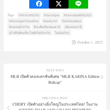
Tags:
#AVALONLIVE
#TravisJapan
#TravisJapanBKK2025
#TravisJapanVIIsualTour
Mileday365
ThaiTicketMajor
อินเทรนด์365วัน
อิมแพ็คเมืองทองธานี
เมืองทองธานี
เม้าท์กินฟินเที่ยวไลฟ์สไตล์365วัน
ไมล์เดย์365
October 1, 2025
NEXT POST
MLB เปิดตัวคอลเลกชันพิเศษ “MLB KARINA Edition
Ballcap”
PREVIOUS POST
CHERY เปิดตัวอย่างยิ่งใหญ่ในประเทศไทย! ในงาน
“CHERY THAILAND GRAND PREMIERE