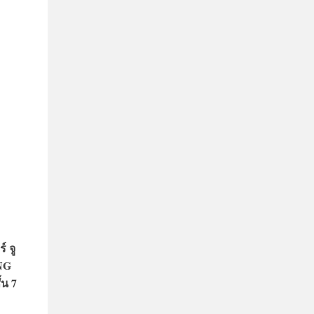
 จู
NG
้น 7