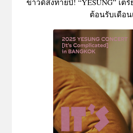
ข่าวดีส่งท้ายปี! “YESUNG” เตร
A
ต้อนรับเดือน