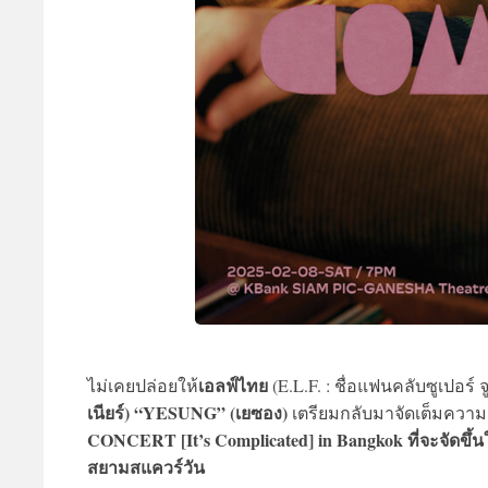
เอลฟ์ไทย
ไม่เคยปล่อยให้
(E.L.F. : ชื่อแฟนคลับซูเปอร์
เนียร์) “YESUNG” (เยซอง)
เตรียมกลับมาจัดเต็มควา
CONCERT [It’s Complicated] in Bangkok ที่จะจัดขึ้น
สยามสแควร์วัน