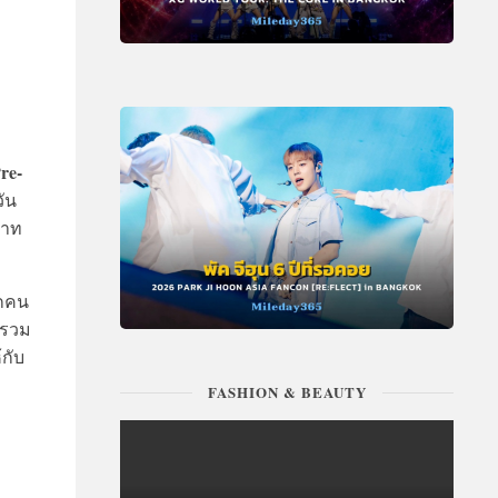
re-
วัน
บาท
ุกคน
 รวม
้กับ
FASHION & BEAUTY