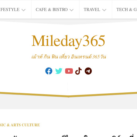
IFESTYLE
CAFE & BISTRO
TRAVEL
TECH & 
IFE
BISTRO
TIEW
Mileday365
HEALTH
THAI
CAFE
HOTEL
INTER
REVIEW
TRIP
เม้าท์ กิน ฟิน เที่ยว อินเทรนด์ 365วัน
MUSIC
&
ARTS
CULTURE
FASHION
&
BEAUTY
MOVIE
SIC & ARTS CULTURE
&
SERIES