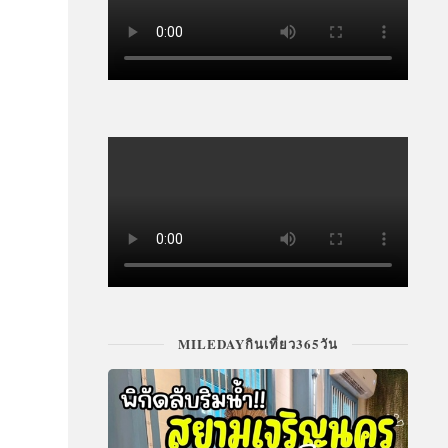
MILEDAYกินเที่ยว365วัน