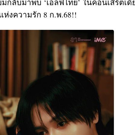
ียมกลับมาพบ ‘เอลฟ์ไทย’ ในคอนเสิร์ตเดี่
CTIVITIES
แห่งความรัก 8 ก.พ.68!!
&
EVENT
DEAL