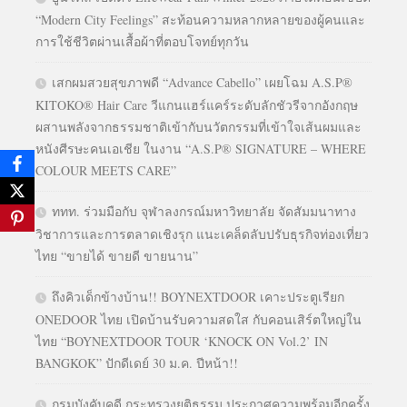
“Modern City Feelings” สะท้อนความหลากหลายของผู้คนและ
การใช้ชีวิตผ่านเสื้อผ้าที่ตอบโจทย์ทุกวัน
เสกผมสวยสุขภาพดี “Advance Cabello” เผยโฉม A.S.P®
KITOKO® Hair Care วีแกนแฮร์แคร์ระดับลักชัวรีจากอังกฤษ
ผสานพลังจากธรรมชาติเข้ากับนวัตกรรมที่เข้าใจเส้นผมและ
หนังศีรษะคนเอเชีย ในงาน “A.S.P® SIGNATURE – WHERE
COLOUR MEETS CARE”
ททท. ร่วมมือกับ จุฬาลงกรณ์มหาวิทยาลัย จัดสัมมนาทาง
วิชาการและการตลาดเชิงรุก แนะเคล็ดลับปรับธุรกิจท่องเที่ยว
ไทย “ขายได้ ขายดี ขายนาน”
ถึงคิวเด็กข้างบ้าน!! BOYNEXTDOOR เคาะประตูเรียก
ONEDOOR ไทย เปิดบ้านรับความสดใส กับคอนเสิร์ตใหญ่ใน
ไทย “BOYNEXTDOOR TOUR ‘KNOCK ON Vol.2’ IN
BANGKOK” ปักดีเดย์ 30 ม.ค. ปีหน้า!!
กรมบังคับคดี กระทรวงยุติธรรม ประกาศความพร้อมอีกครั้ง