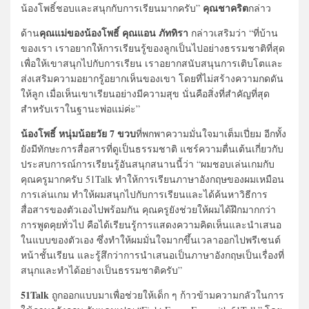
คุณชาคริต
น้องโพธิ์ชอบและสนุกกับการเรียนมากครับ”
กล่าว
คุณแม่ของน้องโพธิ์ คุณแอน ภัททิรา
ด้าน
กล่าวเสริมว่า “ที่บ้าน
ของเรา เราอยากให้การเรียนรู้ของลูกเป็นไปอย่างธรรมชาติที่สุด
เพื่อให้เขาสนุกไปกับการเรียน เราอยากสนับสนุนการเติบโตและ
ส่งเสริมความอยากรู้อยากเห็นของเขา โดยที่ไม่สร้างความกดดัน
ให้ลูก เมื่อเห็นเขาเรียนอย่างมีความสุข นั่นคือสิ่งที่สำคัญที่สุด
สำหรับเราในฐานะพ่อแม่ค่ะ”
น้องโพธิ์ หนุ่มน้อยวัย 7 ขวบ
ที่พกพาความมั่นใจมาเต็มเปี่ยม อีกทั้ง
ยังมีทักษะการสื่อสารที่ดูเป็นธรรมชาติ แชร์ความตื่นเต้นเกี่ยวกับ
ประสบการณ์การเรียนรู้อันสนุกสนานนี้ว่า “ผมชอบเล่นเกมกับ
คุณครูมากครับ 51Talk ทำให้การเรียนภาษาอังกฤษของผมเหมือน
การเล่นเกม ทำให้ผมสนุกไปกับการเรียนและได้ค้นหาวิธีการ
สื่อสารของตัวเองไปพร้อมกัน คุณครูยังช่วยให้ผมได้ฝึกมากกว่า
การพูดคุยทั่วไป คือได้เรียนรู้การแสดงความคิดเห็นและนำเสนอ
ในแบบของตัวเอง ซึ่งทำให้ผมมั่นใจมากขึ้นเวลาออกไปพรีเซนต์
หน้าชั้นเรียน และรู้สึกว่าการนำเสนอเป็นภาษาอังกฤษเป็นเรื่องที่
สนุกและทำได้อย่างเป็นธรรมชาติครับ”
51Talk
ถูกออกแบบมาเพื่อช่วยให้เด็ก ๆ ก้าวข้ามความกลัวในการ