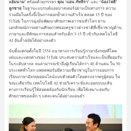
แย้มนาม’
คุณ ‘แอน ภัททิรา’
‘น้องโพธิ์’
พร้อมด้วยภรรยา
และ
ลูกชาย
ในฐานะแบรนด์แอมบาสเดอร์อย่างเป็นทางการ ความ
ร่วมมือในครั้งนี้เป็นการตอกย้ำความสำเร็จ ตลอด 15 ปี ของ
51Talk ในการมุ่งมั่นพัฒนาศักยภาพเยาวชนทั่วโลก ผ่าน
เอกลักษณ์การผสานศักยภาพของครูชาวต่างชาติที่เชี่ยวชาญด้าน
ภาษาและมีทักษะการสอนสำหรับเด็ก 3-15 ปี เข้ากับเทคโนโลยี
AI อันล้ำสมัยได้อย่างลงตัว
นับตั้งแต่ก่อตั้งในปี 2554 แนวทางการเรียนรู้ภาษาอังกฤษที่โดด
เด่นและแตกต่างของ 51Talk ประสบความสำเร็จและเป็นที่ยอมรับ
ในระดับสากล จนสามารถเข้าถึงผู้เรียนได้กว่า 40 ล้านคน ใน 50
ประเทศทั่วโลก แพลตฟอร์มมีความเชี่ยวชาญในการมอบการ
เรียนภาษาอังกฤษออนไลน์แบบตัวต่อตัวโดยตรงจากครูผู้สอน ใน
ขณะเดียวกัน เทคโนโลยี AI ช่วยวิเคราะห์และออกแบบเส้น
ทางการเรียนรู้ให้สอดคล้องกับนักเรียน เพื่อให้เหมาะสมกับ
ศักยภาพของเด็ก ๆ แต่ละคนได้อย่างแม่นยำ