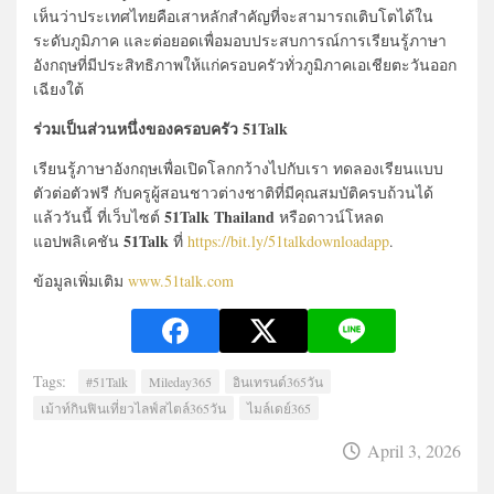
เห็นว่าประเทศไทยคือเสาหลักสำคัญที่จะสามารถเติบโตได้ใน
ระดับภูมิภาค และต่อยอดเพื่อมอบประสบการณ์การเรียนรู้ภาษา
อังกฤษที่มีประสิทธิภาพให้แก่ครอบครัวทั่วภูมิภาคเอเชียตะวันออก
เฉียงใต้
ร่วมเป็นส่วนหนึ่งของครอบครัว 51Talk
เรียนรู้ภาษาอังกฤษเพื่อเปิดโลกกว้างไปกับเรา ทดลองเรียนแบบ
ตัวต่อตัวฟรี กับครูผู้สอนชาวต่างชาติที่มีคุณสมบัติครบถ้วนได้
51Talk Thailand
แล้ววันนี้ ที่เว็บไซต์
หรือดาวน์โหลด
51Talk
แอปพลิเคชัน
ที่
https://bit.ly/51talkdownloadapp
.
ข้อมูลเพิ่มเติม
www.51talk.com
Tags:
#51Talk
Mileday365
อินเทรนด์365วัน
เม้าท์กินฟินเที่ยวไลฟ์สไตล์365วัน
ไมล์เดย์365
April 3, 2026