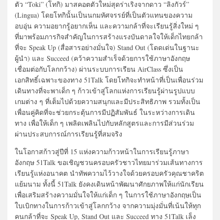
ตัว “Toki” (โทกิ) มาสคอตตัวใหม่สุดร่าเริงจากดาว “ลิงกัวร์”
(Lingua) โดยโทกินั้นเป็นนกมหัศจรรย์ที่เป็นตัวแทนของความ
อบอุ่น ความอยากรู้อยากเห็น และความกล้าที่จะเรียนรู้สิ่งใหม่ ๆ
ที่มาพร้อมภารกิจสำคัญในการสร้างแรงบันดาลใจให้เด็กไทยกล้า
ที่จะ Speak Up (สื่อสารอย่างมั่นใจ) Stand Out (โดดเด่นในฐานะ
ผู้นำ) และ Succeed (คว้าความสำเร็จด้วยการใช้ภาษาอังกฤษ
เชื่อมต่อกับโลกกว้าง) ผ่านระบบการเรียน AirClass ซึ่งเป็น
เอกสิทธิ์เฉพาะของทาง 51Talk โดยโทกิจะทำหน้าที่เป็นเพื่อนร่วม
เดินทางที่จะพาเด็ก ๆ ก้าวเข้าสู่โลกแห่งการเรียนรู้ผ่านรูปแบบ
เกมต่าง ๆ ที่เต็มไปด้วยความสนุกและมีประสิทธิภาพ รวมทั้งเป็น
เพื่อนคู่คิดที่จะช่วยกระตุ้นการมีปฏิสัมพันธ์ ในระหว่างการเดิน
ทาง เพื่อให้เด็ก ๆ เพลิดเพลินไปกับหลักสูตรและการมีส่วนร่วม
ผ่านประสบการณ์การเรียนรู้ที่สมจริง
ในโอกาสก้าวสู่ปีที่ 15 แห่งความก้าวหน้าในการเรียนรู้ภาษา
อังกฤษ 51Talk ขอเชิญชวนครอบครัวชาวไทยมาร่วมเส้นทางการ
เรียนรู้แห่งอนาคต นำทัพความไว้วางใจด้วยครอบครัวคุณชาคริต
แย้มนาม ทั้งนี้ 51Talk ยังคงเดินหน้าพัฒนาศักยภาพให้แก่นักเรียน
เพื่อเสริมสร้างความมั่นใจให้แก่เด็ก ๆ ในการใช้ภาษาอังกฤษเป็น
ใบเบิกทางในการก้าวเข้าสู่โลกกว้าง จากความมุ่งมั่นที่เน้นให้ทุก
คนกล้าที่จะ Speak Up, Stand Out และ Succeed ทาง 51Talk เล็ง