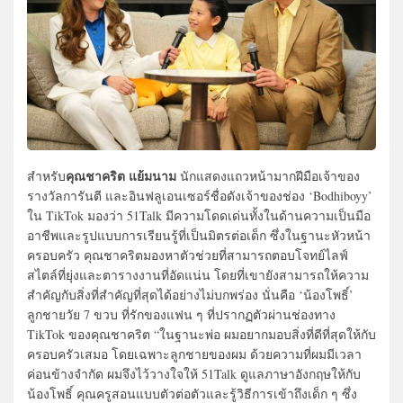
คุณชาคริต แย้มนาม
สำหรับ
นักแสดงแถวหน้ามากฝีมือเจ้าของ
รางวัลการันตี และอินฟลูเอนเซอร์ชื่อดังเจ้าของช่อง ‘Bodhiboyy’
ใน TikTok มองว่า 51Talk มีความโดดเด่นทั้งในด้านความเป็นมือ
อาชีพและรูปแบบการเรียนรู้ที่เป็นมิตรต่อเด็ก ซึ่งในฐานะหัวหน้า
ครอบครัว คุณชาคริตมองหาตัวช่วยที่สามารถตอบโจทย์ไลฟ์
สไตล์ที่ยุ่งและตารางงานที่อัดแน่น โดยที่เขายังสามารถให้ความ
สำคัญกับสิ่งที่สำคัญที่สุดได้อย่างไม่บกพร่อง นั่นคือ ‘น้องโพธิ์’
ลูกชายวัย 7 ขวบ ที่รักของแฟน ๆ ที่ปรากฏตัวผ่านช่องทาง
TikTok ของคุณชาคริต “ในฐานะพ่อ ผมอยากมอบสิ่งที่ดีที่สุดให้กับ
ครอบครัวเสมอ โดยเฉพาะลูกชายของผม ด้วยความที่ผมมีเวลา
ค่อนข้างจำกัด ผมจึงไว้วางใจให้ 51Talk ดูแลภาษาอังกฤษให้กับ
น้องโพธิ์ คุณครูสอนแบบตัวต่อตัวและรู้วิธีการเข้าถึงเด็ก ๆ ซึ่ง