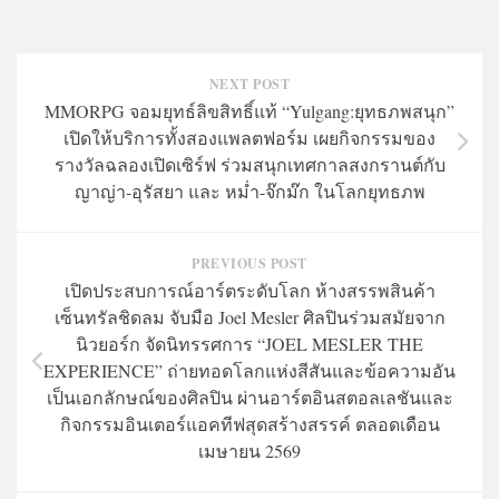
NEXT POST
MMORPG จอมยุทธ์ลิขสิทธิ์แท้ “Yulgang:ยุทธภพสนุก”
เปิดให้บริการทั้งสองแพลตฟอร์ม เผยกิจกรรมของ
รางวัลฉลองเปิดเซิร์ฟ ร่วมสนุกเทศกาลสงกรานต์กับ
ญาญ่า-อุรัสยา และ หม่ำ-จ๊กม๊ก ในโลกยุทธภพ
PREVIOUS POST
เปิดประสบการณ์อาร์ตระดับโลก ห้างสรรพสินค้า
เซ็นทรัลชิดลม จับมือ Joel Mesler ศิลปินร่วมสมัยจาก
นิวยอร์ก จัดนิทรรศการ “JOEL MESLER THE
EXPERIENCE” ถ่ายทอดโลกแห่งสีสันและข้อความอัน
เป็นเอกลักษณ์ของศิลปิน ผ่านอาร์ตอินสตอลเลชันและ
กิจกรรมอินเตอร์แอคทีฟสุดสร้างสรรค์ ตลอดเดือน
เมษายน 2569