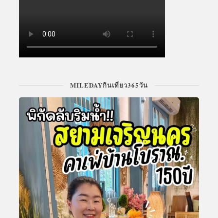
MILEDAYกินเที่ยว365วัน