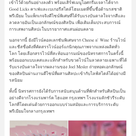
เข้าไว้ด้วยกันอย่างลงตัว พร้อมเสิร์ฟเมนูไอศกรีมเจลาโต้จาก
Good Licks คาเฟ่และเบเกอรีสไตล์โฮมเมดที่ขึ้นชื่อด้านรสชาติ
พรีเมียม ในแพ็กเกจจิงดีไซน์พิเศษที่ได้รับแรงบันดาลใจจากสีและ
ลวดลายอันเป็นเอกลักษณ์ของศิลปิน เพื่อเติมเต็มประสบการณ์
การเสพงานศิลปะในบรรยากาศแสนผ่อนคลาย
นอกจากนี้ ยังมีไวน์คอลเลกชันพิเศษจาก Cheese n’ Wine ร้านไวน์
และชีสชื่อดังที่คัดสรรไวน์ออร์แกนิกคุณภาพจากแหล่งผลิตทั่ว
โลก โดยเลือกสรรไวน์ที่สะท้อนอารมณ์ของนิทรรศการในครั้งนี้
พร้อมออกแบบเคสและแท็กสำหรับขวดไวน์ในลวดลายเฉพาะที่ได้
รับแรงบันดาลใจจากผลงานของ Joel Mesler ถ่ายทอดเอกลักษณ์
ของศิลปินผ่านงานดีไซน์ที่ผสานศิลปะเข้ากับไลฟ์สไตล์ได้อย่างมี
รสนิยม
ทั้งนี้ นิทรรศการยังได้รับการสนับสนุนด้านที่พักสำหรับศิลปินเป็น
อย่างดีจากโรงแรมพาร์ค ไฮแอท กรุงเทพฯ โรงแรมลักชัวรีระดับ
โลกที่โดดเด่นด้วยการออกแบบร่วมสมัยและการบริการระดับ
พรีเมียมใจกลางกรุงเทพฯ