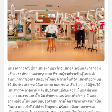
นิทรรศการครั้งนี้นำเสนอผ่านอาร์ตอินสตอลเลชันและกิจกรรม
สร้างสรรค์หลากหลายรูปแบบ ที่ชวนผู้ชมก้าวเข้าสู่โลกแห่ง
จินตนาการของศิลปินอย่างใกล้ชิด ผ่านพื้นที่จัดแสดงที่ออกแบบ
ให้เป็นประสบการณ์ศิลปะแบบ immersive เปิดโอกาสให้ผู้ชมได้
เดินสำรวจ ถ่ายภาพ และมีปฏิสัมพันธ์กับผลงานในมิติที่มากก
ว่าการชมงานแบบดั้งเดิม ถ่ายทอดเสน่ห์ของตัวอักษร สี และ
อารมณ์ขันในแบบฉบับของศิลปิน ภายใต้บรรยากาศที่สนุก เป็น
กันเอง และเข้าถึงได้สำหรับทุกคน พร้อมสะท้อนบทบาทของ