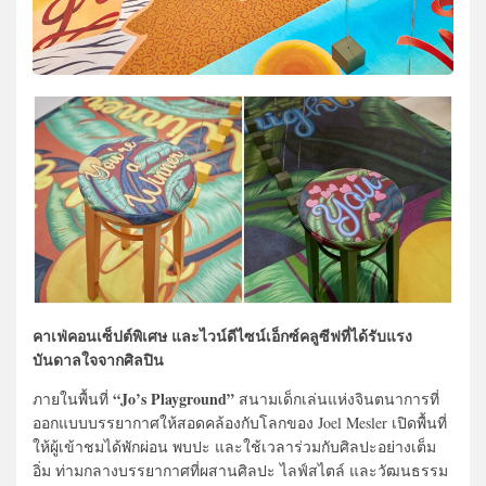
คาเฟ่คอนเซ็ปต์พิเศษ และไวน์ดีไซน์เอ็กซ์คลูซีฟที่ได้รับแรง
บันดาลใจจากศิลปิน
“Jo’s Playground”
ภายในพื้นที่
สนามเด็กเล่นแห่งจินตนาการที่
ออกแบบบรรยากาศให้สอดคล้องกับโลกของ Joel Mesler เปิดพื้นที่
ให้ผู้เข้าชมได้พักผ่อน พบปะ และใช้เวลาร่วมกับศิลปะอย่างเต็ม
อิ่ม ท่ามกลางบรรยากาศที่ผสานศิลปะ ไลฟ์สไตล์ และวัฒนธรรม