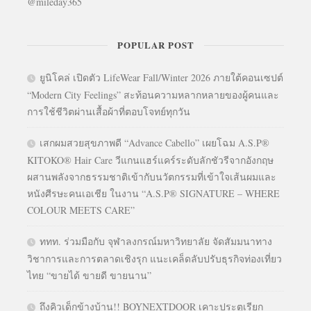
@mileday365
POPULAR POST
ยูนิโคล่ เปิดตัว LifeWear Fall/Winter 2026 ภายใต้คอนเซปต์
“Modern City Feelings” สะท้อนความหลากหลายของผู้คนและ
การใช้ชีวิตผ่านเสื้อผ้าที่ตอบโจทย์ทุกวัน
เสกผมสวยสุขภาพดี “Advance Cabello” เผยโฉม A.S.P®
KITOKO® Hair Care วีแกนแฮร์แคร์ระดับลักชัวรีจากอังกฤษ
ผสานพลังจากธรรมชาติเข้ากับนวัตกรรมที่เข้าใจเส้นผมและ
หนังศีรษะคนเอเชีย ในงาน “A.S.P® SIGNATURE – WHERE
COLOUR MEETS CARE”
ททท. ร่วมมือกับ จุฬาลงกรณ์มหาวิทยาลัย จัดสัมมนาทาง
วิชาการและการตลาดเชิงรุก แนะเคล็ดลับปรับธุรกิจท่องเที่ยว
ไทย “ขายได้ ขายดี ขายนาน”
ถึงคิวเด็กข้างบ้าน!! BOYNEXTDOOR เคาะประตูเรียก