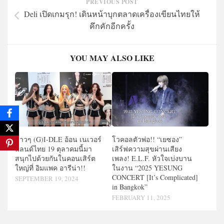
PREVIOUS POST
Deli เปิดเกมรุก! เดินหน้าบุกตลาดเครื่องเขียนไทยให้
คึกคักอีกครั้ง
YOU MAY ALSO LIKE
สาวๆ (G)I-DLE อ้อน เนเวอร์
โวคอลตัวพ่อ!! “เยซอง”
แลนด์ไทย 19 ตุลาคมนี้มา
เสิร์ฟความสุขผ่านเสียง
สนุกไปด้วยกันในคอนเสิร์ต
เพลง! E.L.F. หัวใจเบ่งบาน
ใหญ่ที่ อิมแพค อารีน่า!!
ในงาน “2025 YESUNG
CONCERT [It’s Complicated]
SEPTEMBER 19, 2024
in Bangkok”
FEBRUARY 11, 2025