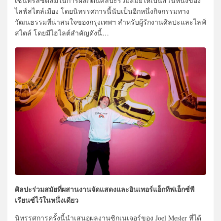
เซ็นทรัลชิดลมในการผลักดันศิลปะร่วมสมัยให้เป็นส่วนหนึ่งของ
ไลฟ์สไตล์เมือง โดยนิทรรศการนี้นับเป็นอีกหนึ่งกิจกรรมทาง
วัฒนธรรมที่น่าสนใจของกรุงเทพฯ สำหรับผู้รักงานศิลปะและไลฟ์
สไตล์ โดยมีไฮไลต์สำคัญดังนี้…
ศิลปะร่วมสมัยที่ผสานงานจัดแสดงและอินเทอร์แอ็กทีฟเอ็กซ์พี
เรียนซ์ไว้ในหนึ่งเดียว
นิทรรศการครั้งนี้นำเสนอผลงานซิกเนเจอร์ของ Joel Mesler ที่ได้