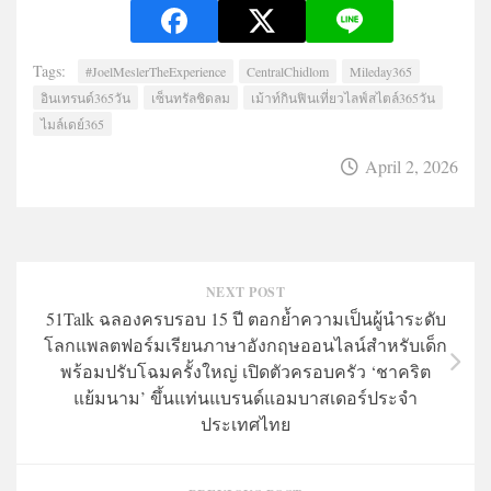
Tags:
#JoelMeslerTheExperience
CentralChidlom
Mileday365
อินเทรนด์365วัน
เซ็นทรัลชิดลม
เม้าท์กินฟินเที่ยวไลฟ์สไตล์365วัน
ไมล์เดย์365
April 2, 2026
NEXT POST
51Talk ฉลองครบรอบ 15 ปี ตอกย้ำความเป็นผู้นำระดับ
โลกแพลตฟอร์มเรียนภาษาอังกฤษออนไลน์สำหรับเด็ก
พร้อมปรับโฉมครั้งใหญ่ เปิดตัวครอบครัว ‘ชาคริต
แย้มนาม’ ขึ้นแท่นแบรนด์แอมบาสเดอร์ประจำ
ประเทศไท
ย