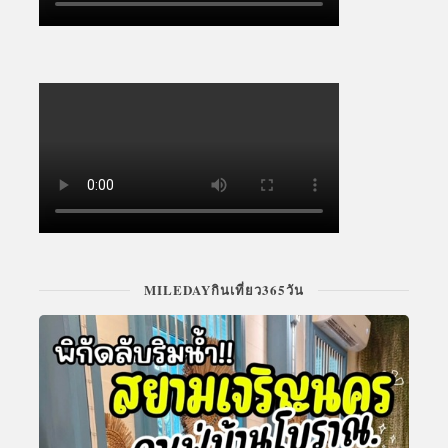
MILEDAYกินเที่ยว365วัน