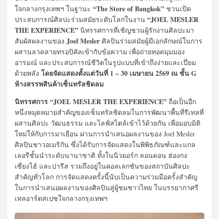
“The Store of Bangkok”
ใจกลางกรุงเทพฯ ในฐานะ
ชวนเปิด
“JOEL MESLER
ประสบการณ์ศิลปะร่วมสมัยระดับโลกในงาน
THE EXPERIENCE”
นิทรรศการที่เชิญชวนผู้รักงานศิลปะมา
Joel Mesler
สัมผัสผลงานของ
ศิลปินร่วมสมัยผู้มีเอกลักษณ์ในการ
ผสานลวดลายทรอปิคัลเข้ากับข้อความ เพื่อถ่ายทอดมุมมอง
อารมณ์ และประสบการณ์ชีวิตในรูปแบบที่เข้าถึงง่ายและเปี่ยม
โดยจัดแสดงตั้งแต่วันที่ 1 – 30 เมษายน 2569 ณ ชั้น G
ด้วยพลัง
ห้างสรรพสินค้าเซ็นทรัลชิดลม
นิทรรศการ “JOEL MESLER THE EXPERIENCE”
ถือเป็นอีก
หนึ่งหมุดหมายสำคัญของเซ็นทรัลชิดลมในการพัฒนาพื้นที่รีเทลที่
ผสานศิลปะ วัฒนธรรม และไลฟ์สไตล์เข้าไว้ด้วยกัน เพื่อมอบมิติ
ใหม่ให้กับการมาเยือน ผ่านการนำเสนอผลงานของ Joel Mesler
ศิลปินชาวอเมริกัน ซึ่งได้รับการจัดแสดงในพิพิธภัณฑ์และแกล
เลอรีชั้นนำระดับนานาชาติ ทั้งในนิวยอร์ก ลอนดอน ฮ่องกง
เซี่ยงไฮ้ และปารีส รวมถึงอยู่ในคอลเลกชันของสถาบันศิลปะ
สำคัญทั่วโลก การจัดแสดงครั้งนี้นับเป็นความร่วมมือครั้งสำคัญ
ในการนำเสนอผลงานของศิลปินสู่ผู้ชมชาวไทย ในบรรยากาศรี
เทลอาร์ตสเปซใจกลางกรุงเทพฯ