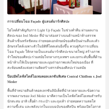
การเปลี่ยนโฉม Façade สู่แลนด์มาร์กศิลปะ
ไฮไลต์สำคัญกับการ Light Up Façade ในช่วงค่ำคืน ผ่านผลงาน
ศิลปะของ Joel Mesler ที่นำมาส่องสว่างบนด้านหน้าห้างสรรพ
สินค้าเซ็นทรัลชิดลม ถ่ายทอดเอกลักษณ์ของศิลปินผ่านสีและตัว
อักษรสไตล์เฉพาะตัวในมิติที่โดดเด่นยิ่งขึ้น ควบคู่กับการเปลี่ยน
โฉม Façade ให้กลายเป็นแลนด์มาร์กศิลปะขนาดใหญ่ สร้างภาพ
จำใหม่ของศิลปะร่วมสมัยใจกลางกรุงเทพฯ และยกระดับพื้นที่ด้าน
หน้าห้างให้เป็นจุดหมายและมุมถ่ายภาพแห่งใหม่ของเมือง ที่
สะท้อนพลังแห่งความคิดสร้างสรรค์ของศิลปะร่วมสมัย
ป๊อปอัพไลฟ์สไตล์ไอเทมคอลเลกชันพิเศษ Central Chidlom x Joel
Mesler
พื้นที่จำหน่ายสินค้าคอลเลกชันลิมิเต็ดที่นำลวดลายและข้อความ
จากผลงานของ Joel Mesler มาตีความเป็นไลฟ์สไตล์ไอเทมสำหรับ
นักสะสม อาทิ เสื้อผ้า กระเป๋า และถุงเท้า ถ่ายทอดความสดใส
ความขี้เล่น และพลังบวกในแบบฉบับของศิลปิน พร้อมเปิดโอกาส