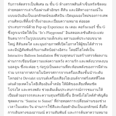
รับการคัดสรรเป็นพิเศษ ณ ชั้น G ห้างสรรพสินค้าเซ็นทรัลชิดลม
ถ่ายทอดการเล่าเรื่องผ่านตัวอักษร สีสัน และมิติทางอารมณ์ใน
แบบฉบับอันเป็นเอกลักษณ์ของศิลปิน เปิดมุมมองใหม่ของการเสพ
งานศิลปะที่ทั้งเข้าถึงง่ายและเปี่ยมความหมาย ต่อยอด
ประสบการณ์ด้วย Pop-up Experience ณ เดอะ คอร์นเนอร์ ชั้น G
ซึ่งถูกเนรมิตให้เป็น “Jo’s Playground” อินสตอลเลชันศิลปะแห่ง
จินตนาการในรูปแบบสนามเด็กเล่น ผสานองค์ประกอบขนาด
ใหญ่ สีสันสดใส และมุมถ่ายภาพที่เปิดโอกาสให้ผู้ชมได้สำรวจ
และมีปฏิสัมพันธ์กับงานศิลป์อย่างอิสระ โดยมีไฮไลต์เป็น
Interactive Balloon Installation ที่ชวนทุกคนร่วมสร้างสรรค์ผลงาน
ผ่านการเขียนข้อความแห่งความหวัง ความรัก และพลังบวกลงบน
บอลลูน ซึ่งจะค่อย ๆ ก่อรูปเป็นผลงานที่สะท้อนพลังของการมีส่วน
ร่วม บรรยากาศภายในนิทรรศการจากเครื่องเสียงชั้นนำระดับ
โลกอย่าง Devialet แบรนด์เครื่องเสียงไฮเอนด์จากฝรั่งเศสที่โดด
เด่นด้วยเทคโนโลยีเสียงอันล้ำสมัย ให้มิติของเสียงที่คมชัด
โปร่งใส และทรงพลัง ช่วยเติมเต็มประสบการณ์การชมงานให้
เปี่ยมด้วยอรรถรสและความสุนทรีย์ยิ่งขึ้น อีกหนึ่งไฮไลต์สำคัญคือ
ชุดผลงาน “Sunrise to Sunset” ที่ถ่ายทอดการเปลี่ยนผ่านของช่วง
เวลาในแต่ละวัน ผ่านการใช้สีและถ้อยคำอันเป็นเอกลักษณ์ สื่อถึง
การเดินทางของอารมณ์ ความสัมพันธ์ และการค้นหาความหมาย