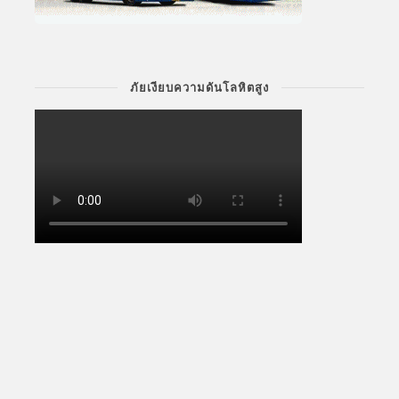
ภัยเงียบความดันโลหิตสูง