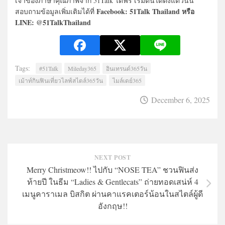
เจ้าของภาษาคุณภาพจาก 51Talk ได้ฟรี เริ่มต้นได้ตั้งแต่วันนี้
Facebook: 51Talk Thailand หรือ
สอบถามข้อมูลเพิ่มเติมได้ที่
LINE: @51TalkThailand
Tags:
#51Talk
Mileday365
อินเทรนด์365วัน
เม้าท์กินฟินเที่ยวไลฟ์สไตล์365วัน
ไมล์เดย์365
December 6, 2025
NEXT POST
Merry Christmeow!! ไปกับ “NOSE TEA” ชวนฟินส่ง
ท้ายปี ในธีม “Ladies & Gentlecats” ถ่ายทอดเสน่ห์ 4
เมนูคาราเมล บิสกิต ผ่านคาแรคเตอร์น้อนในสไตล์ผู้ดี
อังกฤษ!!