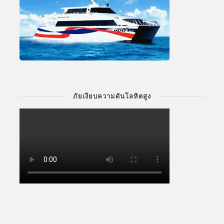
ภัยเงียบความดันโลหิตสูง