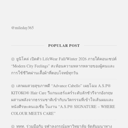
@mileday365
POPULAR POST
ยูนิโคล่ เปิดตัว LifeWear Fall/Winter 2026 ภายใต้คอนเซปต์
“Modern City Feelings” สะท้อนความหลากหลายของผู้คนและ
การใช้ชีวิตผ่านเสื้อผ้าที่ตอบโจทย์ทุกวัน
เสกผมสวยสุขภาพดี “Advance Cabello” เผยโฉม A.S.P®
KITOKO® Hair Care วีแกนแฮร์แคร์ระดับลักชัวรีจากอังกฤษ
ผสานพลังจากธรรมชาติเข้ากับนวัตกรรมที่เข้าใจเส้นผมและ
หนังศีรษะคนเอเชีย ในงาน “A.S.P® SIGNATURE – WHERE
COLOUR MEETS CARE”
ททท. ร่วมมือกับ จุฬาลงกรณ์มหาวิทยาลัย จัดสัมมนาทาง