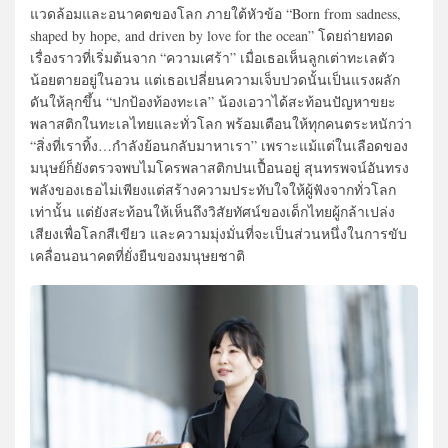
แวดล้อมและอนาคตของโลก ภายใต้หัวข้อ “Born from sadness,
shaped by hope, and driven by love for the ocean” โดยถ่ายทอด
เรื่องราวที่เริ่มต้นจาก “ความเศร้า” เมื่อเธอเห็นลูกเต่าทะเลตัว
น้อยตายอยู่ในอวน แต่เธอเปลี่ยนความเจ็บปวดนั้นเป็นแรงผลัก
ดันให้ลุกขึ้น “ปกป้องท้องทะเล” น้องเอวาได้สะท้อนปัญหาขยะ
พลาสติกในทะเลไทยและทั่วโลก พร้อมเตือนให้ทุกคนตระหนักว่า
“สิ่งที่เราทิ้ง…กำลังย้อนกลับมาหาเรา” เพราะแม้แต่ในเลือดของ
มนุษย์ก็ยังตรวจพบไมโครพลาสติกปนเปื้อนอยู่ สุนทรพจน์อันทรง
พลังของเธอไม่เพียงแต่สร้างความประทับใจให้ผู้ฟังจากทั่วโลก
เท่านั้น แต่ยังสะท้อนให้เห็นถึงวิสัยทัศน์ของเด็กไทยผู้กล้าเปล่ง
เสียงเพื่อโลกสีเขียว และความมุ่งมั่นที่จะเป็นส่วนหนึ่งในการขับ
เคลื่อนอนาคตที่ยั่งยืนของมนุษยชาติ