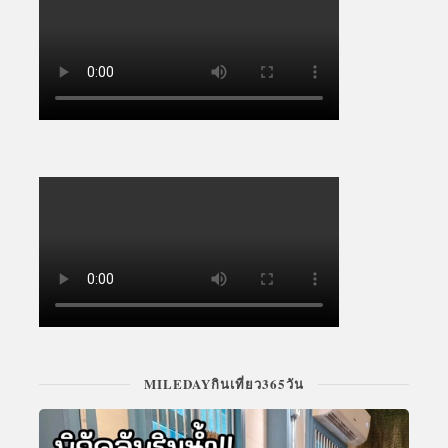
MILEDAYกินเที่ยว365วัน