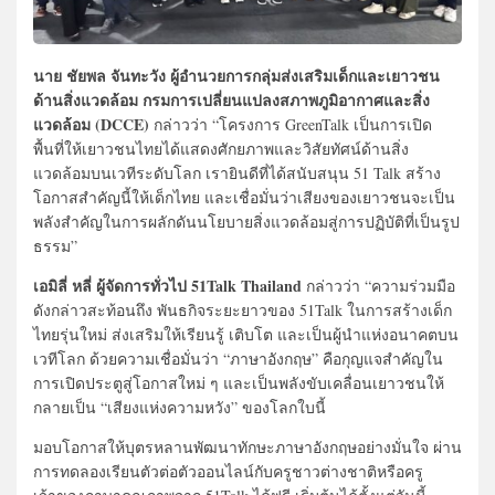
นาย ชัยพล จันทะวัง ผู้อำนวยการกลุ่มส่งเสริมเด็กและเยาวชน
ด้านสิ่งแวดล้อม กรมการเปลี่ยนแปลงสภาพภูมิอากาศและสิ่ง
แวดล้อม (DCCE)
กล่าวว่า “โครงการ GreenTalk เป็นการเปิด
พื้นที่ให้เยาวชนไทยได้แสดงศักยภาพและวิสัยทัศน์ด้านสิ่ง
แวดล้อมบนเวทีระดับโลก เรายินดีที่ได้สนับสนุน 51 Talk สร้าง
โอกาสสำคัญนี้ให้เด็กไทย และเชื่อมั่นว่าเสียงของเยาวชนจะเป็น
พลังสำคัญในการผลักดันนโยบายสิ่งแวดล้อมสู่การปฏิบัติที่เป็นรูป
ธรรม”
เอมิลี่ หลี่ ผู้จัดการทั่วไป 51Talk Thailand
กล่าวว่า “ความร่วมมือ
ดังกล่าวสะท้อนถึง พันธกิจระยะยาวของ 51Talk ในการสร้างเด็ก
ไทยรุ่นใหม่ ส่งเสริมให้เรียนรู้ เติบโต และเป็นผู้นำแห่งอนาคตบน
เวทีโลก ด้วยความเชื่อมั่นว่า “ภาษาอังกฤษ” คือกุญแจสำคัญใน
การเปิดประตูสู่โอกาสใหม่ ๆ และเป็นพลังขับเคลื่อนเยาวชนให้
กลายเป็น “เสียงแห่งความหวัง” ของโลกใบนี้
มอบโอกาสให้บุตรหลานพัฒนาทักษะภาษาอังกฤษอย่างมั่นใจ ผ่าน
การทดลองเรียนตัวต่อตัวออนไลน์กับครูชาวต่างชาติหรือครู