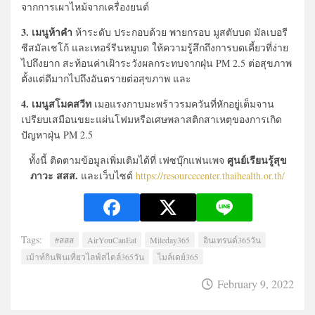
จากการเผาไหม้จากเครื่องยนต์
3. เมนูห้าคำ
ห้าระดับ ประกอบด้วย พายกรอบ มูสตับบด มัลเบอรี
ชีสมัลเชโก้ และเทอร์รีนหมูบด ให้ความรู้สึกถึงการบดเคี้ยวที่ง่าย
ไปถึงยาก สะท้อนค่าเฝ้าระวังผลกระทบจากฝุ่น PM 2.5 ต่อสุขภาพ
ตั้งแต่ดีมากไปถึงอันตรายต่อสุขภาพ และ
4. เมนูสโมคสวีท
เมอแรงกาบมะพร้าวรมควันที่หักอยู่เต็มจาน
เปรียบเสมือนขยะแผ่นโฟมหรือเศษพลาสติกสาเหตุของการเกิด
ปัญหาฝุ่น PM 2.5
ศูนย์เรียนรู้สุข
ทั้งนี้ ติดตามข้อมูลเพิ่มเติมได้ที่ เฟซบุ๊กแฟนเพจ
ภาวะ สสส.
และเว็บไซต์
https://resourcecenter.thaihealth.or.th/
Tags:
#สสส
AirYouCanEat
Mileday365
อินเทรนด์365วัน
เม้าท์กินฟินเที่ยวไลฟ์สไตล์365วัน
ไมล์เดย์365
February 9, 2022