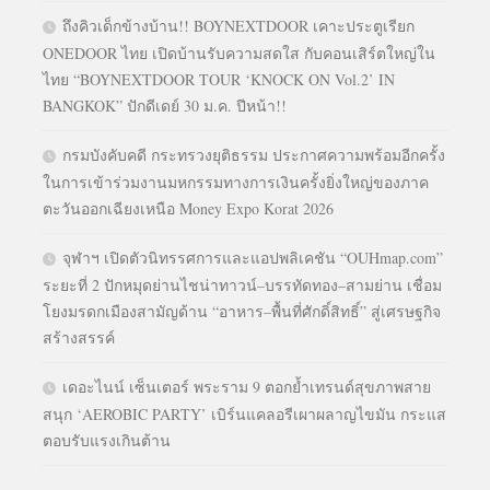
ถึงคิวเด็กข้างบ้าน!! BOYNEXTDOOR เคาะประตูเรียก
ONEDOOR ไทย เปิดบ้านรับความสดใส กับคอนเสิร์ตใหญ่ใน
ไทย “BOYNEXTDOOR TOUR ‘KNOCK ON Vol.2’ IN
BANGKOK” ปักดีเดย์ 30 ม.ค. ปีหน้า!!
กรมบังคับคดี กระทรวงยุติธรรม ประกาศความพร้อมอีกครั้ง
ในการเข้าร่วมงานมหกรรมทางการเงินครั้งยิ่งใหญ่ของภาค
ตะวันออกเฉียงเหนือ Money Expo Korat 2026
จุฬาฯ เปิดตัวนิทรรศการและแอปพลิเคชัน “OUHmap.com”
ระยะที่ 2 ปักหมุดย่านไชน่าทาวน์–บรรทัดทอง–สามย่าน เชื่อม
โยงมรดกเมืองสามัญด้าน “อาหาร–พื้นที่ศักดิ์สิทธิ์” สู่เศรษฐกิจ
สร้างสรรค์
เดอะไนน์ เซ็นเตอร์ พระราม 9 ตอกย้ำเทรนด์สุขภาพสาย
สนุก ‘AEROBIC PARTY’ เบิร์นแคลอรีเผาผลาญไขมัน กระแส
ตอบรับแรงเกินต้าน