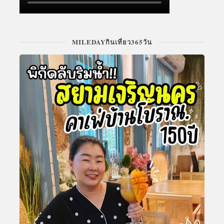
MILEDAYกินเที่ยว365วัน