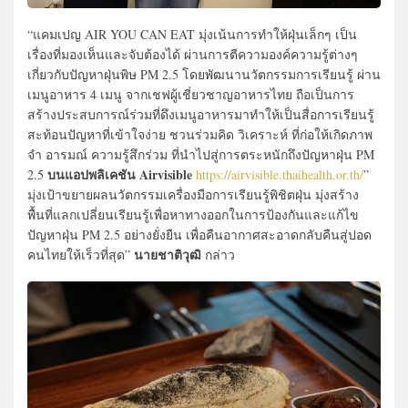
“แคมเปญ AIR YOU CAN EAT มุ่งเน้นการทำให้ฝุ่นเล็กๆ เป็น
เรื่องที่มองเห็นและจับต้องได้ ผ่านการตีความองค์ความรู้ต่างๆ
เกี่ยวกับปัญหาฝุ่นพิษ PM 2.5 โดยพัฒนานวัตกรรมการเรียนรู้ ผ่าน
เมนูอาหาร 4 เมนู จากเชฟผู้เชี่ยวชาญอาหารไทย ถือเป็นการ
สร้างประสบการณ์ร่วมที่ดึงเมนูอาหารมาทำให้เป็นสื่อการเรียนรู้
สะท้อนปัญหาที่เข้าใจง่าย ชวนร่วมคิด วิเคราะห์ ที่ก่อให้เกิดภาพ
จำ อารมณ์ ความรู้สึกร่วม ที่นำไปสู่การตระหนักถึงปัญหาฝุ่น PM
บนแอปพลิเคชัน Airvisible
2.5
https://airvisible.thaihealth.or.th/
”
มุ่งเป้าขยายผลนวัตกรรมเครื่องมือการเรียนรู้พิชิตฝุ่น มุ่งสร้าง
พื้นที่แลกเปลี่ยนเรียนรู้เพื่อหาทางออกในการป้องกันและแก้ไข
ปัญหาฝุ่น PM 2.5 อย่างยั่งยืน เพื่อคืนอากาศสะอาดกลับคืนสู่ปอด
นายชาติวุฒิ
คนไทยให้เร็วที่สุด”
กล่าว