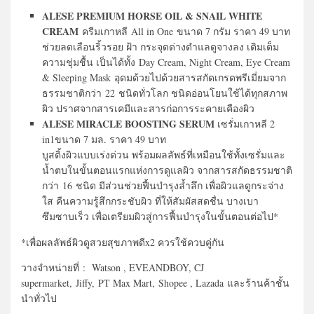
ALESE PREMIUM HORSE OIL & SNAIL WHITE
CREAM
ครีมเกาหลี All in One ขนาด 7 กรัม ราคา 49 บาท
ช่วยลดเลือนริ้วรอย ฝ้า กระจุดด่างดำแลดูจางลง เติมเต็ม
ความชุ่มชื้น เป็นได้ทั้ง Day Cream, Night Cream, Eye Cream
& Sleeping Mask อุดมด้วยไปด้วยสารสกัดเกรดพรีเมี่ยมจาก
ธรรมชาติกว่า 22 ชนิดทั่วโลก ชนิดอ่อนโยนใช้ได้ทุกสภาพ
ผิว ปราศจากสารเคมีและสารก่อการระคายเคืองผิว
ALESE MIRACLE BOOSTING SERUM
เซรั่มเกาหลี 2
in1ขนาด 7 มล. ราคา 49 บาท
บูสติ้งผิวแบบเร่งด่วน พร้อมผลลัพธ์ที่เหมือนใช้ทั้งเซรั่มและ
น้ำตบในขั้นตอนแรกแห่งการดูแลผิว จากสารสกัดธรรมชาติ
กว่า 16 ชนิด มีส่วนช่วยฟื้นบำรุงล้ำลึก เพื่อผิวแลดูกระจ่าง
ใส คืนความรู้สึกกระชับผิว ที่ให้สัมผัสสดชื่น บางเบา
ซึมซาบเร็ว เพื่อเตรียมผิวสู่การฟื้นบำรุงในขั้นตอนต่อไป*
*เพื่อผลลัพธ์ผิวดูสวยสุขภาพดีx2 ควรใช้ควบคู่กัน
วางจำหน่ายที่ : Watson , EVEANDBOY, CJ
supermarket, Jiffy, PT Max Mart, Shopee , Lazada และร้านค้าชั้น
นำทั่วไป