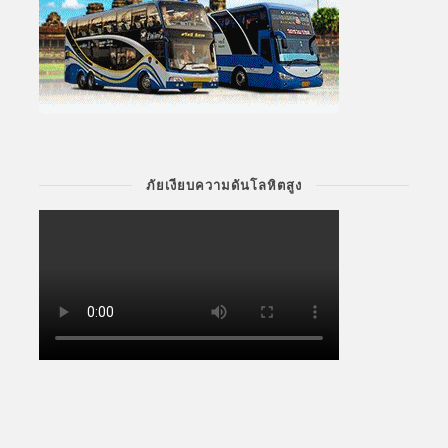
ภัยเงียบความดันโลหิตสูง