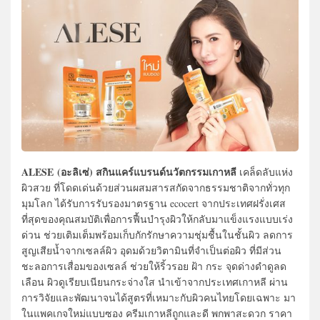
ALESE (อะลิเซ่)
สกินแคร์แบรนด์นวัตกรรมเกาหลี
เคล็ดลับแห่ง
ผิวสวย ที่โดดเด่นด้วยส่วนผสมสารสกัดจากธรรมชาติจากทั่วทุก
มุมโลก ได้รับการรับรองมาตรฐาน ecocert จากประเทศฝรั่งเศส
ที่สุดของคุณสมบัติเพื่อการฟื้นบำรุงผิวให้กลับมาแข็งแรงแบบเร่ง
ด่วน ช่วยเติมเต็มพร้อมเก็บกักรักษาความชุ่มชื้นในชั้นผิว ลดการ
สูญเสียน้ำจากเซลล์ผิว อุดมด้วยวิตามินที่จำเป็นต่อผิว ที่มีส่วน
ชะลอการเสื่อมของเซลล์ ช่วยให้ริ้วรอย ฝ้า กระ จุดด่างดำดูลด
เลือน ผิวดูเรียบเนียนกระจ่างใส นำเข้าจากประเทศเกาหลี ผ่าน
การวิจัยและพัฒนาจนได้สูตรที่เหมาะกับผิวคนไทยโดยเฉพาะ มา
ในแพคเกจใหม่แบบซอง ครีมเกาหลีถูกและดี พกพาสะดวก ราคา