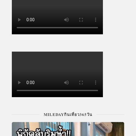
MILEDAYกินเที่ยว365วัน