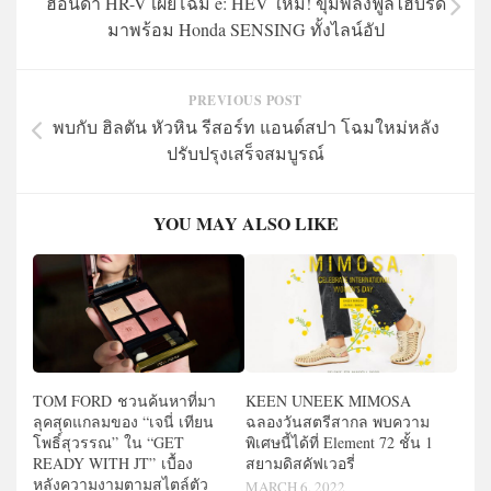
ฮอนด้า HR-V เผยโฉม e: HEV ใหม่! ขุมพลังฟูลไฮบริด
มาพร้อม Honda SENSING ทั้งไลน์อัป
PREVIOUS POST
พบกับ ฮิลตัน หัวหิน รีสอร์ท แอนด์สปา โฉมใหม่หลัง
ปรับปรุงเสร็จสมบูรณ์
YOU MAY ALSO LIKE
TOM FORD ชวนค้นหาที่มา
KEEN UNEEK MIMOSA
ลุคสุดแกลมของ “เจนี่ เทียน
ฉลองวันสตรีสากล พบความ
โพธิ์สุวรรณ” ใน “GET
พิเศษนี้ได้ที่ Element 72 ชั้น 1
READY WITH JT” เบื้อง
สยามดิสคัฟเวอรี่
หลังความงามตามสไตล์ตัว
MARCH 6, 2022