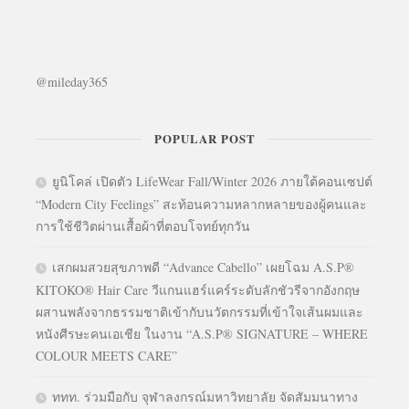
@mileday365
POPULAR POST
ยูนิโคล่ เปิดตัว LifeWear Fall/Winter 2026 ภายใต้คอนเซปต์
“Modern City Feelings” สะท้อนความหลากหลายของผู้คนและ
การใช้ชีวิตผ่านเสื้อผ้าที่ตอบโจทย์ทุกวัน
เสกผมสวยสุขภาพดี “Advance Cabello” เผยโฉม A.S.P®
KITOKO® Hair Care วีแกนแฮร์แคร์ระดับลักชัวรีจากอังกฤษ
ผสานพลังจากธรรมชาติเข้ากับนวัตกรรมที่เข้าใจเส้นผมและ
หนังศีรษะคนเอเชีย ในงาน “A.S.P® SIGNATURE – WHERE
COLOUR MEETS CARE”
ททท. ร่วมมือกับ จุฬาลงกรณ์มหาวิทยาลัย จัดสัมมนาทาง