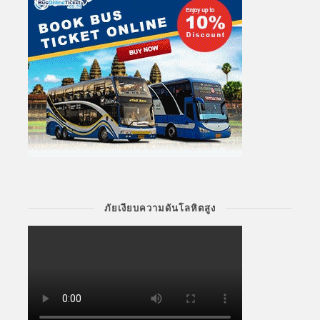
ภัยเงียบความดันโลหิตสูง