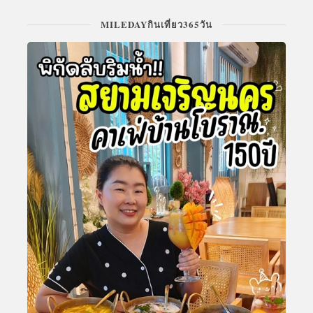
MILEDAYกินเที่ยว365วัน