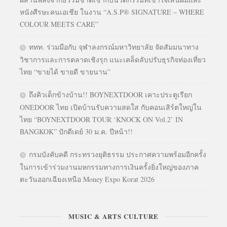
หนังศีรษะคนเอเชีย ในงาน “A.S.P® SIGNATURE – WHERE
COLOUR MEETS CARE”
ททท. ร่วมมือกับ จุฬาลงกรณ์มหาวิทยาลัย จัดสัมมนาทาง
วิชาการและการตลาดเชิงรุก แนะเคล็ดลับปรับธุรกิจท่องเที่ยว
ไทย “ขายได้ ขายดี ขายนาน”
ถึงคิวเด็กข้างบ้าน!! BOYNEXTDOOR เคาะประตูเรียก
ONEDOOR ไทย เปิดบ้านรับความสดใส กับคอนเสิร์ตใหญ่ใน
ไทย “BOYNEXTDOOR TOUR ‘KNOCK ON Vol.2’ IN
BANGKOK” ปักดีเดย์ 30 ม.ค. ปีหน้า!!
กรมบังคับคดี กระทรวงยุติธรรม ประกาศความพร้อมอีกครั้ง
ในการเข้าร่วมงานมหกรรมทางการเงินครั้งยิ่งใหญ่ของภาค
ตะวันออกเฉียงเหนือ Money Expo Korat 2026
MUSIC & ARTS CULTURE