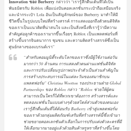
Innovation ของ Burberry
กล่าวว่า “เรารู้สึกตื่นเต้นที่ได้เป็น
พันธมิตรกับ Roblox เพื่อแบ่งปันคอลเลกชั่นกระเป๋าถือเสมือนจริง
และนำกระเป๋า Lola อันเป็นสัญลักษณ์ของ Burberry มาทำให้มี
ชีวิตขึ้นในรูปแบบใหม่ที่สร้างสรรค์ การแสดงออกถึงตัวตนดิจิทัล
ของเราเป็นแนวคิดที่น่าสนใจ และเป็นสิ่งหนึ่งที่เรารู้ว่ามีความ
สำคัญต่อลูกค้าของเรามากขึ้นเรื่อยๆ Roblox เป็นแพลตฟอร์มที่
สร้างขึ้นจากจินตนาการ ชุมชน และความคิดสร้างสรรค์ซึ่งเป็น
ศูนย์กลางของแบรนด์เรา”
“สำหรับคอมมูนิตี้ระดับโลกของเราซึ่งมีผู้ใช้งานต่อวัน
มากกว่า 50 ล้านคน การแสดงตัวตนผ่านแฟชั่นดิจิทัล
และการปรับเปลี่ยนรูปภาพประจำตัวเป็นส่วนสำคัญใน
การสร้างประสบการณ์ในแต่ละวันของสมาชิกบน
แพลตฟอร์ม” Christina Wootton รองประธานฝ่าย Global
Partnerships ของ Roblox กล่าว “Roblox ช่วยให้ผู้คน
สามารถเป็นใครก็ได้ที่พวกเขาต้องการ สร้างสรรค์และ
ทดลองแฟชั่นในแบบต่างๆด้วยสไตล์ส่วนตัวของตนเอง
เรารู้สึกตื่นเต้นที่ได้ต้อนรับ Burberry เข้าสู่แพลตฟอร์ม
ของเราด้วยกลุ่มผลิตภัณฑ์เสริมที่สร้างสรรค์นี้ซึ่งเข้ามา
ช่วยขยายคอลเลกชันตัวเลือกในการปรับแต่งตัวละครที่มี
ให้เลือกมากมายอยู่แล้วด้วยสินค้าหรูหราที่สร้างขึ้นโดย