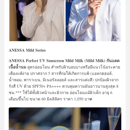
ANESSA Mild Series
ANESSA Perfect UV Sunscreen Mild Milk (Mild Milk) กันแดด
เนื้อน้ำนม
สูตรอ่อนโยน สำหรับผิวบอบบางหรือมีแนวโน้มระคาย
เคืองแพ้ง่าย ปราศจาก 5 สารที่ก่อให้เกิดการแพ้ (แอลกฮฮอล์,
น้ำหอม, พาราเบน, มิเนอรัลออยล์ และสารแต่งสี) ปกป้องผิวจาก
รังสี UV ด้วย SPF50+ PA++++ ควบคุมความมันยาวนานสูงสุด 8
ชม.*** ใช้ได้ทั้งผิวหน้าและผิวกาย อ่อนโยนแม้ผิวเด็ก อายุ 6
เดือนขึ้นไป ขนาด 60 มิลลิลิตร ราคา 1,050 บา
ท