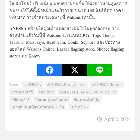
ใส ฉ่ำโกลว์ เรียบเนียน มอบความชุ่มชื้นให้ผิวยาวนานสูงสุด 12
ชม** (ใช้ได้ทั้งผิวหน้าและผิวกาย) ขนาด 180 มิลลิลิตร ราคา
990 บาท วางจำหน่ายเฉพาะที่ Watsons เท่านั้น
ANESSA
พร้อมให้คุณท้าแดดอย่างมั่นใจในทุกกิจกรรม วาง
จำหน่ายแล้ววันนี้ที่ Watsons, EVEANDBOY, Tops, Boots,
Tsuruha, Matsukiyo, Beautrium, Donki, Sephora และช่องทาง
ออนไลน์ Watsons Online, Lazada flagship store, Shopee flagship
store และ Konvy
Tags:
#ANESSA
#ANESSABeautySuncare
#ANESSAThailand
#สกายวงศ์รวี
#อเนสซ่า
ANESSAULTIMATEPREVENTION
Mileday365
กันแดดสูตรสกินแคร์
อินเทรนด์365วัน
เม้าท์กินฟินเที่ยวไลฟ์สไตล์365วัน
ไมล์เดย์365
April 2, 2024