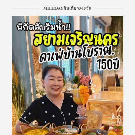
MILEDAYกินเที่ยว365วัน