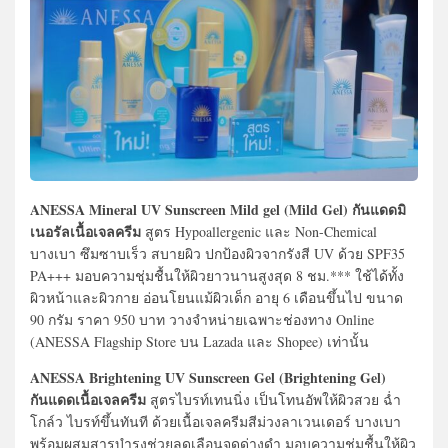
ANESSA Mineral UV Sunscreen Mild gel (Mild Gel) กันแดดมิ
เนอรัลเนื้อเจลครีม
สูตร Hypoallergenic และ Non-Chemical
บางเบา ซึมซาบเร็ว สบายผิว ปกป้องผิวจากรังสี UV ด้วย SPF35
PA+++ มอบความชุ่มชื้นให้ผิวยาวนานสูงสุด 8 ชม.*** ใช้ได้ทั้ง
ผิวหน้าและผิวกาย อ่อนโยนแม้ผิวเด็ก อายุ 6 เดือนขึ้นไป ขนาด
90 กรัม ราคา 950 บาท วางจำหน่ายเฉพาะช่องทาง Online
(ANESSA Flagship Store บน Lazada และ Shopee) เท่านั้น
ANESSA Brightening UV Sunscreen Gel (Brightening Gel)
กันแดดเนื้อเจลครีม
สูตรไบรท์เทนนิ่ง เป็นโทนอัพให้ผิวสวย ฉ่ำ
โกล์ว ไบรท์ขึ้นทันที ด้วยเนื้อเจลครีมสีม่วงลาเวนเดอร์ บางเบา
พร้อมผสมสารบำรุงช่วยลดเลือนจุดด่างดำ มอบความชุ่มชื้นให้ผิว