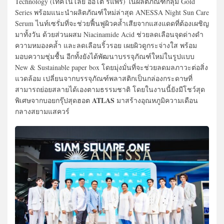
Technology (เทคโนโลยี ออโต้ รีแพร์) ในผลิตภัณฑ์กลุ่ม Gold
Series พร้อมแนะนำผลิตภัณฑ์ใหม่ล่าสุด ANESSA Night Sun Care
Serum ไนท์เซรั่มที่จะช่วยฟื้นฟูผิวคล้ำเสียจากแสงแดดที่ต้องเผชิญ
มาทั้งวัน ด้วยส่วนผสม Niacinamide Acid ช่วยลดเลือนจุดด่างดำ
ความหมองคล้ำ และลดเลือนริ้วรอย เผยผิวดูกระจ่างใส พร้อม
มอบความชุ่มชื้น อีกทั้งยังได้พัฒนาบรรจุภัณฑ์ใหม่ในรูปแบบ
New & Sustainable paper box โดยมุ่งมั่นที่จะช่วยลดมลภาวะต่อสิ่ง
แวดล้อม เปลี่ยนจากบรรจุภัณฑ์พลาสติกเป็นกล่องกระดาษที่
สามารถย่อยสลายได้เองตามธรรมชาติ โดยในงานนี้ยังมีโชว์สุด
ATLAS
พิเศษจากบอยกรุ๊ปสุดฮอต
มาสร้างอุณหภูมิความเดือน
กลางสยามแสควร์