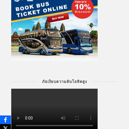
ภัยเงียบความดันโลหิตสูง