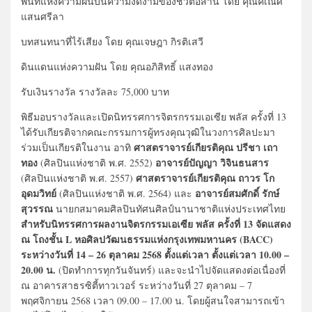
พื้นที่แห่งความฝันบนความงดงามของชีวิตอีสาน โดย คุณคเณศ
แสนศรีลา
บทสนทนาที่ไร้เสียง โดย คุณเจษฎา กิรติเสวี
ดินแดนแห่งความฝัน โดย คุณอภิสิทธิ์ แสงทอง
รับเงินรางวัล รางวัลละ 75,000 บาท
พิธีมอบรางวัลและเปิดนิทรรศการจิตรกรรมเอเซีย พลัส ครั้งที่ 13
ได้รับเกียรติจากคณะกรรมการผู้ทรงคุณวุฒิในวงการศิลปะมา
ศาสตราจารย์เกียรติคุณ ปรีชา เถา
ร่วมเป็นเกียรติในงาน อาทิ
ทอง
อาจารย์ปัญญา วิจินธนสาร
(ศิลปินแห่งชาติ พ.ศ. 2552)
ศาสตราจารย์เกียรติคุณ ถาวร โก
(ศิลปินแห่งชาติ พ.ศ. 2557)
อุดมวิทย์
อาจารย์สมศักดิ์ รักษ์
(ศิลปินแห่งชาติ พ.ศ. 2564) และ
สุวรรณ
นายกสมาคมศิลปินทัศนศิลป์นานาชาติแห่งประเทศไทย
สำหรับนิทรรศการผลงานจิตรกรรมเอเซีย พลัส ครั้งที่ 13 จัดแสดง
ณ โถงชั้น L หอศิลปวัฒนธรรมแห่งกรุงเทพมหานคร (BACC)
ระหว่างวันที่ 14 – 26 ตุลาคม 2568 ตั้งแต่เวลา ตั้งแต่เวลา 10.00 –
20.00 น.
(ปิดทำการทุกวันจันทร์) และจะนำไปจัดแสดงต่อเนื่องที่
ณ อาคารสาธรซิตี้ทาวเวอร์ ระหว่างวันที่ 27 ตุลาคม – 7
พฤศจิกายน 2568 เวลา 09.00 – 17.00 น. โดยผู้สนใจสามารถเข้า