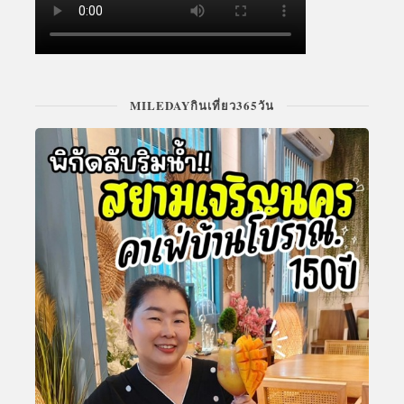
MILEDAYกินเที่ยว365วัน