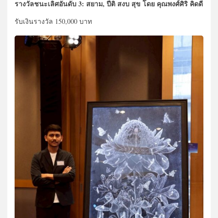
รางวัลชนะเลิศอันดับ 3: สยาม, ปีติ สงบ สุข โดย คุณพงศ์ศิริ คิดดี
รับเงินรางวัล 150,000 บาท