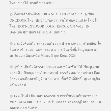
ไทย “ขายได้ ขายดี ขายนาน”
ถึงคิวเด็กข้างบ้าน!! BOYNEXTDOOR เคาะประตูเรียก
ONEDOOR ไทย เปิดบ้านรับความสดใส กับคอนเสิร์ตใหญ่ใน
ไทย “BOYNEXTDOOR TOUR ‘KNOCK ON Vol.2’ IN
BANGKOK” ปักดีเดย์ 30 ม.ค. ปีหน้า!!
กรมบังคับคดี กระทรวงยุติธรรม ประกาศความพร้อมอีกครั้ง
ในการเข้าร่วมงานมหกรรมทางการเงินครั้งยิ่งใหญ่ของภาค
ตะวันออกเฉียงเหนือ Money Expo Korat 2026
จุฬาฯ เปิดตัวนิทรรศการและแอปพลิเคชัน “OUHmap.com”
ระยะที่ 2 ปักหมุดย่านไชน่าทาวน์–บรรทัดทอง–สามย่าน เชื่อม
โยงมรดกเมืองสามัญด้าน “อาหาร–พื้นที่ศักดิ์สิทธิ์” สู่เศรษฐกิจ
สร้างสรรค์
เดอะไนน์ เซ็นเตอร์ พระราม 9 ตอกย้ำเทรนด์สุขภาพสาย
สนุก ‘AEROBIC PARTY’ เบิร์นแคลอรีเผาผลาญไขมัน กระแส
ตอบรับแรงเกินต้าน