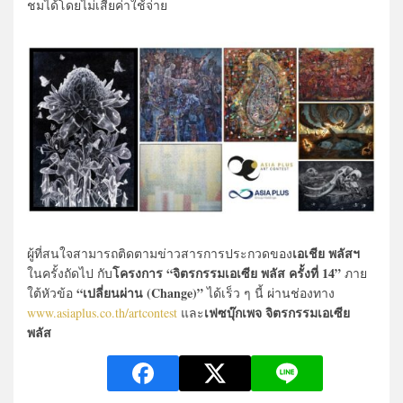
ชมได้โดยไม่เสียค่าใช้จ่าย
เอเชีย พลัสฯ
ผู้ที่สนใจสามารถติดตามข่าวสารการประกวดของ
โครงการ “จิตรกรรมเอเซีย พลัส ครั้งที่ 14”
ในครั้งถัดไป กับ
ภาย
“เปลี่ยนผ่าน (Change)”
ใต้หัวข้อ
ได้เร็ว ๆ นี้ ผ่านช่องทาง
เฟซบุ๊กเพจ จิตรกรรมเอเซีย
www.asiaplus.co.th/artcontest
และ
พลัส