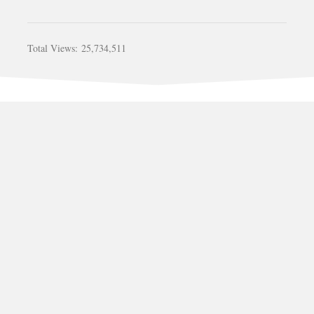
Total Views:
25,734,511
รับสร้างบ้าน อาคาร วัด รีโนเวท ต่อเติม ติดต่อคุณ เก่ง 081-
452-4247