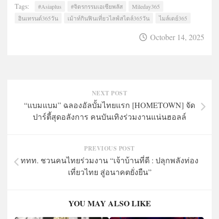
Tags:
#Asiaplus
#จิตรกรรมเอเซียพลัส
Mileday365
อินเทรนด์365วัน
เม้าท์กินฟินเที่ยวไลฟ์สไตล์365วัน
ไมล์เดย์365
October 14, 2025
NEXT POST
“แบมแบม” ฉลองอัลบั้มไทยแรก [HOMETOWN] จัด
ปาร์ตี้สุดอลังการ คนบันเทิงร่วมงานแน่นฮอลล์
PREVIOUS POST
ททท. ชวนคนไทยร่วมงาน “เจ้าบ้านที่ดี : ปลุกพลังท่อง
เที่ยวไทย สู่อนาคตยั่งยืน”
YOU MAY ALSO LIKE