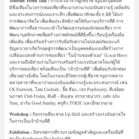
Tourism Trend Talk :
การเสวนาจากผู้เชี่ยวชาญและบุคคลที่
มีชื่อเสียงในวงการท่องเที่ยวที่จะมาเสวนาแบ่งปันความรู้ เคล็ดลับ
และประสบการณ์แบบเจาะลึก เพื่อพัฒนาทักษะทั้ง 6 มิติ ได้แก่
การพัฒนาจิตใจ เพื่อเพิ่มประสิทธิภาพให้กับงานบริการที่ดี การ
พัฒนาการสื่อสารและเข้าใจวัฒนธรรมของนักท่องเที่ยว การ
พัฒนาบุคลิกภาพเพื่อสร้างภาพลักษณ์ที่ดียิ่งขึ้น เรียนรู้เครื่องมือ
เพิ่มเติม เพื่อเสริมสร้างการรับมือกับความไม่ปลอดภัยและแก้
ปัญหาเวลาเกิดวิกฤตสู่การพัฒนาเป็นบุคคลต้นแบบที่สร้างการ
เปลี่ยนแปลงด้านการท่องเที่ยว “ในบ้านของตัวเอง” (Local Hero)
และรวมถึงมีส่วนร่วมในการเสริมสร้างแรงบันดาลใจแก่ผู้ให้
บริการท่องเที่ยว พร้อมที่จะเป็น “เจ้าบ้านที่ดี” เพื่อต้อนรับนักท่อง
เที่ยวอย่างยั่งยืน โดยในงานจะมีวิทยากรผู้เชี่ยวชาญจากหลาก
หลายสาขาที่จะมาร่วมแบ่งปันองค์ความรู้และประสบการณ์ เช่น
CK Fastwork, โอม Cocktail , จั๊ด ธีมะ, เจก PopSociety, ดีเจอ้อย-
นภาพร Club Friday, ฝันดี – ฝันเด่น จรรยาธนากร, แต๋ง Afte
Yum, อาร์ม Good Sunday, ครูดิว TOEIC และอีกมากมาย
Workshop :
กิจกรรมที่จะช่วย Up-Skill และสร้างแรงบันดาลใจ
ในการเป็นเจ้าบ้านที่ดี
Exhibition :
นิทรรศการที่รวบรวมข้อมูลสำคัญและเครื่องมือที่
.
จำเป็นสำหรับการเป็นเจ้าบ้านที่ดี