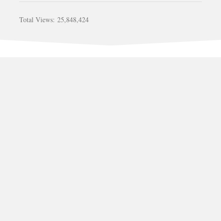
Total Views:
25,848,424
รับสร้างบ้าน อาคาร วัด รีโนเวท ต่อเติม ติดต่อคุณ เก่ง 081-
452-4247