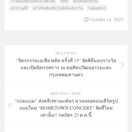
การท่องเที่ยวแห่งประเทศไทย
ททท
อินเทรนด์365วัน
เจ้าบ้านที่ดี
เม้าท์กินฟินเที่ยวไลฟ์สไตล์365วัน
ไมล์เดย์365
October 14, 2025
NEXT POST
“จิตรกรรมเอเซีย พลัส ครั้งที่ 13” จัดพิธีมอบรางวัล
และเปิดนิทรรศการ ณ หอศิลปวัฒนธรรมแห่ง
กรุงเทพมหานคร
PREVIOUS POST
“แบมแบม” ส่งคลิปชวนแฟนๆ ม่วนจอยคอนเสิร์ตรูป
แบบใหม่ “HOMETOWN CONCERT” จัดที่ไทย
เท่านั้น!! กดบัตร 23 ต.ค.นี้