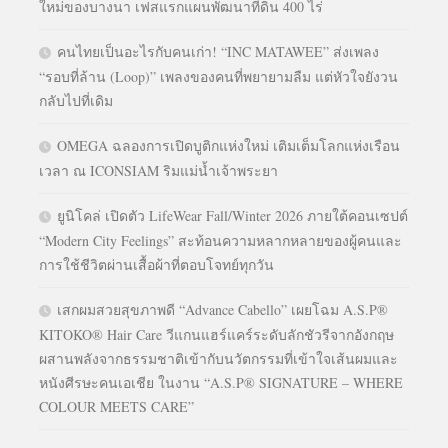
ใหม่ของบางนา เฟสแรกแผนพัฒนาที่ดิน 400 ไร่
คนไทยเป็นอะไรกับคนเก่า! “INC MATAWEE” ส่งเพลง
“รอบที่ล้าน (Loop)” เพลงของคนที่พยายามลืม แต่หัวใจยังวน
กลับไปที่เดิม
OMEGA ฉลองการเปิดบูติกแห่งใหม่ เติมเต็มโลกแห่งเรือน
เวลา ณ ICONSIAM ริมแม่น้ำเจ้าพระยา
ยูนิโคล่ เปิดตัว LifeWear Fall/Winter 2026 ภายใต้คอนเซปต์
“Modern City Feelings” สะท้อนความหลากหลายของผู้คนและ
การใช้ชีวิตผ่านเสื้อผ้าที่ตอบโจทย์ทุกวัน
เสกผมสวยสุขภาพดี “Advance Cabello” เผยโฉม A.S.P®
KITOKO® Hair Care วีแกนแฮร์แคร์ระดับลักชัวรีจากอังกฤษ
ผสานพลังจากธรรมชาติเข้ากับนวัตกรรมที่เข้าใจเส้นผมและ
หนังศีรษะคนเอเชีย ในงาน “A.S.P® SIGNATURE – WHERE
COLOUR MEETS CARE”