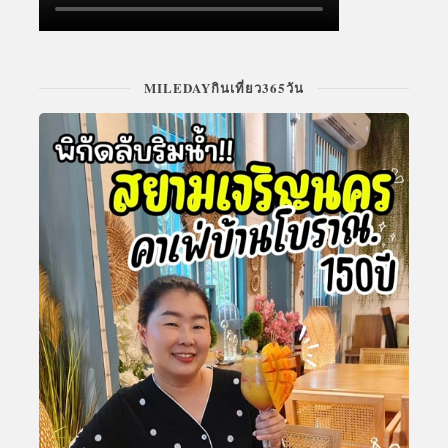
MILEDAYกินเที่ยว365วัน