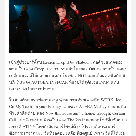
เข้าสู่ช่วงปาร์ตี้กับ Lemon Drop และ Shaboom ต่อด้วยสเตจของ
ซาน ในเพลง Creep และการรวมตัวในเพลง Outlaw จากนั้น ฮงจุง
เปลี่ยนฮอลล์ให้กลายเป็นคลับในเพลง NO1 และเดือดสุดขีดกับ มิ
นกิ ในเพลง AUTOBAHN+ROAR ที่แร็ปได้ดุดันจนแฟนๆ แทบ
กลายร่างเป็นหมาป่าตาม
ในช่วงท้าย กราฟความสนุกพุ่งทะยานด้วยเพลงฮิต WORK, Ice
On My Teeth, In your Fantasy และช่วง ATEEZ Medley ก่อนจะปิด
ท้ายค่ำคืนด้วยเพลง Now this house ain’t a home, Enough, Curtain
Call และอังกอร์สุดเดือดในเพลง The Real นอกจากโชว์ที่เตรียมมา
อย่างดี ATINY ไทยยังจัดเซอร์ไพรส์ด้วยโปรเจกต์แบนเนอร์
ข้อความ “จาก 973 วันที่รอคอย เหลือเพียงศูนย์ เพราะวันนี้ได้เจอ