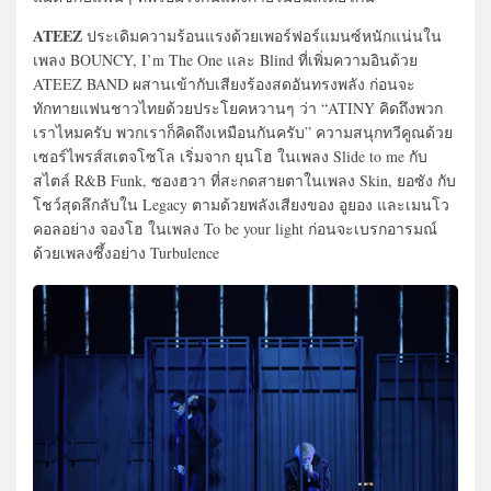
ATEEZ
ประเดิมความร้อนแรงด้วยเพอร์ฟอร์แมนซ์หนักแน่นใน
เพลง BOUNCY, I’m The One และ Blind ที่เพิ่มความอินด้วย
ATEEZ BAND ผสานเข้ากับเสียงร้องสดอันทรงพลัง ก่อนจะ
ทักทายแฟนชาวไทยด้วยประโยคหวานๆ ว่า “ATINY คิดถึงพวก
เราไหมครับ พวกเราก็คิดถึงเหมือนกันครับ” ความสนุกทวีคูณด้วย
เซอร์ไพรส์สเตจโซโล เริ่มจาก ยุนโฮ ในเพลง Slide to me กับ
สไตล์ R&B Funk, ซองฮวา ที่สะกดสายตาในเพลง Skin, ยอซัง กับ
โชว์สุดลึกลับใน Legacy ตามด้วยพลังเสียงของ อูยอง และเมนโว
คอลอย่าง จองโฮ ในเพลง To be your light ก่อนจะเบรกอารมณ์
ด้วยเพลงซึ้งอย่าง Turbulence