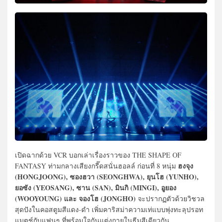
เปิดฉากด้วย VCR บอกเล่าเรื่องราวของ THE SHAPE OF
ฮงจุง
FANTASY ท่ามกลางเสียงกรี๊ดสนั่นฮอลล์ ก่อนที่ 8 หนุ่ม
(HONGJOONG), ซองฮวา (SEONGHWA), ยุนโฮ (YUNHO),
ยอซัง (YEOSANG), ซาน (SAN), มินกิ (MINGI), อูยอง
(WOOYOUNG) และ จองโฮ (JONGHO)
จะปรากฏตัวด้วยวิชวล
สุดปังในคอสตูมสีแดง-ดำ เพิ่มคาริสม่าความเท่แบบพุ่งทะลุปรอท
แมตช์กับแฟนๆ ที่พร้อมใจกันแต่งกายในธีมสีเดียวกัน