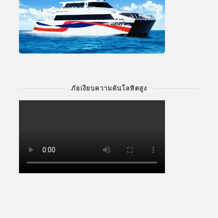
ภัยเงียบความดันโลหิตสูง