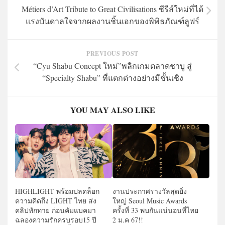
Métiers d’Art Tribute to Great Civilisations ซีรีส์ใหม่ที่ได้
แรงบันดาลใจจากผลงานชิ้นเอกของพิพิธภัณฑ์ลูฟร์
PREVIOUS POST
“Cyu Shabu Concept ใหม่”พลิกเกมตลาดชาบู สู่
“Specialty Shabu” ที่แตกต่างอย่างมีชั้นเชิง
YOU MAY ALSO LIKE
HIGHLIGHT พร้อมปลดล็อก
งานประกาศรางวัลสุดยิ่ง
ความคิดถึง LIGHT ไทย ส่ง
ใหญ่ Seoul Music Awards
คลิปทักทาย ก่อนคัมแบคมา
ครั้งที่ 33 พบกันแน่นอนที่ไทย
ฉลองความรักครบรอบ15 ปี
2 ม.ค 67!!