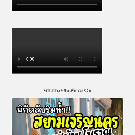
MILEDAYกินเที่ยว365วัน