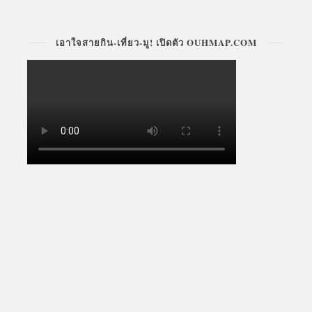
เอาใจสายกิน-เที่ยว-มู! เปิดตัว OUHMAP.COM