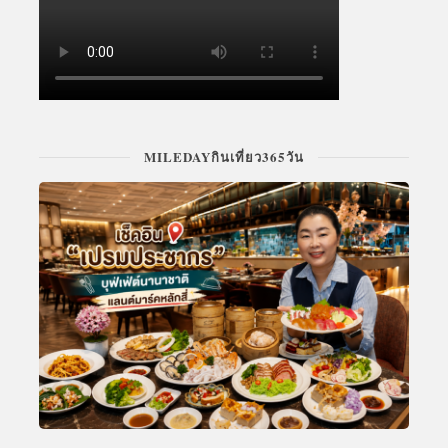
MILEDAYกินเที่ยว365วัน