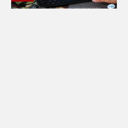
Total Views:
25,895,287