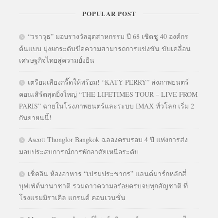
POPULAR POST
“วราวุธ” มอบรางวัลอุตสาหกรรม ปี 68 เชิดชู 40 องค์กร
ต้นแบบ มุ่งยกระดับขีดความสามารถการแข่งขัน ขับเคลื่อน
เศรษฐกิจไทยสู่ความยั่งยืน
เตรียมเสียงกรี๊ดให้พร้อม! “KATY PERRY” ส่งภาพยนตร์
คอนเสิร์ตสุดยิ่งใหญ่ “THE LIFETIMES TOUR – LIVE FROM
PARIS” ฉายในโรงภาพยนตร์และระบบ IMAX ทั่วโลก เริ่ม 2
กันยายนนี้!
Ascott Thonglor Bangkok ฉลองครบรอบ 4 ปี แห่งการส่ง
มอบประสบการณ์การพักอาศัยเหนือระดับ
เช็คอิน ห้องอาหาร “เปรมประชากร” แลนด์มาร์กหลักสี่
บุฟเฟ่ต์นานาชาติ รวมดาวความอร่อยครบจบทุกสัญชาติ ที่
โรงแรมมิราเคิล แกรนด์ คอนเวนชั่น