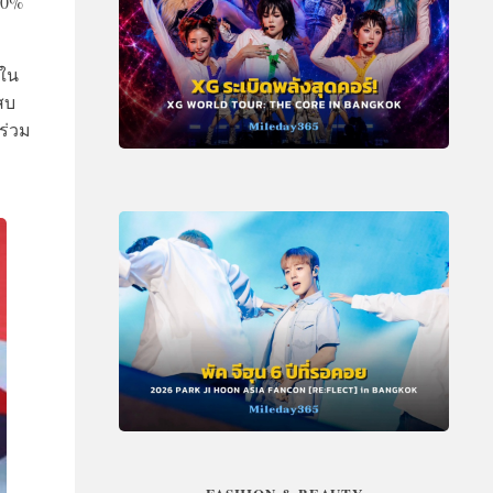
80%
 ใน
สบ
ร่วม