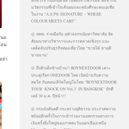
ลักชัวรีจากอังกฤษ ผสานพลังจากธรรมชาติเข้ากับ
นวัตกรรมที่เข้าใจเส้นผมและหนังศีรษะคนเอเชีย
ในงาน “A.S.P® SIGNATURE – WHERE
COLOUR MEETS CARE”
ททท. ร่วมมือกับ จุฬาลงกรณ์มหาวิทยาลัย จัด
สนอ
สัมมนาทางวิชาการและการตลาดเชิงรุก แนะ
่อน
เคล็ดลับปรับธุรกิจท่องเที่ยวไทย “ขายได้ ขายดี
ขายนาน”
อย่า
ง
ถึงคิวเด็กข้างบ้าน!! BOYNEXTDOOR เคาะ
ประตูเรียก ONEDOOR ไทย เปิดบ้านรับความ
สดใส กับคอนเสิร์ตใหญ่ในไทย “BOYNEXTDOOR
TOUR ‘KNOCK ON Vol.2’ IN BANGKOK” ปักดี
เดย์ 30 ม.ค. ปีหน้า!!
กรมบังคับคดี กระทรวงยุติธรรม ประกาศความ
พร้อมอีกครั้งในการเข้าร่วมงานมหกรรมทางการ
เงินครั้งยิ่งใหญ่ของภาคตะวันออกเฉียงเหนือ