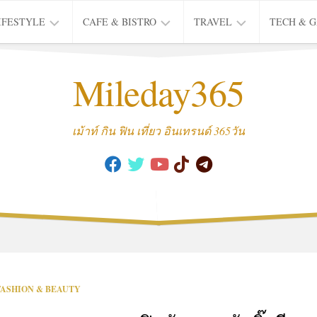
IFESTYLE
CAFE & BISTRO
TRAVEL
TECH & 
IFE
BISTRO
TIEW
Mileday365
HEALTH
THAI
CAFE
HOTEL
INTER
REVIEW
TRIP
เม้าท์ กิน ฟิน เที่ยว อินเทรนด์ 365วัน
MUSIC
&
ARTS
CULTURE
FASHION
&
BEAUTY
MOVIE
FASHION & BEAUTY
&
SERIES