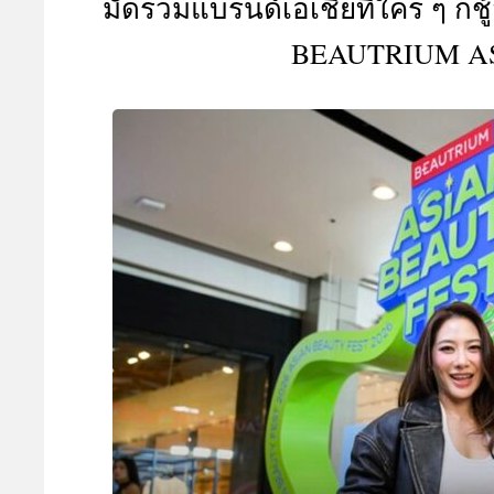
มัดรวมแบรนด์เอเชียที่ใคร ๆ ก็ช
A
BEAUTRIUM AS