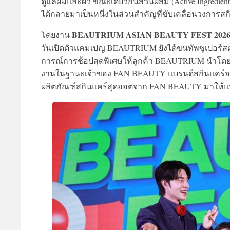
ดูแลผมและผิว ขณะเดียวกันส่วนผสม (Active Ingredien
ได้กลายมาเป็นหนึ่งในส่วนสำคัญที่ขับเคลื่อนวงการ
BEAUTRIUM ASIAN BEAUTY FEST 202
โดยงาน
วันเปิดตัวแคมเปญ BEAUTRIUM ยังได้ขนทัพซูเปอร์สตาร
การณ์การช้อปสุดพิเศษให้ลูกค้า BEAUTRIUM นำโดยไอ
งานในฐานะเจ้าของ FAN BEAUTY แบรนด์สกินแคร์จาก
ผลิตภัณฑ์สกินแคร์สุดฮอตจาก FAN BEAUTY มาให้แฟน