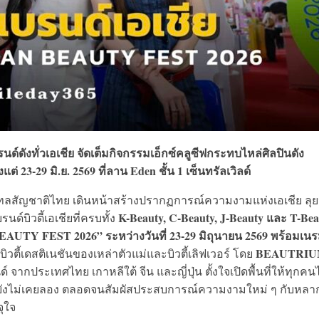
์ดังทั่วเอเชีย จัดเต็มกิจกรรมเอ็กซ์คลูซีฟกระทบไหล่ศิลปินดัง
่ 23-29 มิ.ย. 2569 ที่ลาน Eden ชั้น 1 เซ็นทรัลเวิลด์
ีเทลสัญชาติไทย เดินหน้าสร้างปรากฏการณ์ความงามแห่งเอเชีย ลุย
K-Beauty, C-Beauty, J-Beauty และ T-Bea
์บิวตี้เอเชียที่ครบทั้ง
Y FEST 2026” ระหว่างวันที่ 23-29 มิถุนายน 2569 พร้อมเนร
BEAUTRI
ิวตี้เดสติเนชันของเหล่าตัวแม่และบิวตี้เลิฟเวอร์ โดย
จากประเทศไทย เกาหลีใต้ จีน และญี่ปุ่น ตั้งใจเปิดพื้นที่ให้ทุกคนไ
่ยังไม่เคยลอง ตลอดจนสัมผัสประสบการณ์ความงามใหม่ ๆ กับหลา
ุใจ