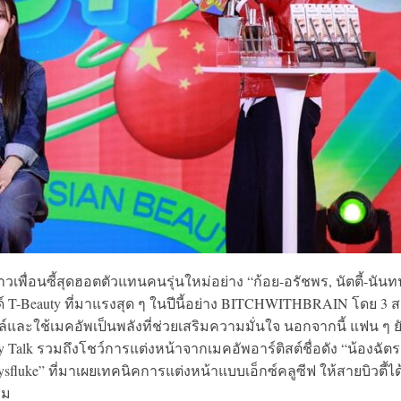
วเพื่อนซี้สุดฮอตตัวแทนคนรุ่นใหม่อย่าง “ก้อย-อรัชพร, นัตตี้-นันท
 T-Beauty ที่มาแรงสุด ๆ ในปีนี้อย่าง BITCHWITHBRAIN โดย 3 
และใช้เมคอัพเป็นพลังที่ช่วยเสริมความมั่นใจ นอกจากนี้ แฟน ๆ ยั
alk รวมถึงโชว์การแต่งหน้าจากเมคอัพอาร์ติสต์ชื่อดัง “น้องฉัตร
fluke” ที่มาเผยเทคนิคการแต่งหน้าแบบเอ็กซ์คลูซีฟ ให้สายบิวตี้ได
่ม