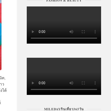
FASHION & BEAUTY
นัท,
สาว
งได้
้
MILEDAYกินเที่ยว365วัน