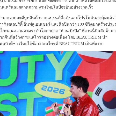
ts) มาแรงอย่าง PDRN และ Microbiome จากเกาหลีใต้ที่เติบโตถึง 5
สกินแคร์และตลาดความงามไทยในปัจจุบันอย่างรวดเร็ว
6
นอกจากจะมีบูทสินค้าจากแบรนด์ชื่อดังและโปรโมชันสุดคุ้มแล้ว
์ เซเลบริตี้ อินฟลูเอนเซอร์ และศิลปินกว่า 100 ชีวิตมาสร้างประ
คอนความงามระดับโลกอย่าง “ฟ่าน ปิงปิง” ที่งานนี้บินลัดฟ้ามา
จีนที่สร้างกระแสไวรัลอย่างต่อเนื่อง โดย BEAUTRIUM นำ
บิวตี้ชาวไทยได้ช้อปก่อนใครที่ BEAUTRIUM เป็นที่แรก