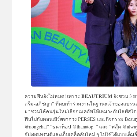
BEAUTRIUM
ความฟินยังไม่หมด! เพราะ
ยังชวน 3 สา
ดรีม-อภิชญา” ที่ตบเท้าร่วมงานในฐานะเจ้าของแบรนด์
มาชวนให้คนรุ่นใหม่เลือกเมคอัพให้เหมาะกับไลฟ์สไตล์
ฟินไปกับคอนเสิร์ตจากวง PERSES และกิจกรรม Beauty T
@nongchat” “ธนาท็อป @thanatop_” และ “ฟลุ๊ค @always
อัปเดตเทรนด์และเก็บเคล็ดลับใหม่ ๆ ไปใช้ได้แบบเต็มอิ