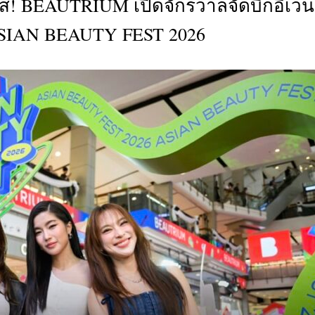
ู้ส! BEAUTRIUM เปิดจักรวาลจัดบิ๊กอีเวน
CTIVITIES
IAN BEAUTY FEST 2026
&
EVENT
DEAL