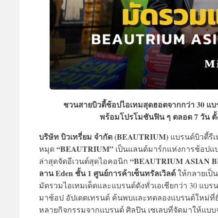
ชวนสายบิวตี้ช้อปไอเทมสุดฮอตจากกว่า 30 แบรนด
พร้อมโปรโมชันฟิน ๆ ตลอด 7 วัน ตั้งแต
บริษัท บิวเทรี่ยม จำกัด (BEAUTRIUM)
แบรนด์บิวตี้ร
“BEAUTRIUM”
หมุด
เป็นแลนด์มาร์กแห่งการช้อปแบรนด
“BEAUTRIUM ASIAN BEAUT
ล่าสุดจัดอีเวนต์สุดไอคอนิก
ลาน Eden ชั้น 1 ศูนย์การค้าเซ็นทรัลเวิลด์
ให้กลายเป็นบ
มัดรวมไอเทมเด็ดและแบรนด์ดังทั่วเอเชียกว่า 30 แบรนด์ 
มาช้อป อัปเดตเทรนด์ ค้นพบและทดลองแบรนด์ใหม่ที
หลายกิจกรรมจากแบรนด์ ศิลปิน เซเลบที่จัดมาให้แบบจ