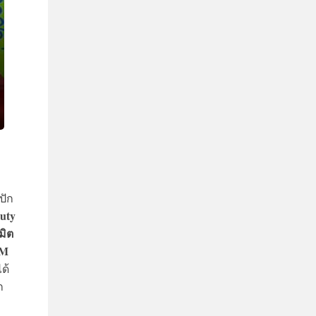
ปัก
uty
มิต
UM
ด้
ก