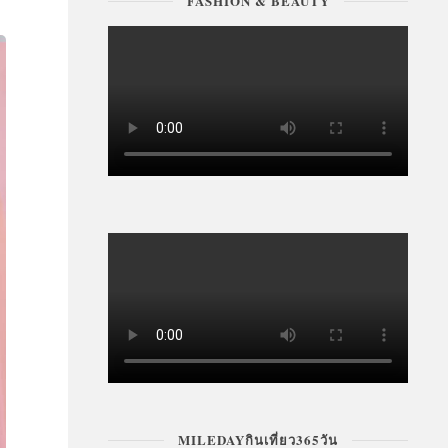
FASHION & BEAUTY
MILEDAYกินเที่ยว365วัน