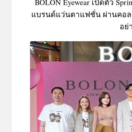
BOLON Eyewear เปิดตัว Sprin
A
แบรนด์แว่นตาแฟชั่น ผ่านคอ
อย่