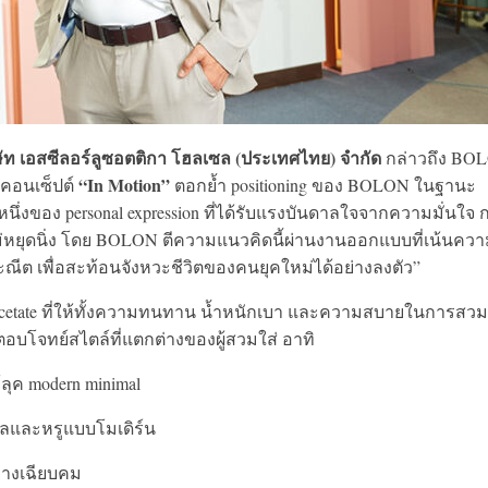
ัท เอสซีลอร์ลูซอตติกา โฮลเซล (ประเทศไทย) จํากัด
กล่าวถึง BO
“In Motion”
นคอนเซ็ปต์
ตอกย้ำ positioning ของ BOLON ในฐานะ
หนึ่งของ personal expression ที่ได้รับแรงบันดาลใจจากความมั่นใจ 
ม่หยุดนิ่ง โดย BOLON ตีความแนวคิดนี้ผ่านงานออกแบบที่เน้นคว
ณีต เพื่อสะท้อนจังหวะชีวิตของคนยุคใหม่ได้อย่างลงตัว”
 Acetate ที่ให้ทั้งความทนทาน น้ำหนักเบา และความสบายในการสวม
โจทย์สไตล์ที่แตกต่างของผู้สวมใส่ อาทิ
้ลุค modern minimal
มนวลและหรูแบบโมเดิร์น
่างเฉียบคม