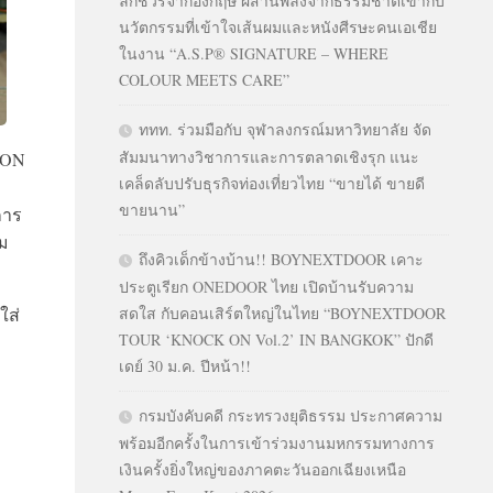
ลักชัวรีจากอังกฤษ ผสานพลังจากธรรมชาติเข้ากับ
นวัตกรรมที่เข้าใจเส้นผมและหนังศีรษะคนเอเชีย
ในงาน “A.S.P® SIGNATURE – WHERE
COLOUR MEETS CARE”
ททท. ร่วมมือกับ จุฬาลงกรณ์มหาวิทยาลัย จัด
สัมมนาทางวิชาการและการตลาดเชิงรุก แนะ
LON
เคล็ดลับปรับธุรกิจท่องเที่ยวไทย “ขายได้ ขายดี
ขายนาน”
การ
าม
ถึงคิวเด็กข้างบ้าน!! BOYNEXTDOOR เคาะ
ประตูเรียก ONEDOOR ไทย เปิดบ้านรับความ
ใส่
สดใส กับคอนเสิร์ตใหญ่ในไทย “BOYNEXTDOOR
TOUR ‘KNOCK ON Vol.2’ IN BANGKOK” ปักดี
เดย์ 30 ม.ค. ปีหน้า!!
กรมบังคับคดี กระทรวงยุติธรรม ประกาศความ
พร้อมอีกครั้งในการเข้าร่วมงานมหกรรมทางการ
เงินครั้งยิ่งใหญ่ของภาคตะวันออกเฉียงเหนือ