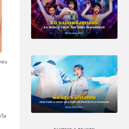
ะตอบ
ดใส