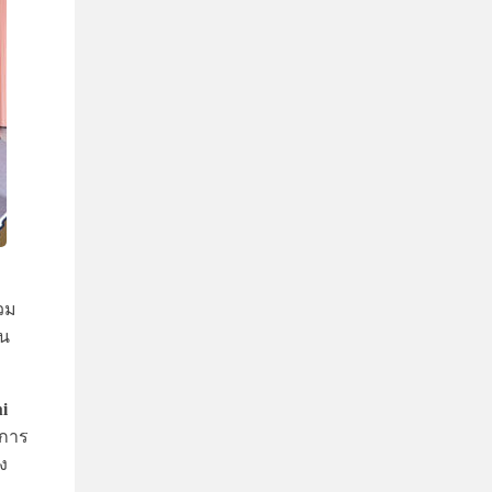
่วม
ัน
i
าการ
ง