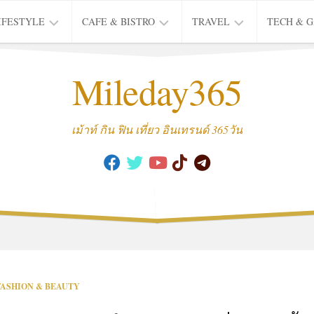
IFESTYLE
CAFE & BISTRO
TRAVEL
TECH & 
IFE
BISTRO
TIEW
Mileday365
HEALTH
THAI
CAFE
HOTEL
INTER
REVIEW
TRIP
เม้าท์ กิน ฟิน เที่ยว อินเทรนด์ 365วัน
MUSIC
&
ARTS
CULTURE
FASHION
&
BEAUTY
MOVIE
FASHION & BEAUTY
&
SERIES