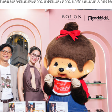
อลเลกชั่นนี้มีทั้งความแฟชั่นและความน่ารักในแบบที่เข้าถึงได้