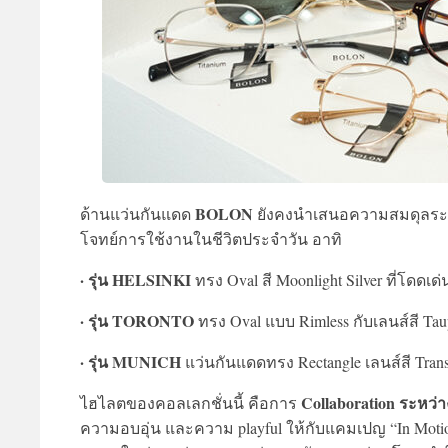
BOLON
ด้านแว่นกันแดด
ยังคงนำเสนอความสมดุลระหว
โจทย์การใช้งานในชีวิตประจำวัน อาทิ
· รุ่น HELSINKI
ทรง Oval สี Moonlight Silver ที่โดดเด่
· รุ่น TORONTO
ทรง Oval แบบ Rimless กับเลนส์สี Taup
· รุ่น MUNICH
แว่นกันแดดทรง Rectangle เลนส์สี Trans
Collaboration ระหว
ไฮไลตของคอลเลกชั่นนี้ คือการ
ความอบอุ่น และความ playful ให้กับแคมเปญ “In Moti