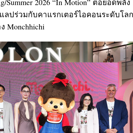
g/Summer 2026 “In Motion” ต่อยอดพลัง
CTIVITIES
ลแลปร่วมกับคาแรกเตอร์ไอคอนระดับโล
&
EVENT
าง Monchhichi
DEAL