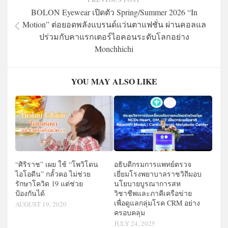
BOLON Eyewear เปิดตัว Spring/Summer 2026 “In
Motion” ต่อยอดพลังแบรนด์แว่นตาแฟชั่น ผ่านคอลแล
ปร่วมกับคาแรกเตอร์ไอคอนระดับโลกอย่าง
Monchhichi
YOU MAY ALSO LIKE
“ศิริราช” เผย ใช้ “โพวิโดน
อธิบดีกรมการแพทย์ตรวจ
ไอโอดีน” กลั้วคอ ไม่ช่วย
เยี่ยมโรงพยาบาลราชวิถีมอบ
รักษาโควิด 19 แต่ช่วย
นโยบายบูรณาการสห
ป้องกันได้
วิชาชีพและภาคีเครือข่าย
เพื่อดูแลกลุ่มโรค CRM อย่าง
AUGUST 19, 2020
ครอบคลุม
JULY 24, 2025