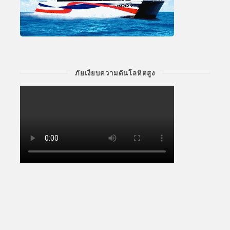
ภัยเงียบความดันโลหิตสูง