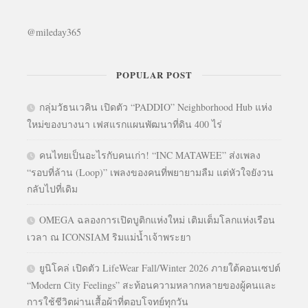
@mileday365
POPULAR POST
กลุ่มวัธนเวคิน เปิดตัว “PADDIO” Neighborhood Hub แห่ง
ใหม่ของบางนา เฟสแรกแผนพัฒนาที่ดิน 400 ไร่
คนไทยเป็นอะไรกับคนเก่า! “INC MATAWEE” ส่งเพลง
“รอบที่ล้าน (Loop)” เพลงของคนที่พยายามลืม แต่หัวใจยังวน
กลับไปที่เดิม
OMEGA ฉลองการเปิดบูติกแห่งใหม่ เติมเต็มโลกแห่งเรือน
เวลา ณ ICONSIAM ริมแม่น้ำเจ้าพระยา
ยูนิโคล่ เปิดตัว LifeWear Fall/Winter 2026 ภายใต้คอนเซปต์
“Modern City Feelings” สะท้อนความหลากหลายของผู้คนและ
การใช้ชีวิตผ่านเสื้อผ้าที่ตอบโจทย์ทุกวัน