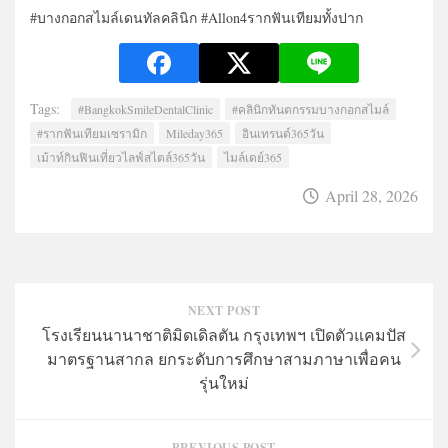
#บางกอกสไมล์เดนทัลคลินิก #Allon4รากฟันเทียมทั้งปาก
Tags:
#BangkokSmileDentalClinic
#คลินิกทันตกรรมบางกอกสไมล์
#รากฟันเทียมเซรามิก
Mileday365
อินเทรนด์365วัน
เม้าท์กินฟินเที่ยวไลฟ์สไตล์365วัน
ไมล์เดย์365
April 28, 2026
NEXT POST
โรงเรียนนานาชาติมิดเดิลตัน กรุงเทพฯ เปิดตัวแคมปัส
มาตรฐานสากล ยกระดับการศึกษาสามภาษาเพื่อคน
รุ่นใหม่
PREVIOUS POST