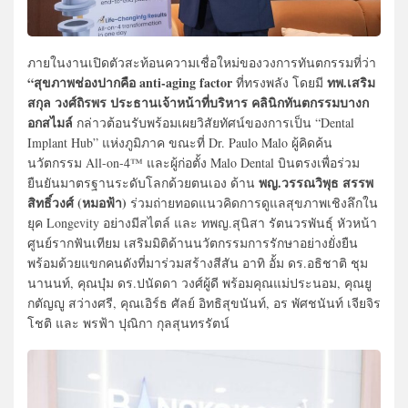
ภายในงานเปิดตัวสะท้อนความเชื่อใหม่ของวงการทันตกรรมที่ว่า
“สุขภาพช่องปากคือ anti-aging factor
ทพ.เสริม
ที่ทรงพลัง โดยมี
สกุล วงศ์ถิรพร ประธานเจ้าหน้าที่บริหาร คลินิกทันตกรรมบางก
อกสไมล์
กล่าวต้อนรับพร้อมเผยวิสัยทัศน์ของการเป็น “Dental
Implant Hub” แห่งภูมิภาค ขณะที่ Dr. Paulo Malo ผู้คิดค้น
นวัตกรรม All-on-4™ และผู้ก่อตั้ง Malo Dental บินตรงเพื่อร่วม
พญ.วรรณวิพุธ สรรพ
ยืนยันมาตรฐานระดับโลกด้วยตนเอง ด้าน
สิทธิ์วงศ์ (หมอฟ้า)
ร่วมถ่ายทอดแนวคิดการดูแลสุขภาพเชิงลึกใน
ยุค Longevity อย่างมีสไตล์ และ ทพญ.สุนิสา รัตนวรพันธุ์ หัวหน้า
ศูนย์รากฟันเทียม เสริมมิติด้านนวัตกรรมการรักษาอย่างยั่งยืน
พร้อมด้วยแขกคนดังที่มาร่วมสร้างสีสัน อาทิ อั้ม ดร.อธิชาติ ชุม
นานนท์, คุณบุ๋ม ดร.ปนัดดา วงศ์ผู้ดี พร้อมคุณแม่ประนอม, คุณยู
กตัญญู สว่างศรี, คุณเอิร์ธ ศัลย์ อิทธิสุขนันท์, อร พัศชนันท์ เจียจิร
โชติ และ พรฟ้า ปุณิกา กุลสุนทรรัตน์