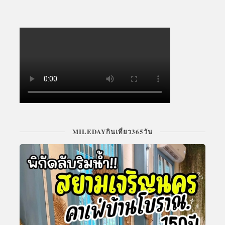
MILEDAYกินเที่ยว365วัน