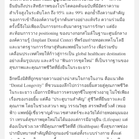
ยืนยันถึงประสิทธิภาพของโปรโตคอลต้นฉบับที่มีอัตราความ
สำเร็จสูงในระดับโลก ถึง 95% และ 99% ตอกย้ำถึงความสำคัญ
ของการเข้าถึงองค์ความรู้จากต้นทางอย่างแท้จริง ความร่วมมือ
ครั้งนี้จึงไม่เพียงเป็นการยกระดับมาตรฐานการรักษา แต่ยัง
สะท้อนการวาง positioning ของบางกอกสไมล์ในฐานะศูนย์กลาง
องค์ความรู้ (Implant Dental Center) ที่พร้อมถ่ายทอดเทคโนโลยี
และมาตรฐานการรักษาสู่ทันตแพทย์ในวงกว้าง เพื่อร่วมขับ
เคลื่อนประเทศไทยให้ก้าวสู่การเป็น global healthcare destination
อย่างเต็มรูปแบบ และสร้าง “ฟันถาวรชุดใหม่” ที่เป็นรากฐานของ
สุขภาพและคุณภาพชีวิตที่ยั่งยืนในระยะยาว
อีกหนึ่งมิติที่ถูกขยายความอย่างน่าสนใจภายในงาน คือแนวคิด
“Dental Longevity” ที่ชวนมองลึกไปกว่ารอยยิ้มสวยสู่คุณภาพชีวิต
ในระยะยาว เมื่อการมีฟันถาวรครบทุกซี่ในทุกช่วงอายุ ไม่ใช่เพียง
เรื่องของรอยยิ้ม แต่คือ “ประตูบานสำคัญ” สู่ชีวิตที่ยืนยาวและมี
คุณภาพ โดยในช่วงเสวนา พญ.วรรณวิพุธ สรรพสิทธิ์วงศ์ (หมอ
ฟ้า) แพทย์ผู้เชี่ยวชาญด้านเวชศาสตร์ชะลอวัยได้ถ่ายทอดมุมมอง
ว่า เทรนด์สุขภาพยุคใหม่ไม่ได้มองแค่การมีอายุยืน (Lifespan) แต่
ต้องเป็นช่วงเวลาที่มีคุณภาพชีวิตที่ดี (Healthspan) ซึ่งสุขภาพช่อง
ปากมีบทบาทสำคัญที่มักถูกมองข้ามต่อทั้งระบบร่างกาย ตั้งแต่