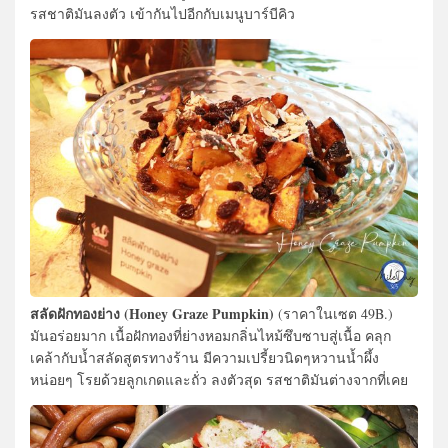
รสชาติมันลงตัว เข้ากันไปอีกกับเมนูบาร์บีคิว
สลัดฝักทองย่าง (Honey Graze Pumpkin)
(ราคาในเซต 49B.)
มันอร่อยมาก เนื้อฝักทองที่ย่างหอมกลิ่นไหม้ซึบซาบสู่เนื้อ คลุก
เคล้ากับน้ำสลัดสูตรทางร้าน มีความเปรี้ยวนิดๆหวานน้ำผึ้ง
หน่อยๆ โรยด้วยลูกเกดและถั่ว ลงตัวสุด รสชาติมันต่างจากที่เคย