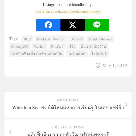
Instagram : bookieandbobbys
www.facebook.com/bookieandbobbys
Tags:
BBQ
BookieandBobby’s
Delivery
KingOfSmoked
Mileday365
Review
กินเที่ยว
รีวิว
อินเทรนด์365วัน
เม้าท์กินฟินเที่ยวไลฟ์สไตล์365วัน
ไมล์เดย์365
ไลฟ์สไตล์
May 1, 2019
NEXT POST
Whizdom Society มิติใหม่แห่งการเรียนรู้-โนเลจ แชร์ริ่ง
PREVIOUS POST
พลิกฟื้นผืนป่า ปลูกหัวใจอนุรักษ์เพชรบุรี