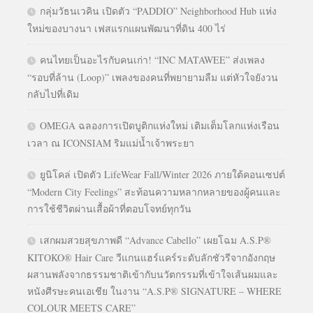
กลุ่มวัธนเวคิน เปิดตัว “PADDIO” Neighborhood Hub แห่ง
ใหม่ของบางนา เฟสแรกแผนพัฒนาที่ดิน 400 ไร่
คนไทยเป็นอะไรกับคนเก่า! “INC MATAWEE” ส่งเพลง
“รอบที่ล้าน (Loop)” เพลงของคนที่พยายามลืม แต่หัวใจยังวน
กลับไปที่เดิม
OMEGA ฉลองการเปิดบูติกแห่งใหม่ เติมเต็มโลกแห่งเรือน
เวลา ณ ICONSIAM ริมแม่น้ำเจ้าพระยา
ยูนิโคล่ เปิดตัว LifeWear Fall/Winter 2026 ภายใต้คอนเซปต์
“Modern City Feelings” สะท้อนความหลากหลายของผู้คนและ
การใช้ชีวิตผ่านเสื้อผ้าที่ตอบโจทย์ทุกวัน
เสกผมสวยสุขภาพดี “Advance Cabello” เผยโฉม A.S.P®
KITOKO® Hair Care วีแกนแฮร์แคร์ระดับลักชัวรีจากอังกฤษ
ผสานพลังจากธรรมชาติเข้ากับนวัตกรรมที่เข้าใจเส้นผมและ
หนังศีรษะคนเอเชีย ในงาน “A.S.P® SIGNATURE – WHERE
COLOUR MEETS CARE”