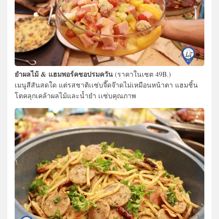
ยำผลไม้ & แฮมพอร์คชอปรมควัน
(ราคาในเซต 49B.)
เมนูสีสันสดใด แต่รสชาติเเซ่บจี๊ดจ๊าดไม่เหมือนหน้าตา แฮมชิ้น
โตคลุกเคล้าผลไม้และน้ำยำ เเซ่บคุณภาพ