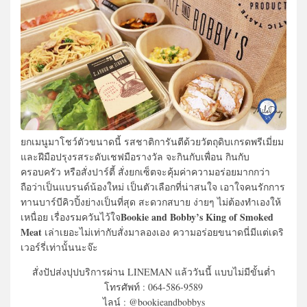
ยกเมนูมาโชว์ตัวขนาดนี้ รสชาติการันตีด้วยวัตถุดิบเกรดพรีเมี่ยม
และฝีมือปรุงรสระดับเชฟมือรางวัล จะกินกับเพื่อน กินกับ
ครอบครัว หรือสั่งปาร์ตี้ สั่งยกเซ็ตจะคุ้มค่าความอร่อยมากกว่า
ถือว่าเป็นแบรนด์น้องใหม่ เป็นตัวเลือกที่น่าสนใจ เอาใจคนรักการ
ทานบาร์บีคิวปิ้งย่างเป็นที่สุด สะดวกสบาย ง่ายๆ ไม่ต้องทำเองให้
Bookie and Bobby’s King of Smoked
เหนื่อย เรื่องรมควันไว้ใจ
Meat
เล่าเยอะไม่เท่ากับสั่งมาลองเอง ความอร่อยขนาดนี่มีแต่เดริ
เวอร์รี่เท่านั้นนะจ๊ะ
สั่งปัปส่งปุปบริการผ่าน LINEMAN แล้ววันนี้ แบบไม่มีขั้นต่ำ
โทรศัพท์ : 064-586-9589
ไลน์ : @bookieandbobbys