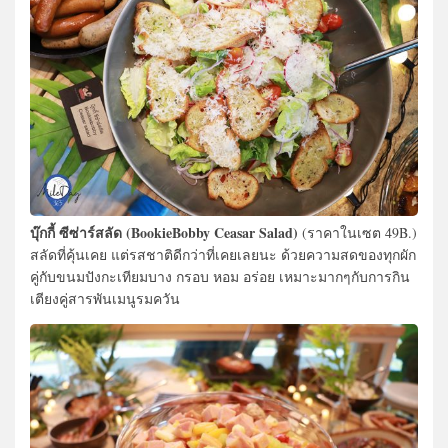
บุ๊กกี้ ซีซ่าร์สลัด (BookieBobby Ceasar Salad)
(ราคาในเซต 49B.)
สลัดที่คุ้นเคย แต่รสชาติดีกว่าที่เคยเลยนะ ด้วยความสดของทุกผัก
คู่กับขนมปังกะเทียมบาง กรอบ หอม อร่อย เหมาะมากๆกับการกิน
เตียงคู่สารพันเมนูรมควัน