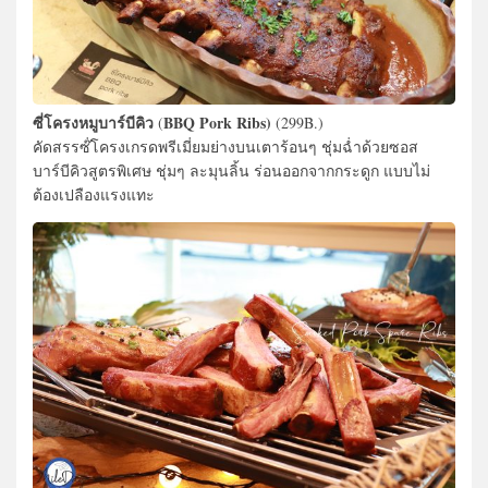
ซี่โครงหมูบาร์บีคิว
BBQ Pork Ribs)
(
(299B.)
คัดสรรซ๊่โครงเกรดพรีเมี่ยมย่างบนเตาร้อนๆ ชุ่มฉ่ำด้วยซอส
บาร์บีคิวสูตรพิเศษ ชุ่มๆ ละมุนลิ้น ร่อนออกจากกระดูก แบบไม่
ต้องเปลืองแรงแทะ