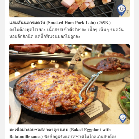
แฮมสันนอกรมควัน (Smoked Ham Pork Loin)
(269B.)
คงไม่ต้องพูดไรเยอะ เนื้อสรรเข้าดีจริงๆอะ เนื้อๆ เน้นๆ รมควัน
หอมอีกสักนิด แค่นี้ก็ฟินจนบอกไม่ถูกละ
มะเขือม่วงอบซอสลาตาตุย แฮม (Baked Eggplant with
Ratatouille sauce)
ฟังชื่อดูฝรั่งแต่รสชาติไม่ไกลเกินจับต้อง