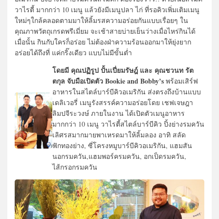
วาไรตี้ มากกว่า 10 เมนู แล้วยังมีเมนูปลา ไก่ ที่รอคิวเพิ่มเติมเมนู
ใหม่ๆใกล้คลอดตามมาให้ลิ้มรสความอร่อยกันแบบเรื่อยๆ ใน
คุณภาพวัตถุเกรดพรีเมี่ยม จะเช้าสายบ่ายเย็นว่างเมื่อไหร่กินได้
เมื่อนั้น กินกับใครก็อร่อย ไม่ต้องฝ่าความร้อนออกมาให้ยุ่งยาก
อร่อยได้ถึงที่ แค่กริ๊งเดียว แบบไม่มีขั้นต่ำ
โดยมี คุณปฏิรูป ปั้นเปี่ยมรัษฎ์ และ คุณชวนท รัต
ตกุล
จับมือเปิดตัว Bookie and Bobby’s
พร้อมเสิร์ฟ
อาหารในสไตล์บาร์บีคิวอเมริกัน ส่งตรงถึงบ้านแบบ
เดลิเวอรี่ เมนูรังสรรค์ความอร่อยโดย เชฟเจษฎา
ลิมปจีระวงษ์ ภายในงาน ได้เปิดตัวเมนูอาหาร
มากกว่า 10 เมนู วาไรตี้สไตล์บาร์บีคิว ปิ้งย่างรมควัน
เลิศรสมากมายพาเหรดมาให้ลิ้มลอง อาทิ สลัด
ฟักทองย่าง, ซี่โครงหมูบาร์บีคิวอเมริกัน, แฮมสัน
นอกรมควัน,แฮมพอร์ครมควัน, อกเป็ดรมควัน,
ไส้กรอกรมควัน