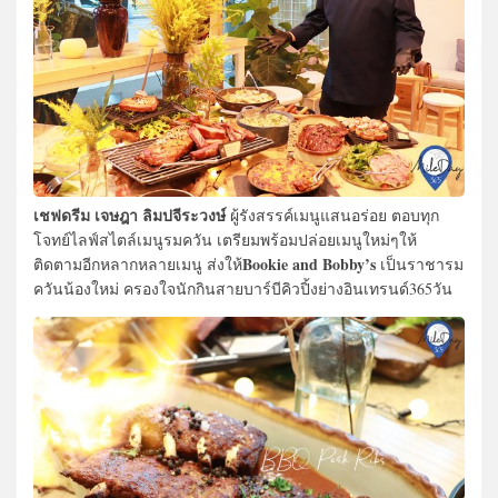
เชฟดรีม เจษฎา ลิมปจีระวงษ์
ผู้รังสรรค์เมนูแสนอร่อย ตอบทุก
โจทย์ไลฟ์สไตล์เมนูรมควัน เตรียมพร้อมปล่อยเมนูใหม่ๆให้
Bookie and Bobby’s
ติดตามอีกหลากหลายเมนู ส่งให้
เป็นราชารม
ควันน้องใหม่ ครองใจนักกินสายบาร์บีคิวปิ้งย่างอินเทรนด์365วัน