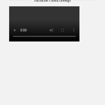
ภัยเงียบความดันโลหิตสูง