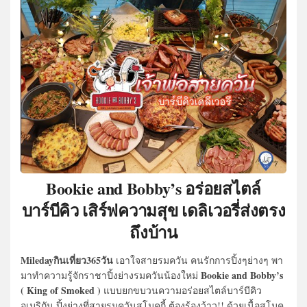
Bookie and Bobby’s อร่อยสไตล์
บาร์บีคิว เสิร์ฟความสุข เดลิเวอรี่ส่งตรง
ถึงบ้าน
Miledayกินเที่ยว365วัน
เอาใจสายรมควัน คนรักการปิ้งๆย่างๆ พา
Bookie and Bobby’s
มาทำความรู้จักราชาปิ้งย่างรมควันน้องใหม่
( King of Smoked )
แบบยกขบวนความอร่อยสไตล์บาร์บีคิว
อเมริกัน ปิ้งย่างที่สายรมควันสโมคกี้ ต้องร้องว้าว!! ด้วยเนื้อสโมค