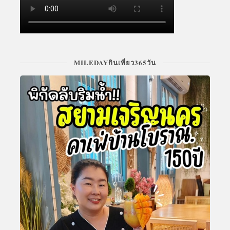
MILEDAYกินเที่ยว365วัน