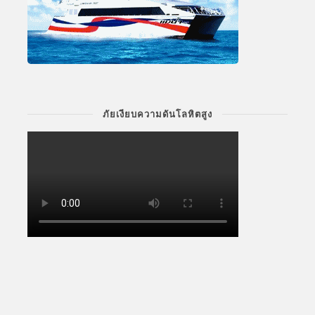
ภัยเงียบความดันโลหิตสูง