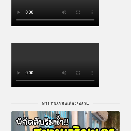
MILEDAYกินเที่ยว365วัน