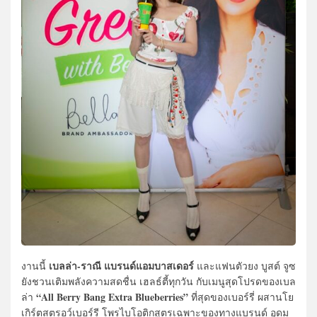
เบลล่า-ราณี แบรนด์แอมบาสเดอร์
งานนี้
และแฟนตัวยง บูสต์ จูซ
ยังชวนเติมพลังความสดชื่น เฮลธ์ตี้ทุกวัน กับเมนูสุดโปรดของเบล
“All Berry Bang Extra Blueberries”
ล่า
ที่สุดของเบอร์รี่ ผสานโย
เกิร์ตสตรอว์เบอร์รี โพรไบโอติกสูตรเฉพาะของทางแบรนด์ อุดม