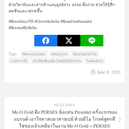
ด้วยวิตามินและสารต้านอนุมูลอิสระ อร่อย ดื่มง่าย ช่วยให้รู้สึก
สดชื่นและเฟรชขึ้น
#BoostJuiceTH #Glowlikebella #BrandAmbassador
#BoostedByBella
Tags:
#BoostJuiceBars
Mileday365
อินเทรนด์365วัน
เบลล่าราณี
เม้าท์กินฟินเที่ยวไลฟ์สไตล์365วัน
ไมล์เดย์365
June 8, 2026
NEXT POST
Me-O Gold ดึง PERSES นั่งแท่น Presenter ครั้งแรกของ
แบรนด์ เอาใจทาสแมวสายเปย์ ด้วยมีโอ โกลด์สูตรที่
ใช่ของเจ้าเหมียวในงาน Me-O Gold × PERSES