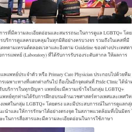
ารที่มีความละเอียดอ่อนและสมรรถนะในการดูแล LGBTQ+ โดย
รบริการดูแลครอบคลุมในทุกมิติอย่างครบวงจร รวมถึงในเคสที่มี
ัพเดทตามเทรนด์ตลอดเวลาและอิงตาม Guideline ของต่างประเทศต
รแพทย์ (Laboratory) ที่ได้รับการรับรองระดับสากล ให้ผลการ
ลแพทย์ประจำตัว หรือ Primary Care Physician ประกอบไปด้วยทีม
ฉพาะทางที่แตกต่างกันไป ถือเป็นอีกจุดเด่นที่ Pride Clinic ได้นำ
ู้มารับบริการในทุกปัญหา แพทย์จะมีความเข้าใจในกลุ่ม LGBTQ+
งแพทย์ทุกท่านได้รับการฝึกอบรมด้านเวชศาสตร์ทางเพศและเพศวิ
เพศในกลุ่ม LGBTQ+ โดยตรง และมีประสบการณ์ในการดูแลกลุ่ม
ะนำและให้การรักษาได้อย่างตรงจุด ในสภาพแวดล้อมที่เป็นมิตร 
มีทักษะในการสื่อสารและมีความละเอียดอ่อนในการใช้ภาษา