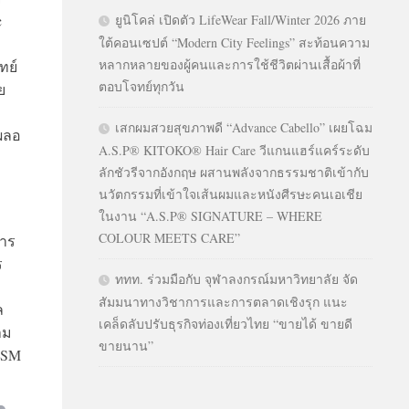
c
ยูนิโคล่ เปิดตัว LifeWear Fall/Winter 2026 ภาย
ใต้คอนเซปต์ “Modern City Feelings” สะท้อนความ
หลากหลายของผู้คนและการใช้ชีวิตผ่านเสื้อผ้าที่
ทย์
ตอบโจทย์ทุกวัน
ย
เสกผมสวยสุขภาพดี “Advance Cabello” เผยโฉม
ผลอ
A.S.P® KITOKO® Hair Care วีแกนแฮร์แคร์ระดับ
ลักชัวรีจากอังกฤษ ผสานพลังจากธรรมชาติเข้ากับ
นวัตกรรมที่เข้าใจเส้นผมและหนังศีรษะคนเอเชีย
ในงาน “A.S.P® SIGNATURE – WHERE
COLOUR MEETS CARE”
การ
ร
ททท. ร่วมมือกับ จุฬาลงกรณ์มหาวิทยาลัย จัด
สัมมนาทางวิชาการและการตลาดเชิงรุก แนะ
ล
เคล็ดลับปรับธุรกิจท่องเที่ยวไทย “ขายได้ ขายดี
าม
ขายนาน”
BDSM