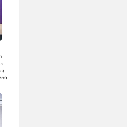
นา
de
e)
 หาก