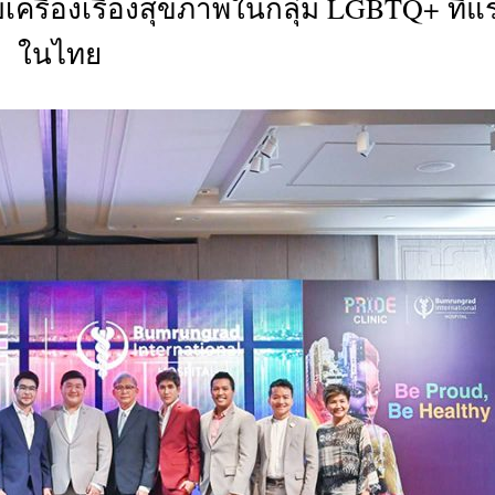
รบเครื่องเรื่องสุขภาพในกลุ่ม LGBTQ+ ที่แ
CTIVITIES
ในไทย
&
EVENT
DEAL