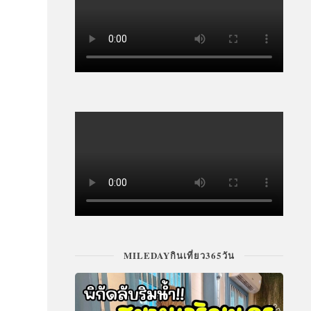
MILEDAYกินเที่ยว365วัน