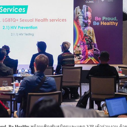
oud, Be Healthy
พร้อมเชิญพันธมิตรและแขก VIP เข้าร่วมงาน ด้ว