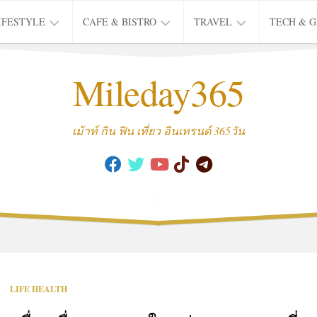
IFESTYLE
CAFE & BISTRO
TRAVEL
TECH & 
IFE
BISTRO
TIEW
Mileday365
HEALTH
THAI
CAFE
HOTEL
INTER
REVIEW
TRIP
เม้าท์ กิน ฟิน เที่ยว อินเทรนด์ 365วัน
MUSIC
&
ARTS
CULTURE
FASHION
&
BEAUTY
MOVIE
LIFE HEALTH
&
SERIES