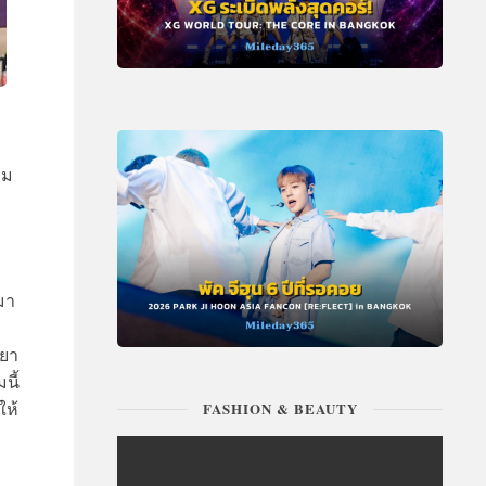
าม
มา
ทยา
นี้
ให้
FASHION & BEAUTY