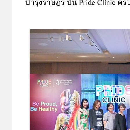
บำรุงราษฎร์ ปั้น Pride Clinic ค
A