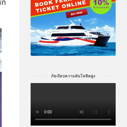
รก
ภัยเงียบความดันโลหิตสูง