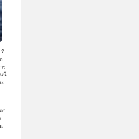
ที่
ด
การ
นี้
าะ
คตา
ง
ใน