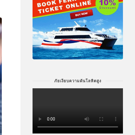
ภัยเงียบความดันโลหิตสูง