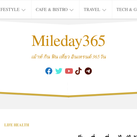
IFESTYLE
CAFE & BISTRO
TRAVEL
TECH & 
IFE
BISTRO
TIEW
Mileday365
HEALTH
THAI
CAFE
HOTEL
INTER
REVIEW
TRIP
เม้าท์ กิน ฟิน เที่ยว อินเทรนด์ 365วัน
MUSIC
&
ARTS
CULTURE
FASHION
&
BEAUTY
MOVIE
LIFE HEALTH
&
SERIES