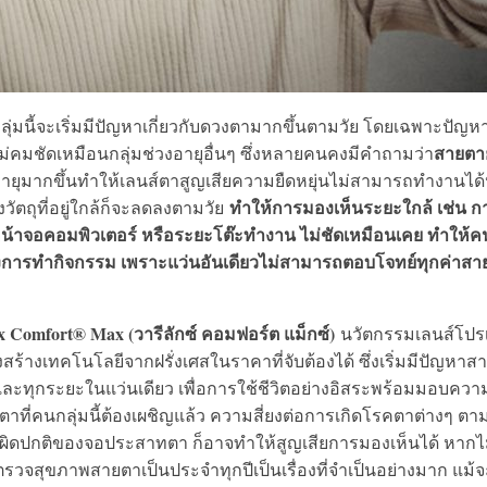
ุ่มนี้จะเริ่มมีปัญหาเกี่ยวกับดวงตามากขึ้นตามวัย โดยเฉพาะปัญห
สายตา
คมชัดเหมือนกลุ่มช่วงอายุอื่นๆ ซึ่งหลายคนคงมีคำถามว่า
ยุมากขึ้นทำให้เลนส์ตาสูญเสียความยืดหยุ่นไม่สามารถทำงานได้
ทำให้การมองเห็นระยะใกล้ เช่น ก
ัตถุที่อยู่ใกล้ก็จะลดลงตามวัย
หน้าจอคอมพิวเตอร์ หรือระยะโต๊ะทำงาน ไม่ชัดเหมือนเคย ทำให้ค
องการทำกิจกรรม เพราะแว่นอันเดียวไม่สามารถตอบโจทย์ทุกค่าสา
ux Comfort® Max (
วารีลักซ์ คอมฟอร์ต แม็กซ์)
นวัตกรรมเลนส์โปร
สร้างเทคโนโลยีจากฝรั่งเศสในราคาที่จับต้องได้ ซึ่งเริ่มมีปัญหาส
ะทุกระยะในแว่นเดียว เพื่อการใช้ชีวิตอย่างอิสระพร้อมมอบควา
ี่คนกลุ่มนี้ต้องเผชิญแล้ว ความสี่ยงต่อการเกิดโรคตาต่างๆ ตา
วามผิดปกติของจอประสาทตา ก็อาจทำให้สูญเสียการมองเห็นได้ หากไม
วจสุขภาพสายตาเป็นประจำทุกปีเป็นเรื่องที่จำเป็นอย่างมาก แม้จ