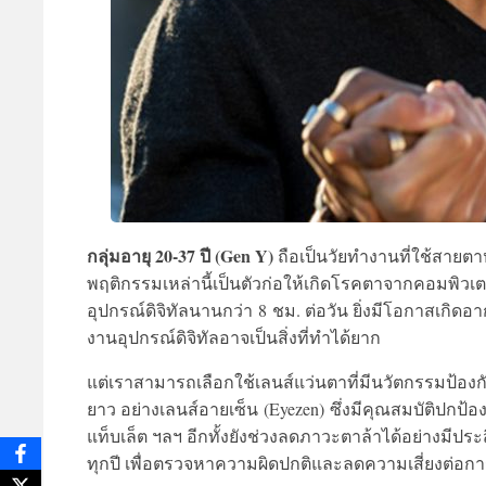
กลุ่มอายุ 20-37 ปี (
Gen Y
)
ถือเป็นวัยทำงานที่ใช้สายตา
พฤติกรรมเหล่านี้เป็นตัวก่อให้
เกิดโรคตาจากคอมพิวเต
อุปกรณ์
ดิจิทัลนานกว่า
8
ชม. ต่อวัน ยิ่งมีโอกาสเกิด
งานอุปกรณ์ดิจิ
ทัลอาจเป็นสิ่งที่ทำได้ยาก
แต่เรา
สามารถเลือกใช้เลนส์แว่นตาที่มี
นวัตกรรมป้องกัน
ยาว อย่าง
เลนส์อายเซ็น
(Eyezen)
ซึ่งมีคุณสมบัติปกป้
อง
แท็บเล็ต ฯลฯ อีกทั้งยังช่วงลดภาวะตาล้าได้
อย่างมีประ
ทุกปี เพื่อตรวจหาความผิดปกติ
และลดความเสี่ยงต่อการ