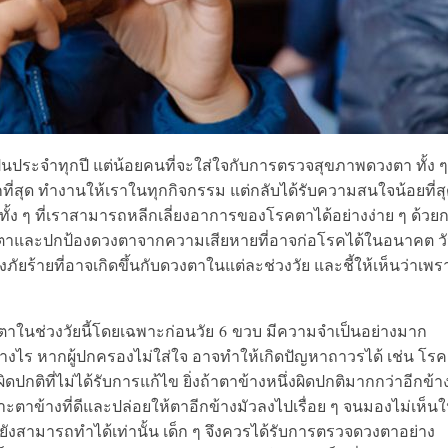
็นประจำทุ
กปี แต่น้อยคนที่จะใส่ใจกั
บการตรวจสุขภาพดวงตา ทั้ง ๆ 
ที่สุด ทำงานให้เราในทุกกิจกรรม แต่กลับได้รับความสนใจน้อยที่สุ
ั้ง ๆ ที่เราสามารถหลีกเลี่
ยงอาการของโรคตาได้อย่างง่าย ๆ ด้วย
าและปกป้
องดวงตาจากความเสียหายที่อาจก่
อโรคได้ในอนาคต วัน
งภัยร้ายที่อาจเกิดขึ้
นกับดวงตาในแต่ละช่วงวัย และชี้ให้เห็นว่าเพร
ในช่วงวัยนี้
โดยเฉพาะก่อนวัย
6
ขวบ มีความจำเป็นอย่างมาก
างไร หากผู้ปกครองไม่ใส่ใจ อาจทำให้เกิดปัญหาถาวรได้ เช่น โร
ปกติที่
ไม่ได้รับการแก้ไข ยิ่งถ้าตาข้างหนึ่งผิดปกติ
มากกว่าอีกข้า
ะตาข้างที่ดี
และปล่อยให้ตาอีกข้างมัวลงไปเรื่
อย ๆ จนมองไม่เห็น
่ยังสามารถทำได้
เท่านั้น เด็ก ๆ จึงควรได้รับการตรวจดวงตาอย่
าง