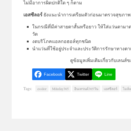
ไม่มีอาการผิดปกติใด ๆ ก็ตาม
เอสซีลอร์
ยังแนะนำการเตรียมตัวก่อนมาตรวจสุขภาพดวงต
ในกรณีที่มีค่าสายตาสั้นหรือยาว ให้ใส่แว่นต
วัด
งดบริโภคแอลกอฮอล์ทุกชนิด
นำแว่นที่ใช้อยู่ประจำและประวัติการรักษาทาง
ดูข้อมูลเพิ่มเติมเกี่ยวกับเลนส์
Facebook
Twitter
Line
Tags:
essilor
Mileday365
อินเทรนด์365วัน
เอสซีลอร์
ไมล์เ