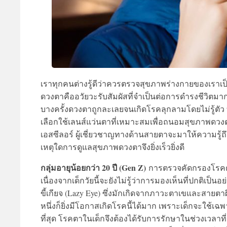
เราทุกคนต่างรู้ดีว่าควรตรวจสุ
ขภาพร่างกายของเราเป
ดวงตาคืออวัยวะรับสัมผัสที่
จำเป็นต่อการดำรงชีวิตมาก
บางครั้งดวงตาถูกละเลยจนเกิ
ดโรคลุกลามโดยไม่รู้ตัว ท
เลือกใช้เลนส์แว่นตาที่
เหมาะสมเพื่อถนอมสุ
ขภาพดวงต
เอสซีลอร์ ผู้เชี่ยวชาญทางด้านสายตา
จะมาให้
ความรู้ถึ
เหตุ
ใดการดูแลสุขภาพดวงตาจึงยิ่งเร็
วยิ่งดี
กลุ่ม
อายุน้อยกว่า 20 ปี (
Gen Z
)
การตรวจคัดกรองโรคตา
เนื่องจากเด็กวัยนี้จะยังไม่รู้
ว่าการมองเห็นที่ปกติเป็นอย่
ขี้เกียจ (
Lazy Eye
) ซึ่งมักเกิ
ดจากภาวะตาเขและสายตาผิด
หนึ่งก็ยิ่งมี
โอกาสเกิดโรคนี้ได้มาก เพราะเด็กจะใช้เฉพา
ที่สุด โรคตาในเด็กจึงต้องได้รับการรั
กษาในช่วงเวลาที