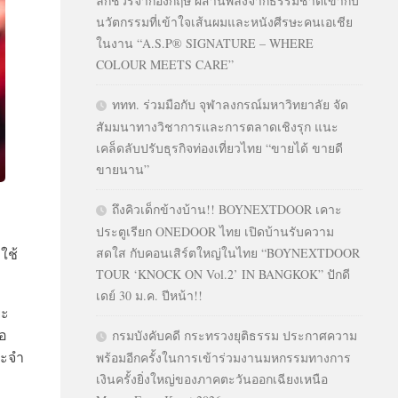
ลักชัวรีจากอังกฤษ ผสานพลังจากธรรมชาติเข้ากับ
นวัตกรรมที่เข้าใจเส้นผมและหนังศีรษะคนเอเชีย
ในงาน “A.S.P® SIGNATURE – WHERE
COLOUR MEETS CARE”
ททท. ร่วมมือกับ จุฬาลงกรณ์มหาวิทยาลัย จัด
สัมมนาทางวิชาการและการตลาดเชิงรุก แนะ
เคล็ดลับปรับธุรกิจท่องเที่ยวไทย “ขายได้ ขายดี
ขายนาน”
ถึงคิวเด็กข้างบ้าน!! BOYNEXTDOOR เคาะ
ประตูเรียก ONEDOOR ไทย เปิดบ้านรับความ
ใช้
สดใส กับคอนเสิร์ตใหญ่ในไทย “BOYNEXTDOOR
TOUR ‘KNOCK ON Vol.2’ IN BANGKOK” ปักดี
เดย์ 30 ม.ค. ปีหน้า!!
ยะ
อ
กรมบังคับคดี กระทรวงยุติธรรม ประกาศความ
ระจำ
พร้อมอีกครั้งในการเข้าร่วมงานมหกรรมทางการ
เงินครั้งยิ่งใหญ่ของภาคตะวันออกเฉียงเหนือ