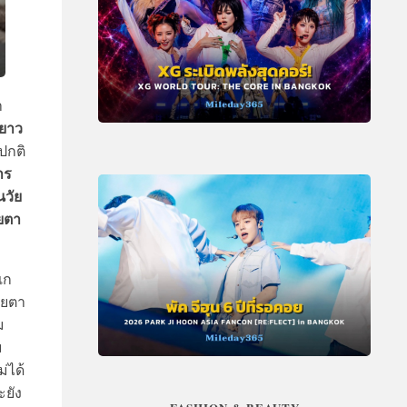
า
ยาว
ปกติ
าร
นวัย
ยตา
เก
ายตา
ม
ม
่ได้
ะยัง