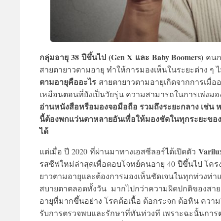
กลุ่มอายุ 38 ปีขึ้นไป (Gen X และ Baby Boomers)
คนกล
สายตายาวตามอายุ ทำให้การมองเห็นในระยะต่าง ๆ ไม่
ตามอายุคืออะไร
สายตายาวตามอายุเกิดจากการเมื่ออา
เหมือนตอนที่ยังเป็นวัยรุ่น ความสามารถในการเพ่งมองว
อ่านหนังสือหรือมองจอมือถือ รวมถึงระยะกลาง เช่น 
นี้ต้องพกแว่นตาหลายอันเพื่อให้มองชัดในทุกระยะข
ได้
Varil
แต่เมื่อ ปี 2020 ที่ผ่านมาทางเอสซีลอร์ได้เปิดตัว
รสซีฟใหม่ล่าสุดเพื่อตอบโจทย์คนอายุ 40 ปีขึ้นไป โครง
ยาวตามอายุและต้องการมองเห็นชัดเจนในทุกท่วงท่าแล
สบายตาตลอดทั้งวัน มากไปกว่าความผิดปกติของสายตาท
อายุที่มากขึ้นอย่าง โรคต้อเนื้อ ต้อกระจก ต้อหิน ค
รับการตรวจพบและรักษาที่ทันท่วงที เพราะฉะนั้นการตร