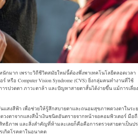
หนั
กมาก เพราะวิถีชีวิตสมัยใหม่นี้ต้
องพึ่งพาเทคโนโลยีตลอดเวลา
อร์ หรือ
Computer Vision Syndrome (CVS)
ยิ่งกลุ่มคนทำงานที่ใช้
อาการปวดตา ภาวะตาล้า และปัญหาสายตาสั้นได้ง่ายขึ้น แม้การเลี่ยง
แสงสีฟ้า เพื่อช่วยให้รู้สึ
กสบายตาและถนอมสุ
ขภาพดวงตาในระ
ดวงตาจากแสงสีน้ำเงินชนิดอั
นตรายจากหน้าจอคอมพิวเตอร์ มือถื
สิทธิภาพ และสิ่งสำคัญที่ห้ามละเลยก็คื
อคือการตรวจสายตาเป็นป
เกิ
ดโรคตาในอนาคต