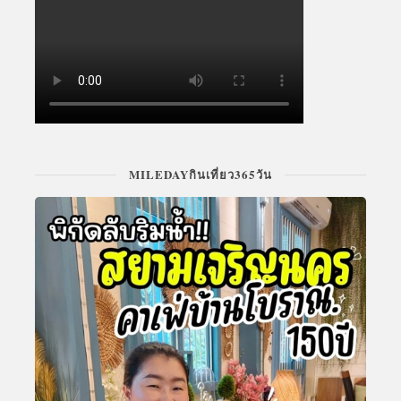
MILEDAYกินเที่ยว365วัน