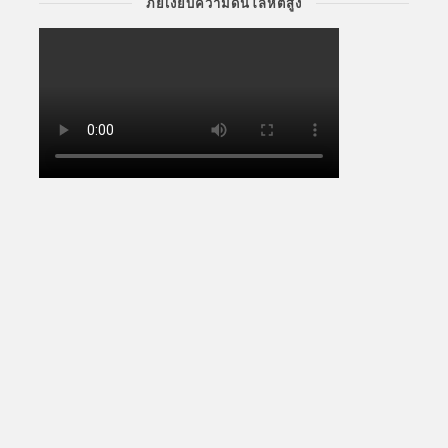
ภัยเงียบความดันโลหิตสูง