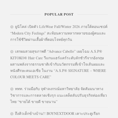
POPULAR POST
ยูนิโคล่ เปิดตัว LifeWear Fall/Winter 2026 ภายใต้คอนเซปต์
“Modern City Feelings” สะท้อนความหลากหลายของผู้คนและ
การใช้ชีวิตผ่านเสื้อผ้าที่ตอบโจทย์ทุกวัน
เสกผมสวยสุขภาพดี “Advance Cabello” เผยโฉม A.S.P®
KITOKO® Hair Care วีแกนแฮร์แคร์ระดับลักชัวรีจากอังกฤษ
ผสานพลังจากธรรมชาติเข้ากับนวัตกรรมที่เข้าใจเส้นผมและ
หนังศีรษะคนเอเชีย ในงาน “A.S.P® SIGNATURE – WHERE
COLOUR MEETS CARE”
ททท. ร่วมมือกับ จุฬาลงกรณ์มหาวิทยาลัย จัดสัมมนาทาง
วิชาการและการตลาดเชิงรุก แนะเคล็ดลับปรับธุรกิจท่องเที่ยว
ไทย “ขายได้ ขายดี ขายนาน”
ถึงคิวเด็กข้างบ้าน!! BOYNEXTDOOR เคาะประตูเรียก