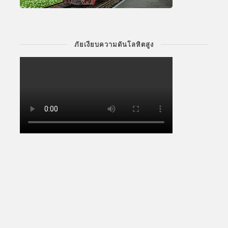
ภัยเงียบความดันโลหิตสูง