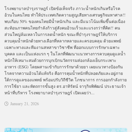
โรงพยาบาลบำรุงราษฎร์ เปิดข้อเท็จจริง ภาวะน้ำหนักเกินหรือโรค
อ้วนในคนไทย ทำให้ประเทศเกิดความสูญเสียทางเศรษฐกิจมหาศาล!!
พบเกือบ 50% ของคนไทยมีน้ำหนักเกิน และมีแนวโน้มเพิ่มขึ้นต่อเนื่อง
สะท้อนภาพคนไทยกำลังก้าวสู่สังคมอ้วนเร็วและแรงกว่าที่คิด!! คน
ส่วนใหญ่ล้มเหลวในการลดน้ำหนัก ขณะที่บำรุงราษฎร์ให้บริการ
ควบคุมน้ำหนักด้วยทางเลือกที่หลากหลายและครอบคลุม ด้วยแพทย์
เฉพาะทางและทีมงานสหสาขาวิชาชีพ ที่ออกแบบการรักษาเฉพาะ
บุคคล และเป็นแห่งแรก ๆ ในโลกที่พัฒนาแนวทางการควบคุมดูแลน้ำ
หนักให้เหมาะสมด้วยการบุกเบิกนวัตกรรมส่องกล้องเย็บกระเพาะ
อาหาร (ESG) โดยผสานเข้ากับการรักษาด้วยยา เผยแนวทางป้องกัน
โรคจากความอ้วนได้แท้จริง คือการคุมน้ำหนักที่ปลอดภัยและอยู่ภาย
ใต้การดูแลของแพทย์ พร้อมปรับวิถีชีวิต โภชนาการ การออกกำลังกาย
การใช้ยา และหัตถการขั้นสูง ดร.อาทิรัตน์ จารุกิจพิพัฒน์ ประธานเจ้า
หน้าที่บริหาร โรงพยาบาลบำรุงราษฎร์ เปิดเผยว่า...
January 21, 2026