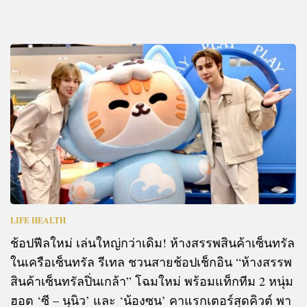
LIFE HEALTH
ช้อปฟีลใหม่ เล่นใหญ่กว่าเดิม! ห้างสรรพสินค้าเซ็นทรัล
ในเครือเซ็นทรัล รีเทล ชวนสายช้อปเช็กอิน “ห้างสรรพ
สินค้าเซ็นทรัลปิ่นเกล้า” โฉมใหม่ พร้อมแท็กทีม 2 หนุ่ม
ฮอต ‘ซี – นุนิว’ และ ‘น้องซน’ คาแรกเตอร์สุดคิวต์ พา