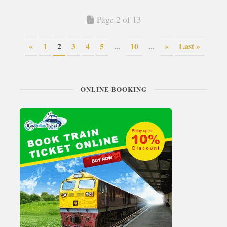
Page 2 of 13
«
1
2
3
4
5
...
10
...
»
Last »
ONLINE BOOKING