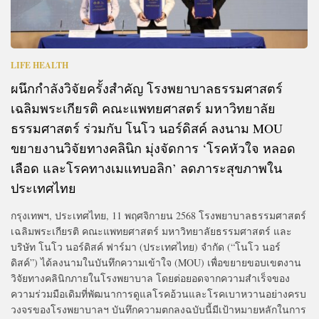
LIFE HEALTH
ผนึกกำลังวิจัยครั้งสำคัญ โรงพยาบาลธรรมศาสตร์
เฉลิมพระเกียรติ คณะแพทยศาสตร์ มหาวิทยาลัย
ธรรมศาสตร์ ร่วมกับ โนโว นอร์ดิสค์ ลงนาม MOU
ขยายงานวิจัยทางคลินิก มุ่งจัดการ ‘โรคหัวใจ หลอด
เลือด และโรคทางเมแทบอลิก’ ลดภาระสุขภาพใน
ประเทศไทย
กรุงเทพฯ, ประเทศไทย, 11 พฤศจิกายน 2568 โรงพยาบาลธรรมศาสตร์
เฉลิมพระเกียรติ คณะแพทยศาสตร์ มหาวิทยาลัยธรรมศาสตร์ และ
บริษัท โนโว นอร์ดิสค์ ฟาร์มา (ประเทศไทย) จำกัด (“โนโว นอร์
ดิสค์”) ได้ลงนามในบันทึกความเข้าใจ (MOU) เพื่อขยายขอบเขตงาน
วิจัยทางคลินิกภายในโรงพยาบาล โดยต่อยอดจากความสำเร็จของ
ความร่วมมือเดิมที่พัฒนาการดูแลโรคอ้วนและโรคเบาหวานอย่างครบ
วงจรของโรงพยาบาลฯ บันทึกความตกลงฉบับนี้มีเป้าหมายหลักในการ