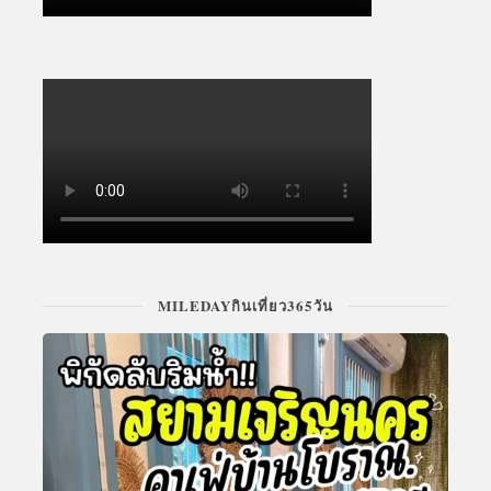
MILEDAYกินเที่ยว365วัน