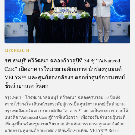
LIFE HEALTH
รพ.ธนบุรี ทวีวัฒนา ฉลองก้าวสู่ปีที่ 34 ชู “Advanced
Care” เปิดอาคารใหม่ขยายศักยภาพ นำร่องหุ่นยนต์
VELYS™ และศูนย์ส่องกล้องฯ ตอกย้ำศูนย์การแพทย์
ชั้นนำย่านตะวันตก
กรุงเทพฯ – โรงพยาบาลธนบุรี ทวีวัฒนา ฉลองครบรอบ 33 ปีแห่ง
ความไว้วางใจ เดินหน้ายกระดับสู่การเป็นศูนย์การแพทย์ชั้นนำย่าน
กรุงเทพฝั่งตะวันตก ประกาศเปิด “อาคาร 3” อย่างเป็นทางการ ภายใต้
แนวคิด “Advanced Care สู่ก้าวที่เหนือกว่า” เพื่อรองรับจำนวนผู้ป่วยที่
เพิ่มสูงขึ้น พร้อมชูความเชี่ยวชาญด้านศัลยกรรมกระดูกและข้อด้วย
นวัตกรรมหุ่นยนต์ช่วยผ่าตัดเปลี่ยนข้อเข่าเทียม VELYS™ Robot-