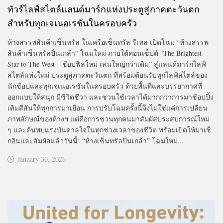
ทัวร์ไลฟ์สไตล์แลนด์มาร์กแห่งประตูสู่ภาคตะวันตก
สำหรับทุกเจเนอเรชันในครอบครัว
ห้างสรรพสินค้าเซ็นทรัล ในเครือเซ็นทรัล รีเทล เปิดโฉม “ห้างสรรพ
สินค้าเซ็นทรัลปิ่นเกล้า” โฉมใหม่ ภายใต้คอนเซ็ปต์ “The Brightest
Star to The West – ช้อปฟีลใหม่ เล่นใหญ่กว่าเดิม” สู่แลนด์มาร์กไลฟ์
สไตล์แห่งใหม่ ประตูสู่ภาคตะวันตก ที่พร้อมต้อนรับทุกไลฟ์สไตล์ของ
นักช้อปและทุกเจเนอเรชันในครอบครัว ด้วยพื้นที่และบรรยากาศที่
ออกแบบให้สนุก มีชีวิตชีวา และชวนใช้เวลาได้มากกว่าการมาช้อปปิ้ง
เติมสีสันให้ทุกการมาเยือน การปรับโฉมครั้งนี้จึงไม่ใช่แค่การเปลี่ยน
ภาพลักษณ์ของห้างฯ แต่คือการชวนทุกคนมาสัมผัสประสบการณ์ใหม่
ๆ และค้นพบแรงบันดาลใจในทุกช่วงเวลาของชีวิต พร้อมเปิดให้มาเช็
กอินและสัมผัสแล้ววันนี้! “ห้างเซ็นทรัลปิ่นเกล้า” โฉมใหม่...
January 30, 2026