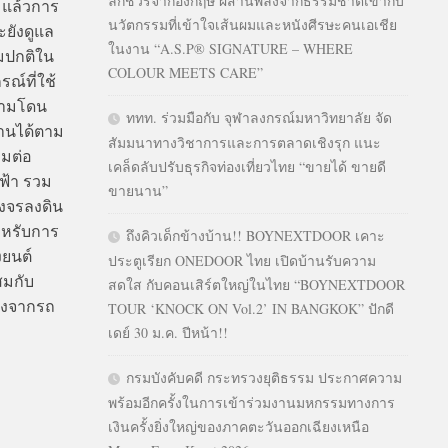
ลักชัวรีจากอังกฤษ ผสานพลังจากธรรมชาติเข้ากับ
 แล้วการ
นวัตกรรมที่เข้าใจเส้นผมและหนังศีรษะคนเอเชีย
ะยังดูแล
ในงาน “A.S.P® SIGNATURE – WHERE
ามปกติใน
COLOUR MEETS CARE”
ณ์ที่ใช้
ห้ามโดน
ททท. ร่วมมือกับ จุฬาลงกรณ์มหาวิทยาลัย จัด
งานได้ตาม
สัมมนาทางวิชาการและการตลาดเชิงรุก แนะ
อมต่อ
เคล็ดลับปรับธุรกิจท่องเที่ยวไทย “ขายได้ ขายดี
ฟ้า รวม
ขายนาน”
วงจรลงดิน
สำหรับการ
ถึงคิวเด็กข้างบ้าน!! BOYNEXTDOOR เคาะ
งยนต์
ประตูเรียก ONEDOOR ไทย เปิดบ้านรับความ
สมกับ
สดใส กับคอนเสิร์ตใหญ่ในไทย “BOYNEXTDOOR
างจากรถ
TOUR ‘KNOCK ON Vol.2’ IN BANGKOK” ปักดี
เดย์ 30 ม.ค. ปีหน้า!!
กรมบังคับคดี กระทรวงยุติธรรม ประกาศความ
พร้อมอีกครั้งในการเข้าร่วมงานมหกรรมทางการ
เงินครั้งยิ่งใหญ่ของภาคตะวันออกเฉียงเหนือ