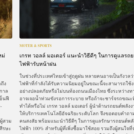
MOTER & SPORTS
หม่
เกรท วอลล์ มอเตอร์ แนะนำวิธีดีๆ ในการดูแลรถย
ไฟฟ้ารับหน้าฝน
ในช่วงที่ประเทศไทยเข้าสู่ฤดูฝน หลายคนอาจเป็นกังวลว
ถึง
ไฟฟ้าที่กำลังได้รับความนิยมอยู่ในขณะนี้จะสามารถใช้ง
อกาล
อย่างปลอดภัยหรือไม่บนท้องถนนเมืองไทย ซึ่งระหว่างทา
อ็นฟี
อาจเจอน้ำท่วมขังรอการระบาย หรือถ้าจะชาร์จรถขณะท
-
ทำได้หรือไม่ เกรท วอลล์ มอเตอร์ ผู้นำด้านรถยนต์พลังง
ให้บริการเทคโนโลยีอัจฉริยะระดับโลก จึงขอตอบคำถาม
ู้สวม
คนสงสัย พร้อมแนะนำวิธีดีๆ ในการดูแลรักษารถยนต์พล
ศีรษะ
ไฟฟ้า 100% สำหรับผู้ที่เพิ่งซื้อมาใช้สอย รวมถึงผู้สนใจที่