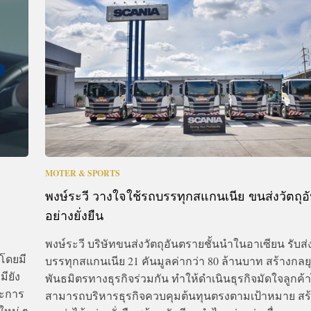
CTIVITIES
&
EVENT
DEAL
MOTER & SPORTS
พงษ์ระวี วางใจใช้รถบรรทุกสแกนเนีย ขนส่งวัตถุ
อย่างยั่งยืน
พงษ์ระวี บริษัทขนส่งวัตถุอันตรายชั้นนำในอาเซียน รับ
โดยมี
บรรทุกสแกนเนีย 21 คันมูลค่ากว่า 80 ล้านบาท สร้างกลยุ
ียัง
พันธมิตรทางธุรกิจร่วมกัน ทำให้ดำเนินธุรกิจมัดใจลูกค้าไ
ละการ
สามารถบริหารธุรกิจควบคุมต้นทุนตรงตามเป้าหมาย สร
ใหม่ ๆ