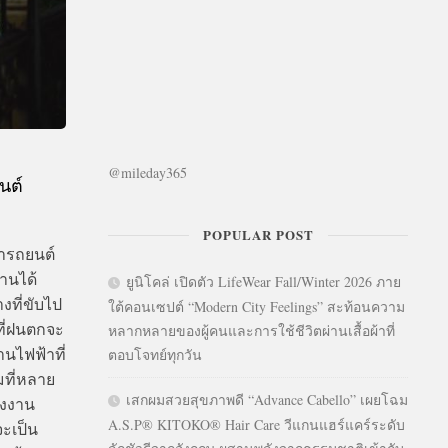
@mileday365
นต์
POPULAR POST
่ารถยนต์
านได้
ยูนิโคล่ เปิดตัว LifeWear Fall/Winter 2026 ภาย
งที่ขับไป
ใต้คอนเซปต์ “Modern City Feelings” สะท้อนความ
ี่ฝนตกจะ
หลากหลายของผู้คนและการใช้ชีวิตผ่านเสื้อผ้าที่
านไฟฟ้าที่
ตอบโจทย์ทุกวัน
ที่หลาย
เสกผมสวยสุขภาพดี “Advance Cabello” เผยโฉม
ังงาน
A.S.P® KITOKO® Hair Care วีแกนแฮร์แคร์ระดับ
จะเป็น