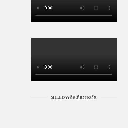
MILEDAYกินเที่ยว365วัน