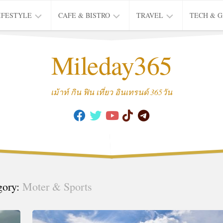
IFESTYLE
CAFE & BISTRO
TRAVEL
TECH & 
IFE
BISTRO
TIEW
Mileday365
HEALTH
THAI
CAFE
HOTEL
INTER
REVIEW
TRIP
เม้าท์ กิน ฟิน เที่ยว อินเทรนด์ 365วัน
MUSIC
&
ARTS
CULTURE
FASHION
&
BEAUTY
gory:
Moter & Sports
MOVIE
&
SERIES