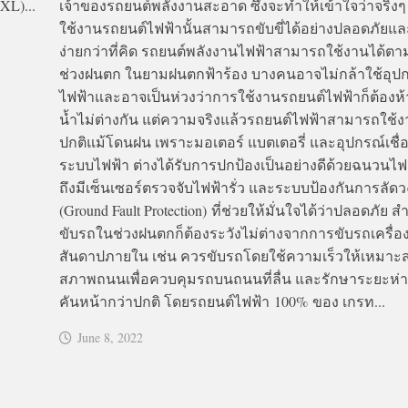
XL)...
เจ้าของรถยนต์พลังงานสะอาด ซึ่งจะทำให้เข้าใจว่าจริงๆ
ใช้งานรถยนต์ไฟฟ้านั้นสามารถขับขี่ได้อย่างปลอดภัยแล
ง่ายกว่าที่คิด รถยนต์พลังงานไฟฟ้าสามารถใช้งานได้ต
ช่วงฝนตก ในยามฝนตกฟ้าร้อง บางคนอาจไม่กล้าใช้อุปกร
ไฟฟ้าและอาจเป็นห่วงว่าการใช้งานรถยนต์ไฟฟ้าก็ต้อง
น้ำไม่ต่างกัน แต่ความจริงแล้วรถยนต์ไฟฟ้าสามารถใช้
ปกติแม้โดนฝน เพราะมอเตอร์ แบตเตอรี่ และอุปกรณ์เชื่
ระบบไฟฟ้า ต่างได้รับการปกป้องเป็นอย่างดีด้วยฉนวนไฟ
ถึงมีเซ็นเซอร์ตรวจจับไฟฟ้ารั่ว และระบบป้องกันการลัด
(Ground Fault Protection) ที่ช่วยให้มั่นใจได้ว่าปลอดภัย 
ขับรถในช่วงฝนตกก็ต้องระวังไม่ต่างจากการขับรถเครื่อ
สันดาปภายใน เช่น ควรขับรถโดยใช้ความเร็วให้เหมาะ
สภาพถนนเพื่อควบคุมรถบนถนนที่ลื่น และรักษาระยะห่
คันหน้ากว่าปกติ โดยรถยนต์ไฟฟ้า 100% ของ เกรท...
June 8, 2022