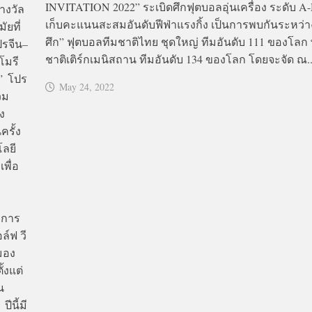
INVITATION 2022” ระเบิดศึกฟุตบอลอุ่นเครื่อง ระดับ
รางวัล
เก็บคะแนนสะสมอันดับฟีฟ่าแรงกิ้ง เป็นการพบกันระหว่า
ยที่
ศึก” ฟุตบอลทีมชาติไทย ชุดใหญ่ ทีมอันดับ 111 ของโลก 
ปรจีน–
ชาติเติร์กเมนิสถาน ทีมอันดับ 134 ของโลก โดยจะจัด ณ..
โมรี
ฟ” โปร
May 24, 2022
วม
่ง
ครั้ง
ลยี
พื่อ
มการ
์ฟ วี
ามอง
้งแต่
น
ีนี้มี