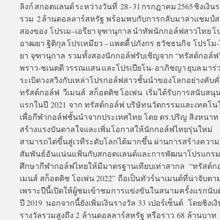
ลิงก์ สกอตแลนด์ ระหว่างวันที่ 28 - 31 กรกฎาคม 2565 ชิงเงิน
รวม 2 ล้านดอลลาร์สหรัฐ พร้อมพบกับการกลับมาล่าแชมป์สมั
สองของ โปรเม–เอรียา จุฑานุกาล นำทัพนักกอล์ฟสาวไทย โ
อาฒยา ฐิติกุล โปรเหมียว – แพตตี้ ปภังกร ธวัชธนกิจ โปรโม-
ยา จุฑานุกาล รวมทั้งสองนักกอล์ฟรับเชิญจาก “ทรัสต์กอล์
พราว-ชเนตตี วรรณแสน และโปรเปียโน- อาภิชญา ยุบล มาร่
ระเบิดวงสวิงกับเหล่าโปรกอล์ฟสาวชั้นนำของโลกอย่างคับคั
ทรัสต์กอล์ฟ วีเมนส์ สก็อตติช โอเพ่น เริ่มได้รับการสนับสนุน
แรกในปี 2021 จาก ทรัสต์กอล์ฟ บริษัทนวัตกรรมและเทคโนโ
เพื่อกีฬากอล์ฟชั้นนำจากประเทศไทย โดย ดร.ปริญ สิงหนาท เ
สร้างแรงบันดาลใจและเพิ่มโอกาสให้นักกอล์ฟไทยรุ่นใหม่
สามารถไต่ขึ้นสู่เวทีระดับโลกได้มากขึ้น ผ่านการสร้างความ
สัมพันธ์อันแน่นแฟ้นกับสกอตแลนด์และการพัฒนาโปรแกร
ศึกษากีฬากอล์ฟไทยให้มีมาตรฐานเทียบเท่าสากล “ทรัสต์กอล
เมนส์ สก็อตติช โอเพ่น 2022” ถือเป็นทัวร์นาเมนต์ที่น่าจับต
เพราะปีนี้เปิดให้ผู้ชมเข้าชมการแข่งขันในสนามครั้งแรกนับตั
ปี 2019 นอกจากนี้ยังเพิ่มเงินรางวัล 33 เปอร์เซ็นต์ โดยชิงเงิ
รางวัลรวมสูงถึง 2 ล้านดอลลาร์สหรัฐ หรือราว 68 ล้านบาท ป