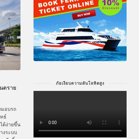
ภัยเงียบความดันโลหิตสูง
อันตราย
ส่งมอบรถ
ทธ์
ด้ง่ายขึ้น
้างระบบ