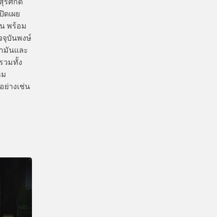
รศักดิ์
ปิดเผย
น พร้อม
จุบันพงษ์
้ำมันและ
วมทั้ง
าม
อย่างเช่น