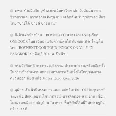
ททท. ร่วมมือกับ จุฬาลงกรณ์มหาวิทยาลัย จัดสัมมนาทาง
วิชาการและการตลาดเชิงรุก แนะเคล็ดลับปรับธุรกิจท่องเที่ยว
ไทย “ขายได้ ขายดี ขายนาน”
ถึงคิวเด็กข้างบ้าน!! BOYNEXTDOOR เคาะประตูเรียก
ONEDOOR ไทย เปิดบ้านรับความสดใส กับคอนเสิร์ตใหญ่ใน
ไทย “BOYNEXTDOOR TOUR ‘KNOCK ON Vol.2’ IN
BANGKOK” ปักดีเดย์ 30 ม.ค. ปีหน้า!!
กรมบังคับคดี กระทรวงยุติธรรม ประกาศความพร้อมอีกครั้ง
ในการเข้าร่วมงานมหกรรมทางการเงินครั้งยิ่งใหญ่ของภาค
ตะวันออกเฉียงเหนือ Money Expo Korat 2026
จุฬาฯ เปิดตัวนิทรรศการและแอปพลิเคชัน “OUHmap.com”
ระยะที่ 2 ปักหมุดย่านไชน่าทาวน์–บรรทัดทอง–สามย่าน เชื่อม
โยงมรดกเมืองสามัญด้าน “อาหาร–พื้นที่ศักดิ์สิทธิ์” สู่เศรษฐกิจ
สร้างสรรค์