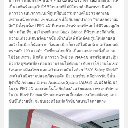
นิสสัน นาวารา ใหม่
นาวารา แอมบาสซาเดอร์ ของ
และเลือกให้
เป็นรถที่พร้อมลุยไปใช้ชีวิตแบบที่ไม่มีใครกล้าคิดเพราะนิสสัน
นาวารา เป็นรถกระบะที่ดูเหมือนธรรมดาแต่ไม่ธรรมดาเลย
เพราะหน้าตาหล่อ เท่ จนณเดชน์ถึงกับออกปากว่า “รถหล่อกว่าผม
อีก” มีทั้งรุ่นท็อป PRO-4X ที่เหมาะสำหรับคนที่ชอบใช้ชีวิตผจญภัย
กล้า พร้อมที่จะลุยไปทุกที่ และ Black Edition ที่มีชุดแต่งสีดำเพิ่ม
ความแกร่งเท่สปอร์ตมากขึ้นเข้ากับไลฟ์สไตล์คนรุ่นใหม่สายลุย
จะวิ่งในเมืองก็นั่งสบาย วิ่งนอกเมืองก็แรงดีไม่มีตกด้วยเครื่องยนต์
ทรงพลัง 190 แรงม้า ขับขี่ทางไกลก็ไม่เมื่อย แถมเบาะนั่งก็สบาย
ไม่ร้อนเพราะ นิสสัน นาวารา ใหม่ รุ่น PRO-4X มาพร้อมเบาะหุ้ม
ด้วยวัสดุพิเศษที่สะท้อนความร้อนได้ดีเหมาะกับการใช้งานในเขต
ร้อนแบบเมืองไทย และเสริมความมั่นใจด้วย “360° Safety Shield”
เทคโนโลยีความปลอดภัยรอบคัน มีระบบช่วยเหลือการขับขี่ขั้น
สูงหรือ Advance Driver Assistance System (ADAS) แบบจัดเต็มมา
ในรุ่น PRO-4X และเทคโนโลยีกล้องอัจฉริยะมองภาพรอบทิศทาง
ในรุ่น Black Edition ที่ช่วยลดความเสี่ยงต่อการเกิดอุบัติเหตุ และ
ขับขี่ได้ง่ายขึ้น จะขับเองหรือแม่แก้วขับก็สบายใจหายห่วง