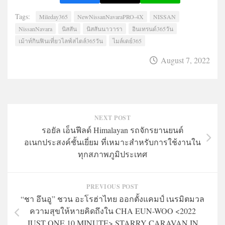
Tags:
Mileday365
NewNissanNavaraPRO-4X
NISSAN
NissanNavara
นิสสัน
นิสสันนาวารา
อินเทรนด์365วัน
เม้าท์กินฟินเที่ยวไลฟ์สไตล์365วัน
ไมล์เดย์365
August 7, 2022
NEXT POST
รอยัล เอ็นฟีลด์ Himalayan รถจักรยานยนต์
อเนกประสงค์ชั้นเยี่ยม ที่เหมาะสำหรับการใช้งานใน
ทุกสภาพภูมิประเทศ
PREVIOUS POST
“ชา อึนอู” ชวน อะโรฮ่าไทย ออกตั้งแคมป์ เนรมิตมวล
ความสุขให้หายคิดถึงใน CHA EUN-WOO <2022
JUST ONE 10 MINUTE> STARRY CARAVAN IN