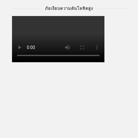
ภัยเงียบความดันโลหิตสูง