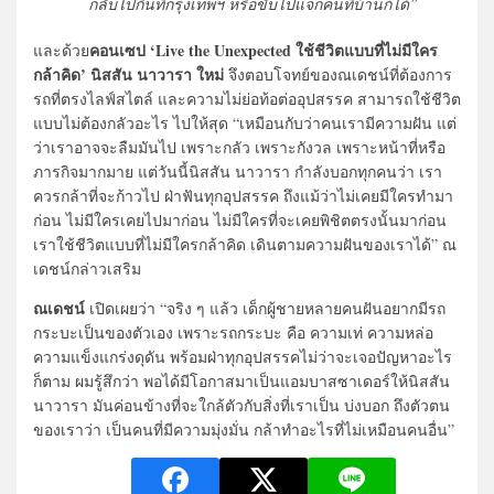
กลับไปกินที่กรุงเทพฯ หรือขับไปแจกคนที่บ้านก็ได้”
คอนเซป ‘Live the Unexpected ใช้ชีวิตแบบที่ไม่มีใคร
และด้วย
กล้าคิด’ นิสสัน นาวารา ใหม่
จึงตอบโจทย์ของณเดชน์ที่ต้องการ
รถที่ตรงไลฟ์สไตล์ และความไม่ย่อท้อต่ออุปสรรค สามารถใช้ชีวิต
แบบไม่ต้องกลัวอะไร ไปให้สุด “เหมือนกับว่าคนเรามีความฝัน แต่
ว่าเราอาจจะลืมมันไป เพราะกลัว เพราะกังวล เพราะหน้าที่หรือ
ภารกิจมากมาย แต่วันนี้นิสสัน นาวารา กำลังบอกทุกคนว่า เรา
ควรกล้าที่จะก้าวไป ฝ่าฟันทุกอุปสรรค ถึงแม้ว่าไม่เคยมีใครทำมา
ก่อน ไม่มีใครเคยไปมาก่อน ไม่มีใครที่จะเคยพิชิตตรงนั้นมาก่อน
เราใช้ชีวิตแบบที่ไม่มีใครกล้าคิด เดินตามความฝันของเราได้” ณ
เดชน์กล่าวเสริม
ณเดชน์
เปิดเผยว่า “จริง ๆ แล้ว เด็กผู้ชายหลายคนฝันอยากมีรถ
กระบะเป็นของตัวเอง เพราะรถกระบะ คือ ความเท่ ความหล่อ
ความแข็งแกร่งดุดัน พร้อมฝ่าทุกอุปสรรคไม่ว่าจะเจอปัญหาอะไร
ก็ตาม ผมรู้สึกว่า พอได้มีโอกาสมาเป็นแอมบาสซาเดอร์ให้นิสสัน
นาวารา มันค่อนข้างที่จะใกล้ตัวกับสิ่งที่เราเป็น บ่งบอก ถึงตัวตน
ของเราว่า เป็นคนที่มีความมุ่งมั่น กล้าทำอะไรที่ไม่เหมือนคนอื่น”