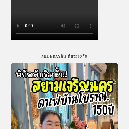
MILEDAYกินเที่ยว365วัน