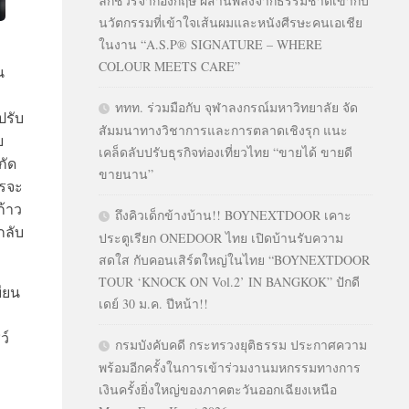
ลักชัวรีจากอังกฤษ ผสานพลังจากธรรมชาติเข้ากับ
นวัตกรรมที่เข้าใจเส้นผมและหนังศีรษะคนเอเชีย
ในงาน “A.S.P® SIGNATURE – WHERE
COLOUR MEETS CARE”
น
ททท. ร่วมมือกับ จุฬาลงกรณ์มหาวิทยาลัย จัด
ปรับ
สัมมนาทางวิชาการและการตลาดเชิงรุก แนะ
ย
เคล็ดลับปรับธุรกิจท่องเที่ยวไทย “ขายได้ ขายดี
กัด
ขายนาน”
ครจะ
ก้าว
ถึงคิวเด็กข้างบ้าน!! BOYNEXTDOOR เคาะ
กลับ
ประตูเรียก ONEDOOR ไทย เปิดบ้านรับความ
สดใส กับคอนเสิร์ตใหญ่ในไทย “BOYNEXTDOOR
TOUR ‘KNOCK ON Vol.2’ IN BANGKOK” ปักดี
ียน
เดย์ 30 ม.ค. ปีหน้า!!
ว์
กรมบังคับคดี กระทรวงยุติธรรม ประกาศความ
พร้อมอีกครั้งในการเข้าร่วมงานมหกรรมทางการ
เงินครั้งยิ่งใหญ่ของภาคตะวันออกเฉียงเหนือ