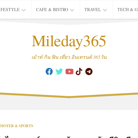
IFESTYLE
CAFE & BISTRO
TRAVEL
TECH & 
IFE
BISTRO
TIEW
Mileday365
HEALTH
THAI
CAFE
HOTEL
INTER
REVIEW
TRIP
เม้าท์ กิน ฟิน เที่ยว อินเทรนด์ 365วัน
MUSIC
&
ARTS
CULTURE
FASHION
&
BEAUTY
MOVIE
MOTER & SPORTS
&
SERIES