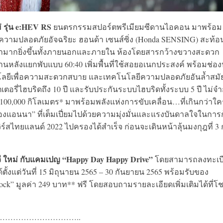
ม่ รุ่น e:HEV RS
ยนตรกรรมสปอร์ตพรีเมียมซีดานไอคอน มาพร้อม
ความปลอดภัยอัจฉริยะ ฮอนด้า เซนส์ซิ่ง (Honda SENSING) สะท้อ
หรามากยิ่งขึ้นทั้งภายนอกและภายใน ห้องโดยสารกว้างขวางสะดวก
นหลังแยกพับแบบ 60:40 เพิ่มพื้นที่ใช้สอยอเนกประสงค์ พร้อมช่อง
โลยีเพื่อความสะดวกสบาย และเทคโนโลยีความปลอดภัยอันล้ำสมั
อรี่ไฮบริดถึง 10 ปี และรับประกันระบบไฮบริดทั้งระบบ 5 ปี ไม่จำ
100,000 กิโลเมตร* มาพร้อมพลังแห่งการขับเคลื่อน…ที่เกินกว่าใ
งแอนนา” ที่เต็มเปี่ยมไปด้วยความมุ่งมั่นและแรงบันดาลใจในการ
์สไทยแลนด์ 2022 ไปครองได้สำเร็จ ก่อนจะเดินหน้าลุ้นมงกุฎที่ 3 
ีวี ใหม่ กับแคมเปญ “Happy Day Happy Drive”
โดยสามารถลงทะเบ
ตั้งแต่วันที่ 15 มิถุนายน 2565 – 30 กันยายน 2565 พร้อมรับของ
ck” มูลค่า 249 บาท** ฟรี โดยสอบถามรายละเอียดเพิ่มเติมได้ที่โช
…………………………..