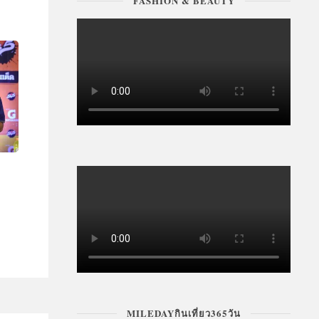
FASHION & BEAUTY
MILEDAYกินเที่ยว365วัน