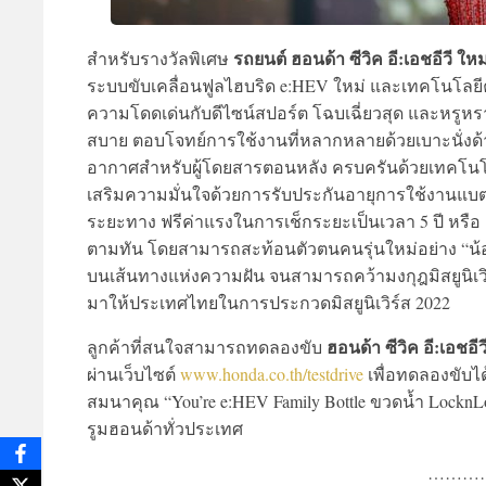
รถยนต์ ฮอนด้า ซีวิค อี:เอชอีวี ให
สำหรับรางวัลพิเศษ
ระบบขับเคลื่อนฟูลไฮบริด e:HEV ใหม่ และเทคโนโลยี
ความโดดเด่นกับดีไซน์สปอร์ต โฉบเฉี่ยวสุด และหรู
สบาย ตอบโจทย์การใช้งานที่หลากหลายด้วยเบาะนั่งด้า
อากาศสำหรับผู้โดยสารตอนหลัง ครบครันด้วยเทคโน
เสริมความมั่นใจด้วยการรับประกันอายุการใช้งานแบตเต
ระยะทาง ฟรีค่าแรงในการเช็กระยะเป็นเวลา 5 ปี หรือ 
ตามทัน โดยสามารถสะท้อนตัวตนคนรุ่นใหม่อย่าง “น้อ
บนเส้นทางแห่งความฝัน จนสามารถคว้ามงกุฎมิสยูนิเวิร
มาให้ประเทศไทยในการประกวดมิสยูนิเวิร์ส 2022
ฮอนด้า ซีวิค อี:เอชอ
ลูกค้าที่สนใจสามารถทดลองขับ
ผ่านเว็บไซต์
www.honda.co.th/testdrive
เพื่อทดลองขับได้
สมนาคุณ “You’re e:HEV Family Bottle ขวดน้ำ LocknLo
รูมฮอนด้าทั่วประเทศ
………