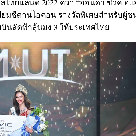
ร์สไทยแลนด์ 2022 คว้า “ฮอนด้า ซีวิค อี:
CTIVITIES
มียมซีดานไอคอน รางวัลพิเศษสำหรับผู้ช
&
EVENT
บินลัดฟ้าลุ้นมง 3 ให้ประเทศไทย
DEAL