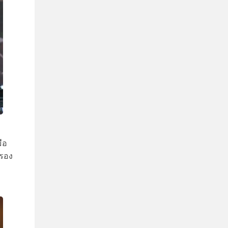
ือ
ะรอง