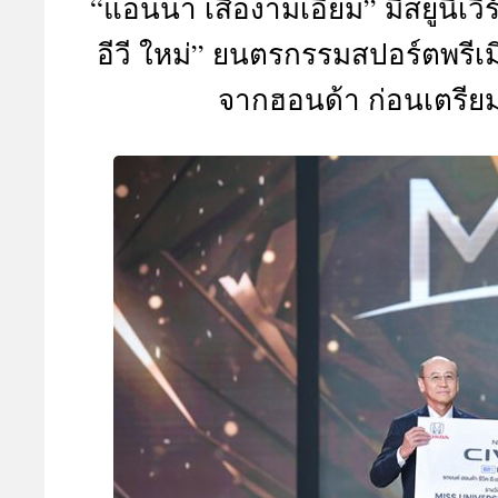
“แอนนา เสืองามเอี่ยม” มิสยูนิเวิ
A
อีวี ใหม่” ยนตรกรรมสปอร์ตพรีเ
จากฮอนด้า ก่อนเตรียม