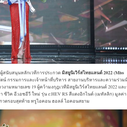
มิสยูนิเวิร์สไทยแลนด์ 2022 (Miss
นผู้สนับสนุนหลักเวทีการประกวด
รัตน์ กรรมการและเจ้าหน้าที่บริหาร สายงานบริหารและความร่วมม
วงามหมายเลข 19 ผู้คว้ามงกุฎเวทีมิสยูนิเวิร์สไทยแลนด์ 2022 แล
ีวิค อี:เอชอีวี ใหม่ รุ่น e:HEV RS สีแดงอิกไนต์ (เมทัลลิก) มูลค่า
ประกวดรอบสุดท้าย ทรูไอคอน ฮอลล์ ไอคอนสยาม