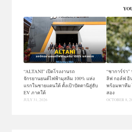
YOU
“ALTANI” เปิดโรงงานรถ
“ชาการ์ร่า”
จักรยานยนต์ไฟฟ้ามุสลิม 100% แห่ง
ลิฟ กอล์ฟ อ
แรกในชายแดนใต้ ตั้งเป้าปัตตานีสู่ฮับ
พร้อมพาทีม 
EV ภาคใต้
สอง
JULY 31, 2026
OCTOBER 8, 2