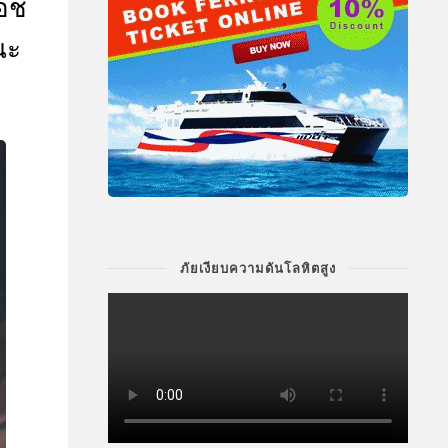
เอช
นะ
ภัยเงียบความดันโลหิตสูง