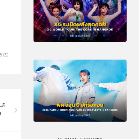
2022
นฮี
ก