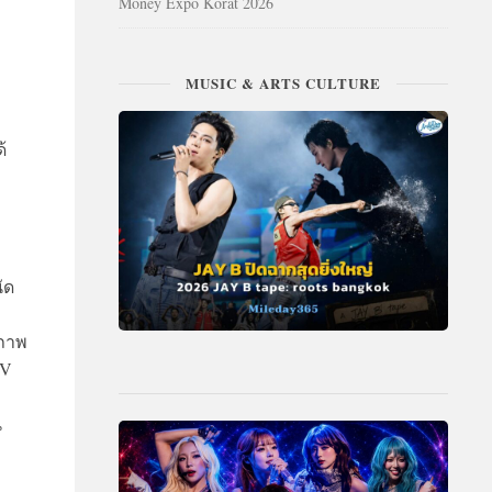
Money Expo Korat 2026
MUSIC & ARTS CULTURE
้
ัด
“ภาพ
EV
น