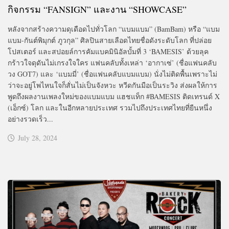
กิจกรรม “FANSIGN” และงาน “SHOWCASE”
หลังจากสร้างความดุเดือดไปทั่วโลก “แบมแบม” (BamBam) หรือ “แบม
แบม-กันต์พิมุกต์ ภูวกุล” ศิลปินสายเลือดไทยชื่อดังระดับโลก ที่ปล่อย
โปสเตอร์ และสปอยล์การคัมแบคมินิอัลบั้มที่ 3 ‘BAMESIS’ ด้วยลุค
กร้าวใจดุดันไม่เกรงใจใคร แฟนคลับทั้งเหล่า ‘อากาเซ่’ (ชื่อแฟนคลับ
วง GOT7) และ ‘แบมมี่’ (ชื่อแฟนคลับแบมแบม) นั่งไม่ติดพื้นเพราะไม่
ว่าจะอยู่โพไหนใจก็สั่นไม่เป็นจังหวะ หวีดกันมือเป็นระวิง ส่งผลให้การ
พูดถึงผลงานเพลงใหม่ของแบมแบม แฮชแท็ก #BAMESIS ติดเทรนด์ X
(เอ็กซ์) โลก และในอีกหลายประเทศ รวมไปถึงประเทศไทยที่ยืนหนึ่ง
อย่างรวดเร็ว...
July 28, 2024