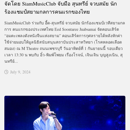
จัดโดย SiamMusicClub จับมือ สุนทรีย์ จวบสมัย นัก
ร้องแชมป์สยามกลการคนแรกของไทย
SiamMusicClub ร่วมกับ อี้ด-สุนทรีย์ จวบสมัย นักร้องแชมป์เวทีสยามกล
การ คนแรกของประเทศไทย Eed Soontaree Juabsamai จัดคอนเสิร์ต
“อมตะเพลงดังหนังจีนแห่งสยาม” คอนเสิร์ตการกุศลรายได้หลังหักค่า
ใช้จ่ายมอบให้มูลนิธิสนับสนุนสถาบันประสาทวิทยา (โรคหลอดเลือด
สมอง) ณ M Theatre ถนนเพชรบุรี วันอาทิตย์ที่ 1 กันยายนนี้ รอบเดียว
เวลา 13:30 น พบกับ อิ๋ว-พิมพ์โพยม เรื่องโรจน์, เจินเจิน บุญสูงเนิน, สุ
นทรีย์...
July 9, 2024