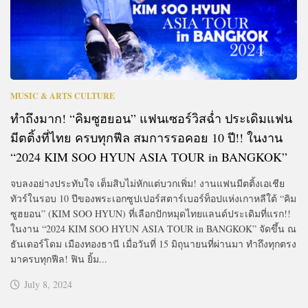
MUSIC & ARTS CULTURE
ทำถึงมาก! “คิมซูฮยอน” แฟนเซอร์วิสฉ่ำ ประเดิมแฟน
มีตติ้งที่ไทย ครบทุกฟีล สมการรอคอย 10 ปี!! ในงาน
“2024 KIM SOO HYUN ASIA TOUR in BANGKOK”
จบลงอย่างประทับใจ เต็มสิบไม่หักแต่บวกเพิ่ม! งานแฟนมีตติ้งเอเชีย
ทัวร์ในรอบ 10 ปีของพระเอกซูปเปอร์สตาร์เบอร์ท็อปแห่งเกาหลีใต้ “คิม
ซูฮยอน” (KIM SOO HYUN) ที่เลือกปักหมุดไทยแลนด์ประเดิมที่แรก!!
ในงาน “2024 KIM SOO HYUN ASIA TOUR in BANGKOK” จัดขึ้น ณ
ธันเดอร์โดม เมืองทองธานี เมื่อวันที่ 15 มิถุนายนที่ผ่านมา ทำถึงทุกตรง
มาครบทุกฟีล! ฟิน ยิ้ม...
July 8, 2024