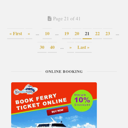
Page 21 of 41
« First
«
...
10
...
19
20
21
22
23
...
30
40
...
»
Last »
ONLINE BOOKING