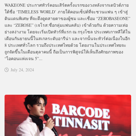
WAKEONE ประกาศทัวร์คอนเสิร์ตครั้งแรกของวงหลังจากเดบิวต์ภาย
ใต้ชื่อ ‘TIMELESS WORLD’ ภายใต้คอนเซ็ปต์ที่จะชวนแฟน ๆ เข้าสู่
ดินแดนพิเศษ ที่จะดึงดูดสายตาของผู้ชม และเชื่อม “ZEROBASEONE”
และ “ZEROSE” (เจโรส:ชื่อกลุ่มแฟนคลับ) เข้าด้วยกัน ด้วยความเท่อ
ย่างสง่างาม โดยจะเริ่มเปิดทัวร์ที่แรก ณ กรุงโซล ประเทศเกาหลีใต้ใน
เดือนกันยายนนี้ในสเกลระดับอารีน่า และจากนั้นจะทัวร์ต่อเนื่องในอีก
8 ประเทศทั่วโลก รวมถึงประเทศไทยด้วย โดยงานในประเทศไทยจะ
ถูกจัดขึ้นในเดือนตุลาคมนี้ ถือเป็นการพิสูจน์ให้เห็นถึงศักยภาพของ
“ไอคอนแห่งเจน 5”...
July 24, 2024