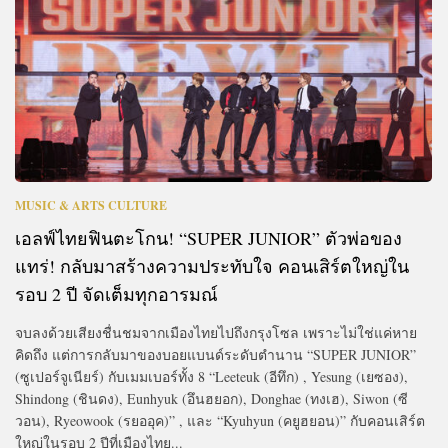
MUSIC & ARTS CULTURE
เอลฟ์ไทยฟินตะโกน! “SUPER JUNIOR” ตัวพ่อของ
แทร่! กลับมาสร้างความประทับใจ คอนเสิร์ตใหญ่ใน
รอบ 2 ปี จัดเต็มทุกอารมณ์
จบลงด้วยเสียงชื่นชมจากเมืองไทยไปถึงกรุงโซล เพราะไม่ใช่แค่หาย
คิดถึง แต่การกลับมาของบอยแบนด์ระดับตำนาน “SUPER JUNIOR”
(ซูเปอร์จูเนียร์) กับเมมเบอร์ทั้ง 8 “Leeteuk (อีทึก) , Yesung (เยซอง),
Shindong (ชินดง), Eunhyuk (อึนฮยอก), Donghae (ทงเฮ), Siwon (ซี
วอน), Ryeowook (รยออุค)” , และ “Kyuhyun (คยูฮยอน)” กับคอนเสิร์ต
ใหญ่ในรอบ 2 ปีที่เมืองไทย...