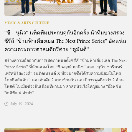
MUSIC & ARTS CULTURE
“ซี – นุนิว” แท็คทีมประกบคู่กันอีกครั้ง นำทีมบวงสรวง
ซีรีส์ “ข้ามฟ้าเคียงเธอ The Next Prince Series” อัดแน่น
ความตระการตาสมดีกรีค่าย “ดูมันดิ”
สร้างความฮือฮากับการเปิดภาพฟิตติ้งซีรีส์ “ข้ามฟ้าเคียงเธอ The Next
Prince Series” ที่นำแสดงโดย “ซี พฤกษ์ พานิช” และ “นุนิว ชวรินทร์
เพริศพิริยะวงศ์” จนติดเทรนด์ X ที่ปังมากซึ่งได้รับความนิยมในไทย
โดยติดอันดับ 1 และอันดับ 2 แบบข้ามวัน และมีการพูดถึงกว่า 2 ล้าน
โพสต์ ไปเมื่อช่วงต้นเดือนที่ผ่านมา ล่าสุดหัวเรือใหญ่อย่าง “อ๊อฟชั่น
กิตติพัฒน์ จำปา”...
July 19, 2024