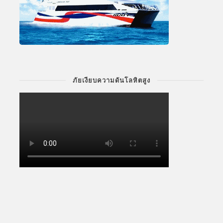
ภัยเงียบความดันโลหิตสูง