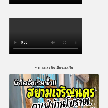
MILEDAYกินเที่ยว365วัน