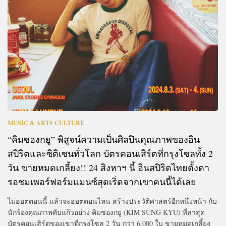
MUSIC & ARTS CULTURE
“คิมซองกยู” พิสูจน์ความเป็นศิลปินคุณภาพของอิน
สปิริตและซิติเซนทั่วโลก บัตรคอนเสิร์ตที่กรุงโซลทั้ง 2
วัน ขายหมดเกลี้ยง!! 24 สิงหาฯ นี้ อินสปิริตไทยตั้งตา
รอชมเพอร์ฟอร์มแมนซ์สุดเริ่ดจากเขาคนนี้ได้เลย
ไม่ฮอตตอนนี้ แล้วจะฮอตตอนไหน สร้างประวัติศาสตร์อีกหนึ่งหน้า กับ
นักร้องคุณภาพคับแก้วอย่าง คิมซองกยู (KIM SUNG KYU) ที่ล่าสุด
บัตรคอนเสิร์ตของเขาที่กรุงโซล 2 วัน กว่า 6,000 ใบ ขายหมดเกลี้ยง